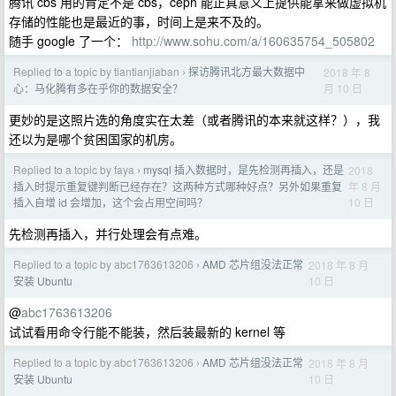
腾讯 cbs 用的肯定不是 cbs，ceph 能正真意义上提供能拿来做虚拟机
存储的性能也是最近的事，时间上是来不及的。
随手 google 了一个：
http://www.sohu.com/a/160635754_505802
Replied to a topic by tiantianjiaban
探访腾讯北方最大数据中
2018 年 8
›
月 10 日
心：马化腾有多在乎你的数据安全？
更妙的是这照片选的角度实在太差（或者腾讯的本来就这样？），我
还以为是哪个贫困国家的机房。
Replied to a topic by faya
mysql 插入数据时，是先检测再插入，还是
2018
›
年 8 月
插入时提示重复键判断已经存在？这两种方式哪种好点？另外如果重复
10 日
插入自增 id 会增加，这个会占用空间吗？
先检测再插入，并行处理会有点难。
Replied to a topic by abc1763613206
AMD 芯片组没法正常
2018 年 8 月
›
10 日
安装 Ubuntu
@
abc1763613206
试试看用命令行能不能装，然后装最新的 kernel 等
Replied to a topic by abc1763613206
AMD 芯片组没法正常
2018 年 8 月
›
10 日
安装 Ubuntu