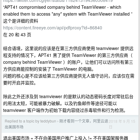
https://twitter.com/cglyer/status/1182413194360508419
“APT41 compromised company behind TeamViewer - which
enabled them to access *any* system with TeamViewer installed ”
这个是详细的资料
https://content.fireeye.com/api/pdfproxy?id=86840
在 20 和 43 页
结合语境，这里说的应该是在第三方供应商使用 teamviewer 提供远
程支持的情况下，APT41 黑了提供 TeamViewer 的第三方供应商（
company behind TeamViewer ）的账户，让他们可以访问所有第三
方供应商能控制的安装了 TeamViewer 的电脑。
问题的核心是不应该给第三方供应商提供无人值守访问，应该仅在需
要时开启并监控。
除此之外还涉及到 teamviewer 的是默认的动态密码长度对常驻后台
的用法太短，可能被暴力破解。以及钓鱼邮件等途径可能以
teamviewer 客户端作为初始下载内容绕过杀毒软件和行为检测。
Replied to a topic by teddybun
刚才看到一个文章，阿里云退
2018 年 9 月 15
›
日
出美国市场
退出美国市场 = 不在向美国用户推广上投入 != 不在美国架服务器