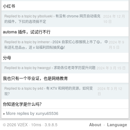
小红书
Replied to a topic by yiboliueki
有没有 chrome 网页自动填充
2024 年 12 月
›
10 日
的插件，下拉的选项搞不定
automa 插件，试试行不行
Replied to a topic by imherer
2024 自家红心猕猴桃上市了😋， 中
2024 年 9
›
月 5 日
秋送礼佳品🧺，送 v 站福利回帖抽奖🥝！
分母
Replied to a topic by hwangyi
求助各位老哥学历提升问题
2024 年 3 月 15 日
›
我也只有一个毕业证，也是网络教育
Replied to a topic by s4d
有 KTV 和网吧的资源，如何变
2024 年 3 月 12
›
日
现？
你知道化学是什么吗？
More replies by xunyu65536
»
© 2026 V2EX · 10ms · 3.9.8.5
About
·
Language