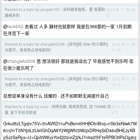
Replied to a topic by yangde100
深圳健身锻炼，要 氛围和
2014 年 11 月 18
›
日
器械多的
@
tankb52
去看过 人多 器材也就那样 我是在366那的一家 1月到期
在寻觅下一家·
Replied to a topic by zhangwb2008
[深圳][给 V2er 的小福利]
2014 年 11 月
›
11 日
光棍节，单身狗占领电影院！
@
zhangwb2008
恩 想法很好 那就是我适合了 毕竟感觉不到乐呵·现
在很少能乐呵了
Replied to a topic by zhangwb2008
[深圳][给 V2er 的小福利]
2014 年 11 月
›
10 日
光棍节，单身狗占领电影院！
总想说单身没有什么 炫耀的 ··还不如默默无闻提升自己
Replied to a topic by xoxo
闲得无聊, 再来败败家, 送 700MB 流
2014 年 11 月
›
8 日
量, 留下手机号即送
Grkut8zLTgqtv75V+5nAVKD1ruPxBem6HHBOtnBnq+nSb3eNiwk7W
6rn2rrT5NYplL2UeIGhDqA8Y2WjjWht3WzjxDRHqSiiD46xBHEJyXB
ySJzSaRpx+U+Qp59WuxYod2j3ovlZj2kJ7n6s2I5FtsRPBOtlPsOg4cj