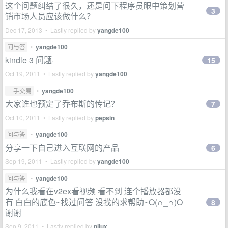
这个问题纠结了很久，还是问下程序员眼中策划营
3
销市场人员应该做什么？
Dec 17, 2013 • Lastly replied by
yangde100
问与答
•
yangde100
kindle 3 问题·
15
Oct 19, 2011 • Lastly replied by
yangde100
二手交易
•
yangde100
大家谁也预定了乔布斯的传记？
7
Oct 10, 2011 • Lastly replied by
pepsin
问与答
•
yangde100
分享一下自己进入互联网的产品
6
Sep 19, 2011 • Lastly replied by
yangde100
问与答
•
yangde100
为什么我看在v2ex看视频 看不到 连个播放器都没
有 白白的底色~找过问答 没找的求帮助~O(∩_∩)O
8
谢谢
Sep 9, 2011 • Lastly replied by
nijux