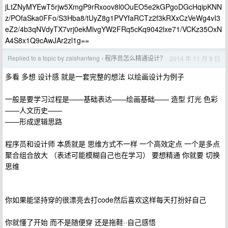
jLtZNyMYEwT5rjw5XmgP9rRxoov8l0OuEO5e2kGPgoDGcHqipKNN
z/POfaSka0FFo/S3Hba8/tUyZ8g1PVYfaRCTz2f3kRXxCzVeWg4vI3
eZ2/4b3qNVdyTX7vrj0ekMlvgYW2FRq5cKq9042lxe71/VCKz35OxN
A4S8x1Q9cAwJAr2zl1g==
Replied to a topic by zaishanfeng
程序员怎么精通设计？
2014 年 11 月 8 日
›
多看 多想 设计感 就是一套完整的想法 以绘画设计为例子
一般是要学习过程是——基础表达——绘画基础—— 造型 灯光 色彩
——人文历史——
——形成逻辑思路
程序员和设计师 本质就是 思维方式不一样 一个高效定点 一个是多点
聚合组合放大 （表述可能模糊自己也在学习） 要想精通 你就要 切换
思维
你如果能坚持穿的很漂亮去打code然后喜欢这样每天打扮好自己
你就懂了开始 而不是随便穿 还是拖鞋··自己感悟