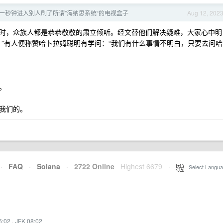
sh 一秒钟进入别人刷了所谓”海纳思系统“的电视盒子
Aug 12, 202
时，众族人都是恭恭敬敬的肃立倾听。经文替他们解决疑难，大家心中明
。”有人便称赞哈卜拉姆聪明有学问：“我们有什么事情不明白，只要去问哈
。
我们的。
·
FAQ
·
Solana
·
2722 Online
Highest 6679
·
Select Langua
5:02
·
JFK 08:02