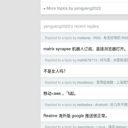
More topics by yangyang2022
»
yangyang2022's recent replies
Replied to a topic by
mokevip
RSS
有无好用的 RS
›
›
matrix synapse 机器人订阅，直接浏览器打开。
Replied to a topic by
mdi0678713
问与答
大家前进
›
›
不是女人吗？
Replied to a topic by
blackboxo
宽带症候群
上海宽
›
›
移动+aws ，飞起。
Replied to a topic by
keitaxbox
Android
好几年不用
›
›
Realme 海外版 google 推送很正常。
Replied to a topic by
xieyuheng
Linux
请问 debia
›
›