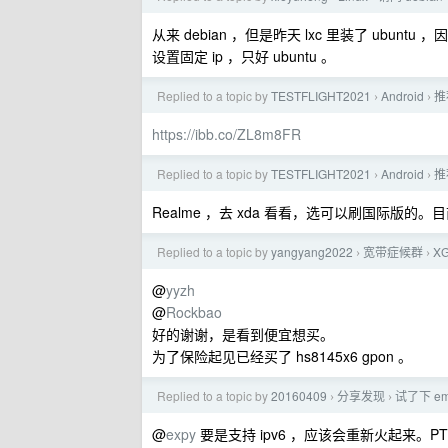
从来 debian ，但是昨天 lxc 里装了 ubuntu ，
设置固定 ip ，只好 ubuntu 。
Replied to a topic by
TESTFLIGHT2021
Android
推
›
›
https://ibb.co/ZL8m8FR
Replied to a topic by
TESTFLIGHT2021
Android
推
›
›
Realme ，去 xda 看看，选可以刷国际版的。目前在用
Replied to a topic by
yangyang2022
宽带症候群
X
›
›
@
yyzh
@
Rockbao
好的谢谢，是看到便宜想买。
为了保险起见已经买了 hs8145x6 gpon 。
Replied to a topic by
20160409
分享发现
试了下 e
›
›
@
expy
要是支持 ipv6 ，应该会重新火起来。P