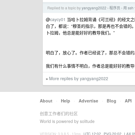
Replied to a topic by
yangyang2022
程序员
用 s
›
›
@
caycy01
当哈卜拉姆背诵《可兰经》的经文之
白了，都说：“穆圣的指示，那是再也不会错的
卜拉姆，他总是能好好的教导我们。”
明白了，放心了。作者已经说了，那总不会错的
我们有什么事情不明白，作者总是能好好的教导
More replies by yangyang2022
»
About
·
Help
·
Advertise
·
Blog
·
API
创意工作者们的社区
World is powered by solitude
VERSION: 3.9.8.5 · 13ms ·
UTC 12:02
·
PVG 20:02
·
LAX 0