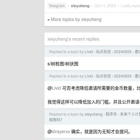
Telegram
•
xieyuheng
•
Oct 11, 2023
• Lastly repl
More topics by xieyuheng
»
xieyuheng's recent replies
Replied to a topic by
Livid
站点状态
20240505 -
›
›
s/树桩图/树状图
Replied to a topic by
Livid
站点状态
20240505 -
›
›
@
Livid
可否考虑降低邀请所需要的金币数量，
我觉得这样可以降低加入的门槛，并且公开邀请树
Replied to a topic by
xieyuheng
程序员
未来个人计算
›
›
极限吗？
@
strayerxx
确实，就是因为无知才会提问。