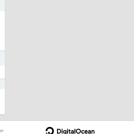
3
3
3
ge