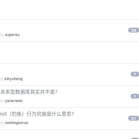
）
24
 by
supersu
7
 by
xieyuheng
数所谓关系型数据库其实并不是？
1
 by
yanerweb
roll（钓鱼）行为究竟是什么意思？
21
 by
nothingistrue