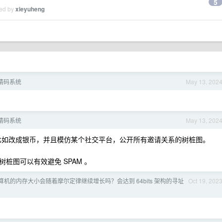
5
ied by
xieyuheng
 邀请码系统
May 13, 202
 邀请码系统
May 13, 202
比如改成银币，并且模仿某个社交平台，公开所有邀请关系的树桩图。
桩图可以有效避免 SPAM 。
机的内存大小会随着摩尔定律继续增长吗？会达到 64bits 架构的寻址
Oct 19, 202