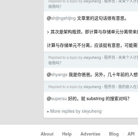
Replied to a topic by
xieyuheng
程序员
未来个人计算
›
›
极限吗？
@
shijingshijing
文章里的这句话很有意思。
> 其次是架构瓶颈，即计算与存储单元分离带
计算与存储单元不分离，应该挺有意思，可能需
Replied to a topic by
xieyuheng
程序员
未来个人计算
›
›
极限吗？
@
shyangs
我是你爸爸。另外，几十年前的人想象
Replied to a topic by
xieyuheng
程序员
我的嵌入在
›
›
@
supersu
好的，就 substring 的搜索对吗？
More replies by xieyuheng
»
About
·
Help
·
Advertise
·
Blog
·
API