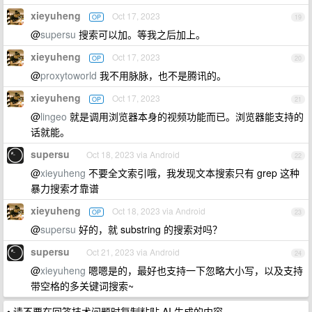
xieyuheng
Oct 17, 2023
OP
19
@
supersu
搜索可以加。等我之后加上。
xieyuheng
Oct 17, 2023
OP
20
@
proxytoworld
我不用脉脉，也不是腾讯的。
xieyuheng
Oct 17, 2023
OP
21
@
lingeo
就是调用浏览器本身的视频功能而已。浏览器能支持的
话就能。
supersu
Oct 18, 2023 via Android
22
@
xieyuheng
不要全文索引哦，我发现文本搜索只有 grep 这种
暴力搜索才靠谱
xieyuheng
Oct 18, 2023 via Android
OP
23
@
supersu
好的，就 substring 的搜索对吗？
supersu
Oct 21, 2023 via Android
24
@
xieyuheng
嗯嗯是的，最好也支持一下忽略大小写，以及支持
带空格的多关键词搜索~
• 请不要在回答技术问题时复制粘贴 AI 生成的内容