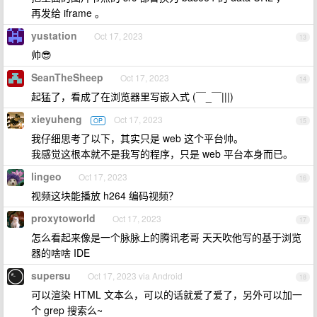
再发给 iframe 。
yustation
Oct 17, 2023
13
帅😎
SeanTheSheep
Oct 17, 2023
14
起猛了，看成了在浏览器里写嵌入式 (￣_￣|||)
xieyuheng
Oct 17, 2023
OP
15
我仔细思考了以下，其实只是 web 这个平台帅。
我感觉这根本就不是我写的程序，只是 web 平台本身而已。
lingeo
Oct 17, 2023
16
视频这块能播放 h264 编码视频？
proxytoworld
Oct 17, 2023
17
怎么看起来像是一个脉脉上的腾讯老哥 天天吹他写的基于浏览
器的啥啥 IDE
supersu
Oct 17, 2023 via Android
18
可以渲染 HTML 文本么，可以的话就爱了爱了，另外可以加一
个 grep 搜索么~