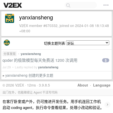
yanxiansheng
V2EX member #670332, joined on 2024-01-08 18:13:48
+08:00
切换主题列表
分享发现
•
yanxiansheng
qoder 的极致模型每天免费送 1200 次调用
5
Jul 29 • Lastly replied by
yanxiansheng
yanxiansheng 创建的更多主题
»
© 2026 V2EX · 12ms · 3.9.8.5
About
·
Language
出门在外，也能继续让 Agent 干活写代码
在客厅卧室或户外，仍可推进开发任务。用手机连回工作机
›
启动 coding agent，执行命令查看结果，处理小改动和验证。