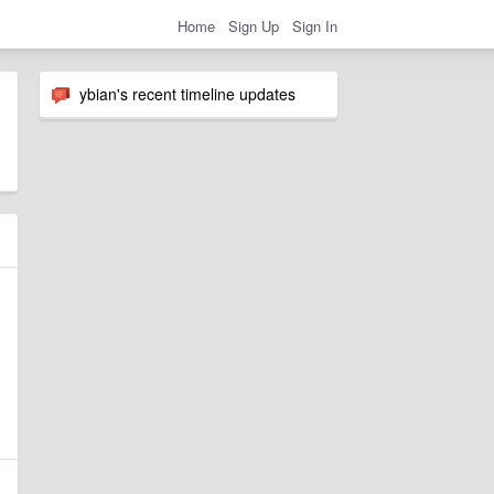
Home
Sign Up
Sign In
ybian's recent timeline updates