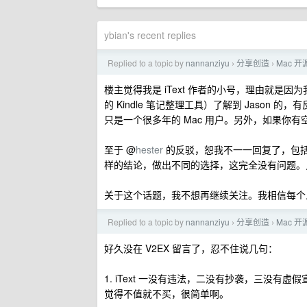
ybian's recent replies
Replied to a topic by
nannanziyu
分享创造
Mac 开
›
›
楼主觉得我是 iText 作者的小号，理由就是因为
的 Kindle 笔记整理工具）了解到 Jaso
只是一个很多年的 Mac 用户。另外，如果你
至于 @
hester
的反驳，恕我不一一回复了，包
样的结论，做出不同的选择，这完全没有问题。
关于这个话题，我不想再继续关注。我相信每个
Replied to a topic by
nannanziyu
分享创造
Mac 开
›
›
好久没在 V2EX 留言了，忍不住说几句：
1. iText 一没有违法，二没有抄袭，三没
觉得不值就不买，很简单啊。