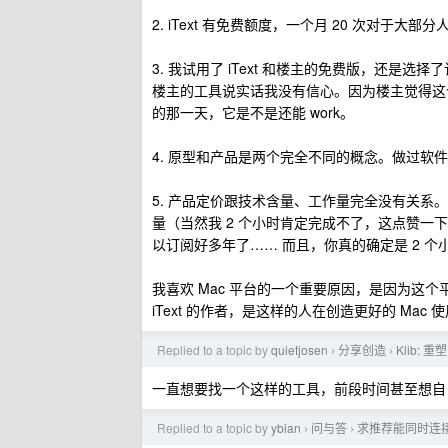
2. iText 有免费额度，一个月 20 次对于
3. 我试用了 iText 和楼主的免费版，还是选择
楼主的工具说实话我没有信心。因为楼主觉得这个
的那一天，它是不是还能 work。
4. 原型和产品是两个完全不同的概念。做过软
5. 产品定价跟技术含量、工作量完全没有关系
量（当然我 2 个小时肯定完成不了，这点赞一
以订阅好多年了…… 而且，你真的确定是 2 个
我喜欢 Mac 平台的一个重要原因，是因为这
iText 的作者，是这样的人在创造更好的 Mac 
Replied to a topic by
quietjosen
分享创造
Klib: 
›
›
一直想要找一个这样的工具，前段时间甚至想自己写
Replied to a topic by
ybian
问与答
求推荐能同时连
›
›