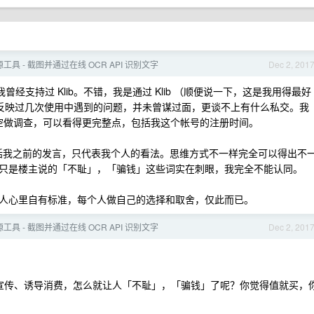
源工具 - 截图并通过在线 OCR API 识别文字
Dec 2, 201
我曾经支持过 Klib。不错，我是通过 Klib （顺便说一下，这是我用得最好
n 的，有反映过几次使用中遇到的问题，并未曾谋过面，更谈不上有什么私交。我
有空做调查，可以看得更完整点，包括我这个帐号的注册时间。
括我之前的发言，只代表我个人的看法。思维方式不一样完全可以得出不
只是楼主说的「不耻」，「骗钱」这些词实在刺眼，我完全不能认同。
人心里自有标准，每个人做自己的选择和取舍，仅此而已。
源工具 - 截图并通过在线 OCR API 识别文字
Dec 2, 201
有虚假宣传、诱导消费，怎么就让人「不耻」，「骗钱」了呢？你觉得值就买，