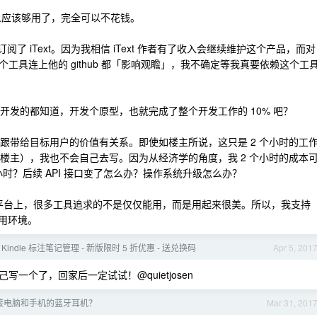
大部分人应该够用了，完全可以不花钱。
了订阅了 iText。因为我相信 iText 作者有了收入会继续维护这个产品，而对
工具连上他的 github 都「影响观瞻」，我不确定等我真要依赖这个工
件开发的都知道，开发个原型，也就完成了整个开发工作的 10% 吧？
。跟带给目标用户的价值有关系。即使如楼主所说，这只是 2 个小时的工
下楼主），我也不会自己去写。因为从经济学的角度，我 2 个小时的成本
小时？后续 API 接口变了怎么办？操作系统升级怎么办？
个平台上，很多工具追求的不是仅仅能用，而是用起来很美。所以，我支持
使用环境。
重塑 Kindle 标注笔记管理 - 新版限时 5 折优惠 - 送兑换码
Apr 5, 201
一个了，回家后一定试试！@quietjosen
接电脑和手机的蓝牙耳机？
Mar 31, 201