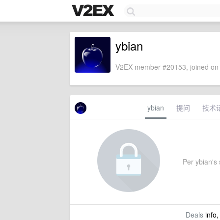
ybian
V2EX member #20153, joined on 
ybian
提问
技术
Per ybian's s
Deals
info,