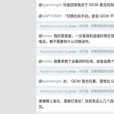
@
ayachengdu
你是回答我关于 QC30 麦克风
@
QAPTEAWH
「切换比较手动」是说 QC30
Replied to a topic by
ybian
问与答
求推荐能同时连
›
›
@
cchilar
我的意思是，一旦我耳机连接好带在耳
电话，都不需要有什么切换动作。
Replied to a topic by
ybian
问与答
求推荐能同时连
›
›
@
cchilar
我要求两个设备同时在线，就是说两个
Replied to a topic by
ybian
问与答
求推荐能同时连
›
›
@
ayachengdu
对， QC30 我也在看，感觉比
Replied to a topic by
ybian
问与答
求推荐能同时连
›
›
谢谢楼上各位，感谢已发出！目前有这么几个选择： Bose 
究。