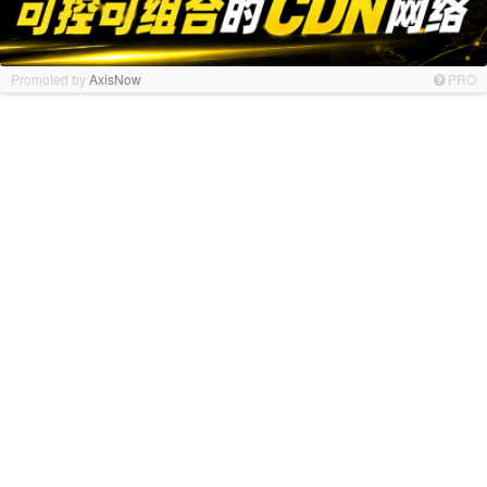
Promoted by
AxisNow
PRO