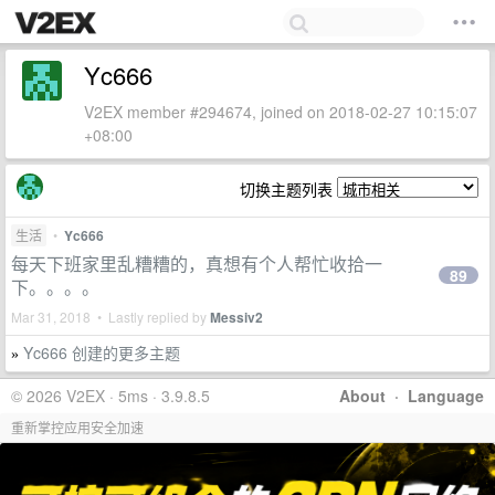
Yc666
V2EX member #294674, joined on 2018-02-27 10:15:07
+08:00
切换主题列表
生活
•
Yc666
每天下班家里乱糟糟的，真想有个人帮忙收拾一
89
下。。。。
Mar 31, 2018 • Lastly replied by
Messiv2
Yc666 创建的更多主题
»
© 2026 V2EX · 5ms · 3.9.8.5
About
·
Language
重新掌控应用安全加速