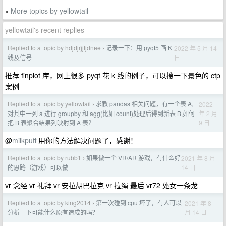
More topics by yellowtail
»
yellowtail's recent replies
Replied to a topic by hdjdjrjjfjdnee
记录一下：用 pyqt5 画 K
2022 年 5 月 14
›
日
线及信号
推荐 finplot 库，网上很多 pyqt 花 k 线的例子，可以搜一下景色的 ctp
案例
Replied to a topic by yellowtail
求教 pandas 相关问题，有一个表 A,
2022
›
年 2 月
对其中一列 a 进行 groupby 和 agg(比如 count)处理后得到新表 B,如何
9 日
把 B 表聚合结果列映射到 A 表？
@
milkpuff
用你的方法解决问题了，感谢！
Replied to a topic by rubb1
如果做一个 VR/AR 游戏，有什么好
2021 年 8 月
›
14 日
的思路（游戏）可以做
vr 念经 vr 礼拜 vr 安拉胡巴拉克 vr 拉绳 最后 vr72 处女一条龙
Replied to a topic by king2014
第一次碰到 cpu 坏了，有人可以
2021 年 8
›
月 14 日
分析一下可能什么原有造成的吗？