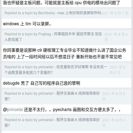
我也怀疑是主板问题，可能就是主板给 cpu 供电的模块出问题了
Replied to a topic by Bechbaliq
mac 上有好用的录屏软件吗
2021 年 8 月 7 日
›
windows 上 tim 可以录屏，
Replied to a topic by Pogbag
同事翘班半年 报班学算法 现在
2021 年 8 月 6
›
日
入职百度了
你同事要是说那种 c9 硬核理工专业毕业不知道做什么进了国企公务
员啥的 上了一段时间班以后不想混日子 重新开始也不是不常见吧
Replied to a topic by yellowtail
给变量取名字好难啊 有没有说一
2021 年 8
›
月 6 日
个函数里最多能放几个变量的？
debugde 秃了 自己写的程序自己造的孽啊
Replied to a topic by yellowtail
程序交易画 K 线用啥简单好
2021 年 8 月 6
›
日
使？
@
princelai
还是不太行，，pyecharts 画图和交互方便太多了，，
Replied to a topic by yellowtail
程序交易画 K 线用啥简单好
2021 年 8 月 4
›
日
使？