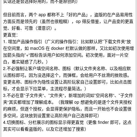
实话还是会选择好用的，而不是原创的）
但目前而言，两个 app 都称不上「好的产品」，盗版的在产品易用性
方面反而是领先的（虽然也很粗糙），op 得反借鉴，让产品变的更直
觉、好看、可靠（潜意识）。
更直觉：
1. 增加产品操作指引（广义的操作指引：比如默认把”下载文件夹“放
在空间里，如 macOS 在 docker 栏默认做的那样，又比如初次使用增
加箭头指向”+“图标告诉用户如何添加空间。初次使用，面对一片空
白，着实疑惑了几秒。）
2.不必强制让客户填空间名称、图标（默认文件夹名称、以及相应默
认图标即可。因为没选择这个，而弹框，会给用户不丝滑的挫败感。
变更名称、图标作为隐性设置让高阶玩家自己设置即可，比如点击图
标，才会显示下拉菜单，主流程尽量简洁。）
3.不必在意”子文件夹“、”文件夹“，新增加的词如”空间名称“、”子文件
夹“其实都增加了理解成本。（我理解 op 想避免的是逐个文件夹授权
的麻烦，但逐个授权，会显得更保护隐私，而且一开始也不会设置很
多空间，这块放到设置里让高阶用户自己选择即可）
4.切换图标、分栏展示的图标显示得更直觉（更像 finder 即可，这点
其实可以看看盗版的，以及它还增加了搜索）