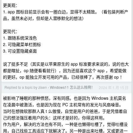
更美观：
1. app 图标目前显示会有一圈白边，显得不太精致。（看包装判断产
品，虽然未必对，但却是人潜移默化的想法）
更现代：
1. 跟随系统深浅色
2. 可隐藏菜单栏图标
3. 可设置隐藏桌面
说了挺多不足（其实是以苹果原生的 app 标准要求来说的，说的也大
都是瞎扯，op 随便看看就行），因为还挺喜欢这个 app ，希望能做
的更好。op 能独立开发可用的产品，已经很棒了，再次感谢 op ！
Replied to a topic by zisen
Windows11 怎么这么贱啊！
2024 年 1 月 15 日
›
被影响了睡眠的那种愤怒，深有同感。也是因为 Windows 主机莫名
在凌晨中被激活，也是因为现在 PC 主机常有的发光与风扇噪音。
当时在想微软那群人真 t 么傲慢，自觉是用户的爸爸，于是凭借着自
己的想法强压着用户的头：这样才是好的，你得这样用。
作为用户，解决的方法也有不同，一种是也懒得吐槽了，觉得吐槽没
用，自己找些工具适应下就解决了。另一种是出来吐槽，又或更进一