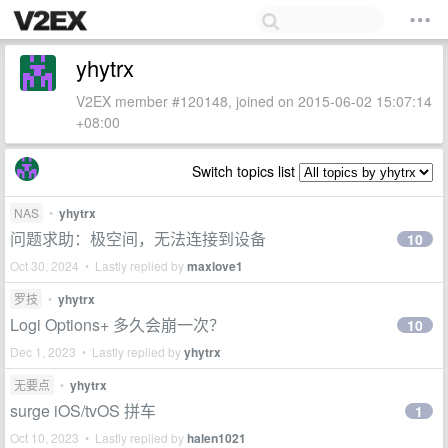
yhytrx
V2EX member #120148, joined on 2015-06-02 15:07:14
+08:00
Switch topics list
NAS
•
yhytrx
问题求助：极空间，无法连接到设备
10
Oct 30, 2024 • Lastly replied by
maxlove1
罗技
•
yhytrx
Logi Options+ 多久会崩一次？
10
Dec 1, 2023 • Lastly replied by
yhytrx
无要点
•
yhytrx
surge iOS/tvOS 拼车
1
Oct 10, 2023 • Lastly replied by
halen1021