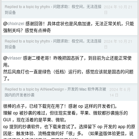
Replied to a topic by yhytrx
问题求助：极空间，无法连接
2024 年 10 月 21
›
日
到设备
@
chixinzei
感谢回答！具体症状也是风扇加速，无法正常关机，只能
强制关吗？感觉有点神奇
Replied to a topic by yhytrx
问题求助：极空间，无法连接
2024 年 10 月 21
›
日
到设备
@
virlaser
感谢二楼老哥！昨晚把固态拆了，到目前为止还能正常使
用。
然后风扇灯也一直是绿色（低档）运行的，感觉应该就是固态的问题
了。
Replied to a topic by AllNewDesign
开发的 Mac 软件再次被
2024 年 6 月
›
14 日
国内的开发者抄袭
很棒的点子，已经下载完在用了！感谢 op 这样的开发者们。
理解 op 被抄袭的难过，但往现实里看，苹果、微软都抄袭施乐的
GUI ，现在活着的是苹果、微软。
op 提到的抄袭软件，也下载来尝试了。选择留下 op 开发的 app 的原
因是：触发体验、流畅度做的好「很」多。（如果盗版体验更佳，说