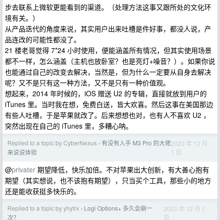
步去联系上微软更能看到的渠道。（处理方法这事又跟所处的文化环
境有关。）
从产品迭代的角度来说，其实用户出来吐槽是件好事，都没人说，产
品连改的可能性都没了。
21 楼老哥觉得 7*24 小时使用，便能涵盖所有情况，但其实使用场景
都不一样，怎么涵盖（主机也放卧室？也是亮灯+噪音？）。如果你说
也能通过自己的改变去解决，当然是，但为什么一定要从自身去解决
呢？又不是只有这一种方法，又不是只有一种价值观。
想起来，2014 年时候的，iOS 赠送 U2 的专辑，直接就放到用户的
iTunes 里。当时我在想，免费白送，皆大欢喜。然后这事在美国那边
有些人吐槽，于是苹果就改了。后来想想也对，也有人不喜欢 U2 ，
突然出现在自己的 iTunes 里，多糟心呐。
Replied to a topic by CyberNexus
有没有入手 M3 Pro 的大佬
2023 年 12 月
›
1 日
来说说体验
@
privater
期望降低，快乐加倍。不对苹果出大创新，有大善心抱有
期望（其实想说，也不该抱有期望），只当买个工具，那些小的地方
还是能收获挺多快乐的。
Replied to a topic by yhytrx
Logi Options+ 多久会崩一
2023 年 12 月 1
›
日
次？