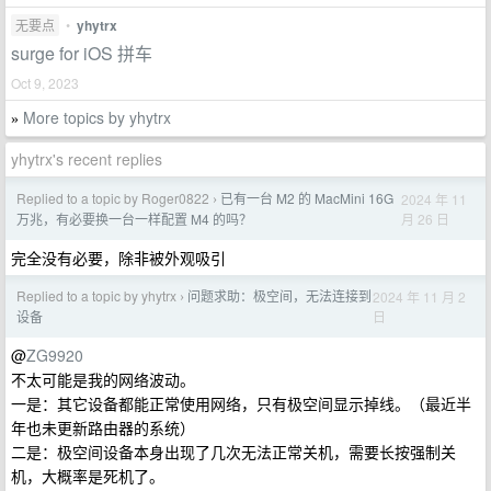
无要点
•
yhytrx
surge for iOS 拼车
Oct 9, 2023
More topics by yhytrx
»
yhytrx's recent replies
Replied to a topic by Roger0822
已有一台 M2 的 MacMini 16G
2024 年 11
›
月 26 日
万兆，有必要换一台一样配置 M4 的吗？
完全没有必要，除非被外观吸引
Replied to a topic by yhytrx
问题求助：极空间，无法连接到
2024 年 11 月 2
›
日
设备
@
ZG9920
不太可能是我的网络波动。
一是：其它设备都能正常使用网络，只有极空间显示掉线。（最近半
年也未更新路由器的系统）
二是：极空间设备本身出现了几次无法正常关机，需要长按强制关
机，大概率是死机了。