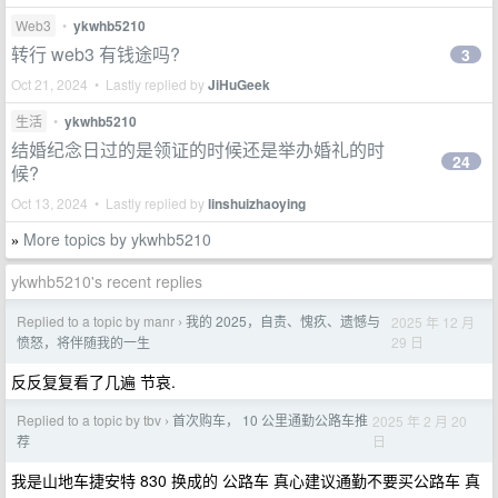
Web3
•
ykwhb5210
转行 web3 有钱途吗?
3
Oct 21, 2024 • Lastly replied by
JiHuGeek
生活
•
ykwhb5210
结婚纪念日过的是领证的时候还是举办婚礼的时
24
候?
Oct 13, 2024 • Lastly replied by
linshuizhaoying
More topics by ykwhb5210
»
ykwhb5210's recent replies
Replied to a topic by manr
我的 2025，自责、愧疚、遗憾与
2025 年 12 月
›
29 日
愤怒，将伴随我的一生
反反复复看了几遍 节哀.
Replied to a topic by tbv
首次购车， 10 公里通勤公路车推
2025 年 2 月 20
›
日
荐
我是山地车捷安特 830 换成的 公路车 真心建议通勤不要买公路车 真