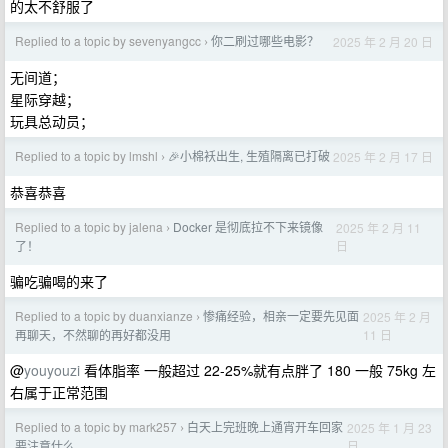
的太不舒服了
Replied to a topic by sevenyangcc
你二刷过哪些电影？
2025 年 2 月 20 日
›
无间道；
星际穿越；
玩具总动员；
Replied to a topic by lmshl
🎉小棉袄出生, 生殖隔离已打破
2025 年 2 月 17 日
›
恭喜恭喜
Replied to a topic by jalena
Docker 是彻底拉不下来镜像
2025 年 2 月 11
›
日
了！
骗吃骗喝的来了
Replied to a topic by duanxianze
惨痛经验，相亲一定要先见面
2025 年 2 月
›
11 日
再聊天，不然聊的再好都没用
@
youyouzi
看体脂率 一般超过 22-25%就有点胖了 180 一般 75kg 左
右属于正常范围
Replied to a topic by mark257
白天上完班晚上通宵开车回家
2025 年 1 月 23
›
日
要注意什么