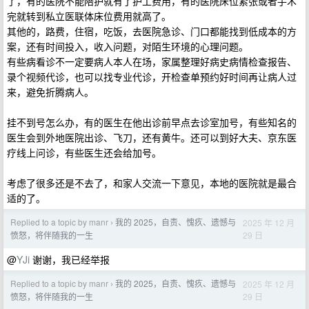
了，有的医院不能陪护就有了护工费用，有的医院床位紧张或者手术
完就转到私立医联体床位费用就高了。
其他的，路费，住宿，吃饭，去医院急诊、门口都能找到低成本的方
案，还有时间投入，收入问题，对陌生环境的心理问题。
有些病看诊不一定要病人本人在场，家属整理好病史病情检查报告、
录个视频代诊，也可以找专业代诊，开检查单预约好时间再让病人过
来，避免折腾病人。
挂不到号怎么办，有的医生在他出诊前早点去诊室加号，有些知名的
医生会到外地医院出诊、飞刀，还有黄牛。还可以到好大夫、京东医
疗线上问诊，有些医生还会给加号。
考虑了很多还是不去了，和家人交流一下意见，本地的医院就是最合
适的了。
Replied to a topic by manr
我的 2025，自责、愧疚、遗憾与
2025 年 12 月
›
29 日
愤怒，将伴随我的一生
@
YJi
谢谢，我已经举报
Replied to a topic by manr
我的 2025，自责、愧疚、遗憾与
2025 年 12 月
›
29 日
愤怒，将伴随我的一生