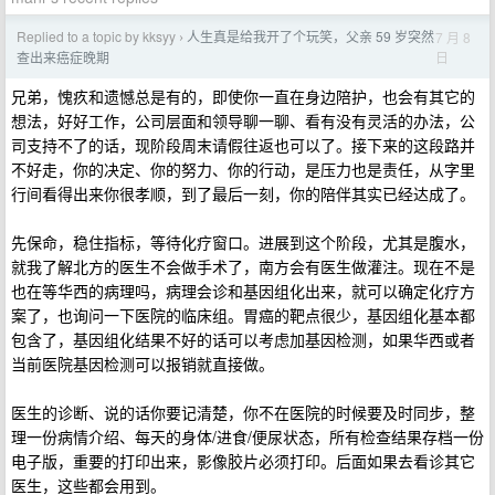
Replied to a topic by kksyy
人生真是给我开了个玩笑，父亲 59 岁突然
7 月 8
›
日
查出来癌症晚期
兄弟，愧疚和遗憾总是有的，即使你一直在身边陪护，也会有其它的
想法，好好工作，公司层面和领导聊一聊、看有没有灵活的办法，公
司支持不了的话，现阶段周末请假往返也可以了。接下来的这段路并
不好走，你的决定、你的努力、你的行动，是压力也是责任，从字里
行间看得出来你很孝顺，到了最后一刻，你的陪伴其实已经达成了。
先保命，稳住指标，等待化疗窗口。进展到这个阶段，尤其是腹水，
就我了解北方的医生不会做手术了，南方会有医生做灌注。现在不是
也在等华西的病理吗，病理会诊和基因组化出来，就可以确定化疗方
案了，也询问一下医院的临床组。胃癌的靶点很少，基因组化基本都
包含了，基因组化结果不好的话可以考虑加基因检测，如果华西或者
当前医院基因检测可以报销就直接做。
医生的诊断、说的话你要记清楚，你不在医院的时候要及时同步，整
理一份病情介绍、每天的身体/进食/便尿状态，所有检查结果存档一份
电子版，重要的打印出来，影像胶片必须打印。后面如果去看诊其它
医生，这些都会用到。