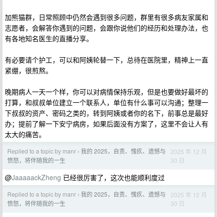
加熊猫群，日常照顾中仍然会遇到很多问题，群里有很多病友家属和
志愿者，会解答你遇到的问题，会跟你说他们的经历和处理办法，也
有各地知名医生的直播分享。
有必要请个护工，可以和阿姨轮替一下，总待在医院里，精神上一直
紧绷，很煎熬。
晚期病人一天一个样，你可以对病情保持乐观，但是也要做好最坏的
打算，和叔叔单位建立一个联系人，单位有什么事可以沟通；整理一
下叔叔的资产、密码之类的，转到阿姨或者你的名下，前事总是最好
办；提前了解一下安宁病房，如果后面没有方案了，这里不会让人有
太大的痛苦。
Replied to a topic by manr
我的 2025，自责、愧疚、遗憾与
2025 年 12 月
›
30 日
愤怒，将伴随我的一生
@
JaaaaackZheng
已经很厉害了，这次也能顺利度过
Replied to a topic by manr
我的 2025，自责、愧疚、遗憾与
2025 年 12 月
›
30 日
愤怒，将伴随我的一生