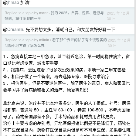
@
jhmao
加油！
Replied to a topic by manr
我的 2025，自责、愧疚、遗憾与
2025 年 12 月
›
30 日
愤怒，将伴随我的一生
@
Creamliu
先不要想太多，消耗自己，和女朋友好好聊一下
Replied to a topic by milala
看了那个去世的帖子有个很现实的
2025 年 12 月
›
30 日
问题小地方得了病怎么办
1 、急病直接本地三甲急诊，甚至就近急诊，第一时间稳住病症，窗
口期比考虑专家、城市更重要
2 、蹊跷病、去医院看了很多次没效果的病，本地一家三甲完善检
查，相当于做了一个备案，再去选择专家、医院寻求治疗
3 、相信医生，但是不要迷信医生，除了医生的意见，病人和家属也
要学习并了解病情和相关的治疗、康复等知识
拿北京来说，治疗并不比本地贵多少，医生的人工很低。挂号：医保
报销前，普通号 50 ，主任号 60-100 ，特需 100-500 ，不考虑国际
号了。药物全国都差不多。手术的药品和耗材费用占比更高。
治疗上主要考虑的差别呢，异地医保报销比例是不是降低了，药物在
不在医保目录内，药物在医保目录内但是可不可用医保，如果要住院