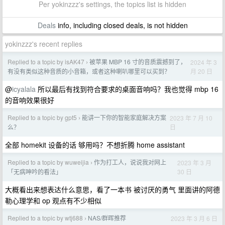
Per yokinzzz's settings, the topics list is hidden
Deals
info, including closed deals, is not hidden
yokinzzz's recent replies
Replied to a topic by isAK47
被苹果 MBP 16 寸的音质震撼到了，
2024 年 3
›
月 20 日
有没有类似这种音质的小音箱，或者这种喇叭哪里可以买到？
@
icyalala
所以最后有找到符合要求的桌面音响吗？我也觉得 mbp 16
的音响效果很好
Replied to a topic by gpt5
能讲一下你的智能家庭解决方案
2023 年 7 月 10
›
日
么？
全部 homekit 设备的话 够用吗？不想折腾 home assistant
Replied to a topic by wuweijia
作为打工人，说说我对网上
2023 年 3 月
›
30 日
「无病呻吟的看法」
大概看出来想表达什么意思，看了一本书 被讨厌的勇气 里面讲的阿德
勒心理学和 op 观点有不少相似
Replied to a topic by wtj688
NAS/群晖推荐
2023 年 3 月 6 日
›