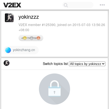
yokinzzz
V2EX member #125390, joined on 2015-07-03 13:56:26
+08:00
4
79
58
yokinzhang.cn
Switch topics list