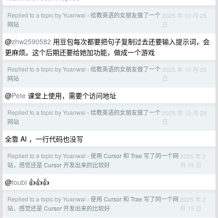
Replied to a topic by Yuanwai
给教英语的女朋友做了一个
2025 年 10 月 25
›
日
网站
@
zhw2590582
用豆包每次都要把句子复制过去还要输入提示词，会
更麻烦。这个后期还要给她加功能，做成一个游戏
Replied to a topic by Yuanwai
给教英语的女朋友做了一个
2025 年 10 月 25
›
日
网站
@
Pete
课堂上使用，需要个访问地址
Replied to a topic by Yuanwai
给教英语的女朋友做了一个
2025 年 10 月 24
›
日
网站
全靠 AI ，一行代码也没写
Replied to a topic by Yuanwai
使用 Cursor 和 Trae 写了同一个网
2025 年 2
›
月 15 日
站，感觉还是 Cursor 开发出来的比较好
@
toubi
👍👍👍
Replied to a topic by Yuanwai
使用 Cursor 和 Trae 写了同一个网
2025 年 2
›
月 15 日
站，感觉还是 Cursor 开发出来的比较好