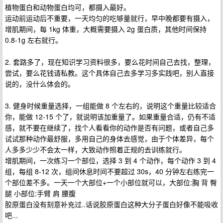
植物蛋白和动物蛋白均可，都摄入最好。
运动前运动后不重要，一天均匀的吃够量就行，早中晚都要有摄入，
增肌期间，每 1kg 体重，大概需要摄入 2g 蛋白质，其他时间保持
0.8-1g 左右就行。
2. 套路多了，现在知识学习资料很多，要么花时间自己去找，整理，
尝试，要么花钱请私教。这个具体自己去多学习多实践吧，别人直接
说的，没什么体会的。
3. 健身时候重量选择，一组能做 8 个左右的，说明这个重量比较适合
你，能做 12-15 个了，就说明该加重量了。如果重量合适，仍有不适
感，就不要在继续了，找个人看看你的动作是否有问题，或者自己多
试试那种动作最舒服，多用自己的身体去感觉，由于个体差异，每个
人多多少少不会太一样，大致动作照着正规的去训练就行。
增肌期间，一次练习一个部位，选择 3 到 4 个动作，每个动作 3 到 4
组，每组 8-12 次，组间休息时间不要超过 30s，40 分钟左右练完一
个部位差不多。一天一个大部位+一个小部位就可以，大部位:胸 背 臀
腿 小部位:手臂 肩 腰腹
胶原蛋白没有刻意补充过..话说胶原蛋白这种大分子蛋白好像不能吸收
吧...