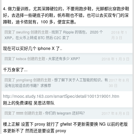
4. 做力量训练，尤其深蹲硬拉的，不要用跑步鞋，光脚都比穿跑步鞋
好，去选择一些硬底子的鞋，帆布鞋也不错，也可以去买双专门的深
蹲鞋，迪卡侬就有，100 多，便宜实惠。
回复了 swulling 创建的主题
找到了 Ripple 的钱包， 2020 个
2018 年 1
›
月 3 日
XRP，在火币上转成 BTC 然后 C2C 卖了
现在可以买好几个 iphone X 了..
回复了 kstsca 创建的主题
大家还有多少 XRP？
2018 年 1 月 3 日
›
千万身家了...
回复了 yongliang 创建的主题
想了解下关于人工智能的知识，有
2017 年 8 月
›
30 日
没有比较适合的书籍？求推荐
http://mooc.study.163.com/smartSpec/detail/1001319001.htm
刚上的免费课程 吴恩达带队
回复了 tttttttt 创建的主题
你们的 telegram 还好吗？
2017 年 8 月 8 日
›
楼上正解 设置下 proxy 就行了 gfwlist 不更新需要换 NG 以前的老版
本更新不了 然而还是要设置 proxy