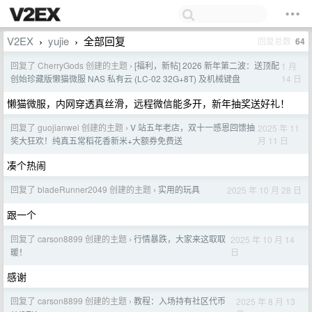
V2EX
yujie
全部回复
回复总数
64
›
›
回复了 CherryGods 创建的主题
[福利，新帖] 2026 新年第二波：送顶配
1 月
›
14 日
创始珍藏版懒猫微服 NAS 私有云 (LC-02 32G+8T) 及机械键盘
懒猫微服，内网穿透真丝滑，远程微信能多开，新年抽奖送好礼！
回复了 guojianwei 创建的主题
V 站五年老店，双十一感恩回馈抽
2025 年 11
›
月 11 日
奖大狂欢！纯真五常稻花香新米+大额券免费送
凑个热闹
回复了 bladeRunner2049 创建的主题
实用的玩具
2025 年 10 月 28 日
›
跟一个
回复了 carson8899 创建的主题
行情暴跌，大家来这取取
2025 年 10 月 14
›
日
暖！
感谢
回复了 carson8899 创建的主题
教程：入场持有社区代币
2025 年 8 月 13
›