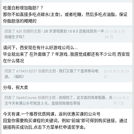
吃蛋白粉增加脂肪？？
那你不如直接多吃点碳水(主食)，或者吃糖，然后多吃点油脂，保证
你脂肪涨的飕飕的
回复了 42ll 创建的主题
26 岁游戏策划 10 8 5 还能找到另一半
2019 年 5 月
›
29 日
结婚生子吗？
请问下，西安现在有什么好游戏公司么...
毕业就出来了 在外面做了 7 年游戏..我感觉成都还有不少公司 西安现
在什么情况
回复了 a154312237 创建的主题
我们又做了个直男移动电
2019 年 5 月 29
›
日
源。（福利）
分母，祝大卖
回复了 GeekCourse 创建的主题
改规则了，这次真的简单粗暴，关
2019 年 5
›
月 7 日
注今天有课公众号就送 2 元，直接到账微信零钱
今天有课,一个推荐优质网课，返利优惠买课的公众号
回复你需要购买课程的关键词，例如“前端”即可得到购买链接，通过
链接购买成功后,点击下方菜单栏申请奖学金。