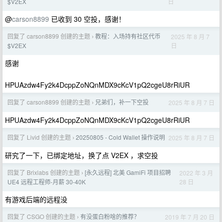
日
$V2EX
@
carson8899
已收到 30 空投，感谢！
回复了 carson8899 创建的主题
教程：入场持有社区代币
2025 年 8 月 7
›
日
$V2EX
感谢
HPUAzdw4Fy2k4DcppZoNQnMDX9cKcV1pQ2cgeU8rRiUR
回复了 carson8899 创建的主题
兄弟们，补一下空投
2025 年 8 月 7 日
›
HPUAzdw4Fy2k4DcppZoNQnMDX9cKcV1pQ2cgeU8rRiUR
回复了 Livid 创建的主题
20250805 - Cold Wallet 操作说明
2025 年 8 月 7 日
›
研究了一下，已绑定地址，换了点 V2EX ，求空投
回复了 Brixlabs 创建的主题
[永久远程] 北美 GamiFi 项目招聘
2022 年 3 月
›
28 日
UE4 远程工程师-月薪 30-40K
有游戏后端的远程没
回复了 CSGO 创建的主题
有没蛋白粉啥的推荐？
2019 年 7 月 20 日
›