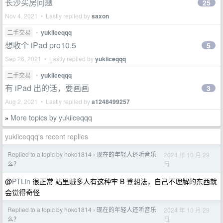
长沙买房问题
25
Nov 4, 2021 • Lastly replied by
saxon
二手交易
•
yukiiceqqq
想收个 iPad pro10.5
5
Sep 26, 2021 • Lastly replied by
yukiiceqqq
二手交易
•
yukiiceqqq
有 iPad 出的话，要画画
3
Aug 2, 2021 • Lastly replied by
a1248499257
More topics by yukiiceqqq
»
yukiiceqqq's recent replies
Replied to a topic by hoko1814
现在的年轻人还听音乐
2024 年 10 月 29
›
日
么？
@
PTLin
很正常 站里贼多人有这种牢 B 登想法，自己不理解的东西就
会觉得奇怪
Replied to a topic by hoko1814
现在的年轻人还听音乐
2024 年 10 月 29
›
日
么？