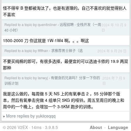
怪不得牢 B 登都被淘汰了，也是有道理的。自己不喜欢的就觉得别人
不喜欢
Replied to a topic by quentinliner
远程招聘 - 全栈开发（一周
2024 年 10 月 9
›
日
40 小时）
1500-2000 刀 你这就是 1W-1W4 啊。。。啊这
Replied to a topic by fffffhan
求推荐男士袜子（逃
2024 年 9 月 26 日
›
不要买纯棉的即可，有很多选择，最便宜的可以选迪卡侬的 19.9 两双
那种
Replied to a topic by Ianwyj
有健身的兄弟吗？分享一下你的
2024 年 7 月 9
›
日
训练计划
我是这么做的，每周做 5 天 NS 上的有氧拳击 2 ，55 分钟那个版
本，然后有氧拳击完做 4 组单只 5KG 的哑铃。周五至周日的晚上和
周中的一个晚上，会增加一个 3-5KM 跑步的训练。
More replies by yukiiceqqq
»
© 2026 V2EX · 14ms · 3.9.8.5
About
·
Language