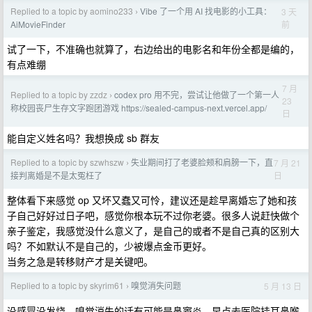
Replied to a topic by aomino233
Vibe 了一个用 AI 找电影的小工具：
3 天
›
前
AiMovieFinder
试了一下，不准确也就算了，右边给出的电影名和年份全都是编的，
有点难绷
7 月
Replied to a topic by zzdz
codex pro 用不完，尝试让他做了一个第一人
›
23
称校园丧尸生存文字跑团游戏 https://sealed-campus-next.vercel.app/
日
能自定义姓名吗？我想换成 sb 群友
Replied to a topic by szwhszw
失业期间打了老婆脸颊和肩膀一下，直
7 月 21
›
日
接判离婚是不是太冤枉了
整体看下来感觉 op 又坏又蠢又可怜，建议还是趁早离婚忘了她和孩
子自己好好过日子吧，感觉你根本玩不过你老婆。很多人说赶快做个
亲子鉴定，我感觉没什么意义了，是自己的或者不是自己真的区别大
吗？不如默认不是自己的，少被爆点金币更好。
当务之急是转移财产才是关键吧。
Replied to a topic by skyrim61
嗅觉消失问题
5 月 13 日
›
没感冒没发烧，嗅觉消失的话有可能是鼻窦炎，早点去医院挂耳鼻喉