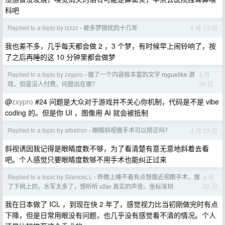
科吧
Replied to a topic by izzzz
被多梦困扰的十几年
5 月 13 日
›
我也差不多，几乎每天都会做 2 ，3 个梦，有时候早上闹铃响了，按
了之后再睡的这 10 分钟里都会做梦
Replied to a topic by zxypro
做了一个内容极丰富的文字 roguelike 游
4 月
›
30 日
戏，但是没人付费，问题出在哪？
@
zxypro
#24 问题是大众对于游戏并不关心你机制，代码是不是 vibe
coding 的。但是你 UI ，图像用 AI 就会被抵制
Replied to a topic by albatron
眼睛斜视做手术可以矫正吗？
4 月 23 日
›
斜视诱因我记得是眼睛度数不够，为了看清楚有意无意地斜着去看
吧。个人感觉只要眼睛度数够不用手术也能纠正过来
Replied to a topic by SilenceLL
昨晚上睡不着有点想做近视眼手术，搜
4 月
›
23 日
了下网上的，水军太多了，想听听 v2er 真实的声音。坐标深圳
我在日本做了 ICL ，到现在快 2 年了，感觉视力比当初刚做完时有点
下降，但是日常用眼没有问题，也几乎没有感觉看不清的情况。个人