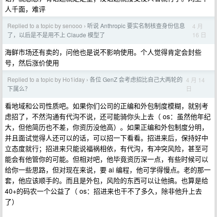
人千面，难评
Replied to a topic by senooo
听说 Anthropic 要实名制核查身份信息
4 月
›
16 日
了，以后是不是用不上 Claude 模型了
海鲜市场还有卖的，问他也是说不影响使用。个人觉得肯定会封些
号，然后涨价使用
Replied to a topic by Ho1iday
各位 GenZ 会考虑招比自己大两轮的
4 月 14
›
日
下属么？
看地域和公司性质吧。如果你们公司的正编和外包制度模糊，就别考
虑招了，不然沟通有代沟不说，还可能骑你头上去（ os：虽然他年纪
大，但他简历也不差，你资历没他高）。如果正编和外包制度分明，
并且面试觉得人还可以的话，可以招一下看看。招进来后，保持好中
立态度就行；招进来只能说福祸相依，有代沟，有冲突风险，甚至可
能会有他管你的可能。但相对吧，他毕竟资历深一点，有些时候可以
给你一些思路，但对现在来说，要 ai 编程，他可学得慢点。老的那一
套，他应该顺手的。而且是外包，风险的东西可以让他搞。也算是给
40+的码农一个公益了（ os：招进来也干不了多久，除非他升上去
了）