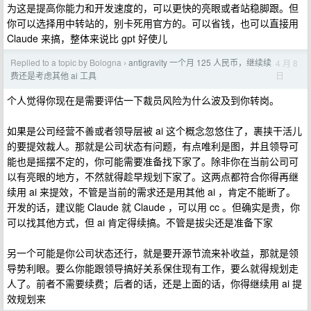
为这是提高你能力和开发速度的，可以更快的亮眼或者站稳脚跟。但
你可以选择用中转站的，别卡死用官方的。可以省钱，也可以直接用
Claude 来搞，整体来说比 gpt 好使儿
Replied to a topic by Bologna
antigravity 一个月 125 人民币，继续续
4 月 8
›
日
费还是考虑其他 ai 工具
个人觉得你现在是需要评估一下裁员风险为什么波及到你转岗。
如果是公司经营不善或者领导层被 ai 这个概念忽悠住了，裹挟干活儿
的要提效裁人。那就是公司状态有问题，有点唯利是图，并且领导可
能也是摇摆不定的，你可能需要准备找下家了。除非你在当前公司可
以有亮眼的地方，不然就得趁早规划下家了。这两点都符合你得再继
续用 ai 来提效，不管是当前的需求还是用其他 ai ，肯定不能断了。
开发的话，建议能 Claude 就 Claude ，可以用 cc 。但确实是贵，你
可以找其他方式，但 ai 肯定得续搞。不管是拔尖还是准备下家
另一个可能是你公司状态还行，就是要开源节流来补收益，那就是领
导势利眼。要么你能跟领导搞好关系保住现有工作，要么就得规划走
人了。前者不需要续费；后者的话，还是上面的话，你得继续用 ai 提
效规划来