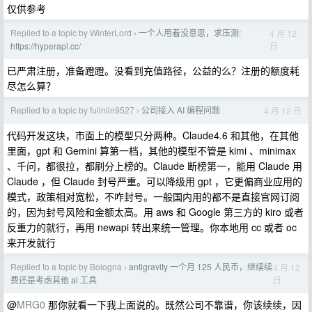
仅供参考
Replied to a topic by WinterLord
一个人用着没意思，求压测:
4 月 12
›
日
https://hyperapi.cc/
已严肃注册，准备蹬蹬。没看到充值路径，公益的么？注册的额度耗
尽怎么算？
Replied to a topic by fulinlin9527
公司接入 AI 编程问题
4 月 12 日
›
代码开发这块，市面上的模型只分两种。Claude4.6 和其他，在其他
里面，gpt 和 Gemini 算第一档，其他的模型不管是 kimi 、minimax
、千问，都很拉，都刷分上榜的。Claude 断榜第一，能用 Claude 用
Claude ，但 Claude 封号严重。可以降级用 gpt ，它更偏商业应用的
模式，政策相对宽松，不咋封号。一般国内用的都不是直接官网订阅
的，因为封号风险和金额太高。用 aws 和 Google 第三方的 kiro 或者
反重力的就行，再用 newapi 转出来统一管理。你本地用 cc 或者 oc
来开发就行
Replied to a topic by Bologna
antigravity 一个月 125 人民币，继续续
4 月 12
›
日
费还是考虑其他 ai 工具
@
MRG0
那你就看一下我上面说的。既然公司不靠谱，你该续续，因