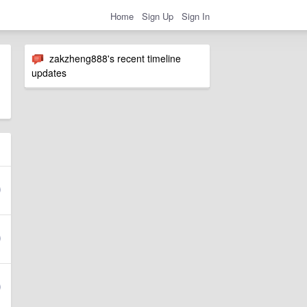
Home
Sign Up
Sign In
zakzheng888's recent timeline
updates