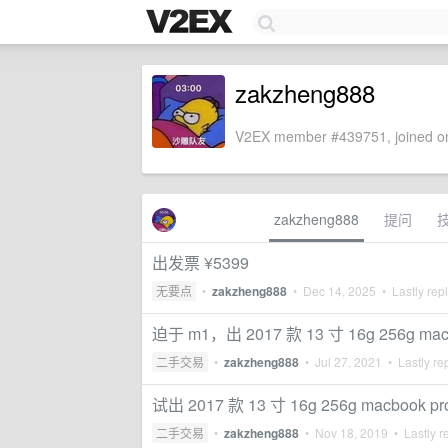
zakzheng888
V2EX member #439751, joined on
zakzheng888
提问
出发票 ¥5399
无要点
•
zakzheng888
•
Dec 14, 2025
• Lastly rep
迫于 m1，出 2017 款 13 寸 16g 256g macb
二手交易
•
zakzheng888
•
Jul 27, 2021
• Lastly re
试出 2017 款 13 寸 16g 256g macbook p
二手交易
•
zakzheng888
•
Nov 18, 2019
• Lastly r