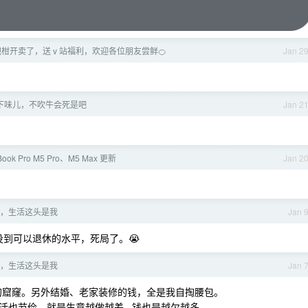
耙耙柑开卖了，送 v 站福利，欢迎各位朋友尝鲜🍊
Jan 2
下味儿，不吹牛会死是吧
Jan 2
Book Pro M5 Pro、M5 Max 更新
Jan 2
，生活这头是我
Jan 
没到可以退休的水平，死局了。😭
，生活这头是我
Jan 
万的窟窿。另外结婚、老家装修的钱，全是我自掏腰包。
节俭。就是生意越做越差...钱也是越欠越多...