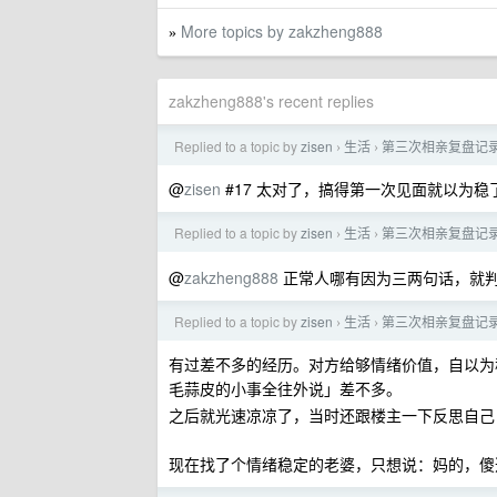
More topics by zakzheng888
»
zakzheng888's recent replies
Replied to a topic by
zisen
生活
第三次相亲复盘记
›
›
@
zisen
#17 太对了，搞得第一次见面就以为稳
Replied to a topic by
zisen
生活
第三次相亲复盘记
›
›
@
zakzheng888
正常人哪有因为三两句话，就
Replied to a topic by
zisen
生活
第三次相亲复盘记
›
›
有过差不多的经历。对方给够情绪价值，自以为
毛蒜皮的小事全往外说」差不多。
之后就光速凉凉了，当时还跟楼主一下反思自
现在找了个情绪稳定的老婆，只想说：妈的，傻