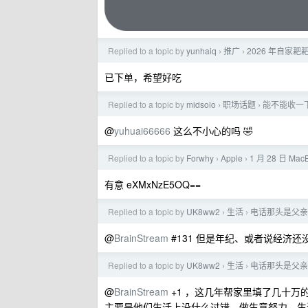
Replied to a topic by
yunhaiq
推广
2026 年自家
›
›
已下单，希望好吃
Replied to a topic by
midsolo
职场话题
能不能收一
›
›
@
yuhuai66666
这么不小心的吗 🤣
Replied to a topic by
Forwhy
Apple
1 月 28 日 Mac
›
›
有意 eXMxNzE5OQ==
Replied to a topic by
UK8ww2
生活
电话那头是父亲
›
›
@
BrainStream
#131 但是年纪、或者说经济还
Replied to a topic by
UK8ww2
生活
电话那头是父亲
›
›
@
BrainStream
+1 ，这几年帮家里填了几十
主要是他们生活上没什么过错，做生意努力，生活也