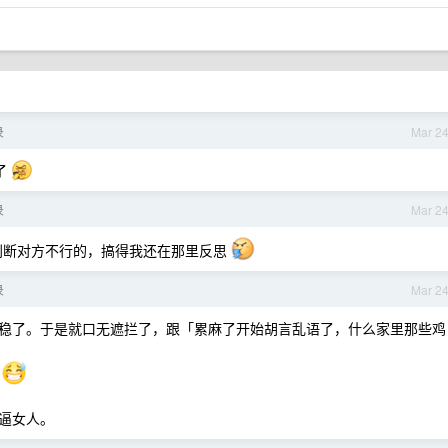
录
Mar 2
了
录
Mar 2
判断对方不行的，搞得我还在那里反思
录
Mar 2
稳了。于是就口无遮拦了，跟「累麻了开始胡言乱语了，什么家里那些鸡
己
逼女人。