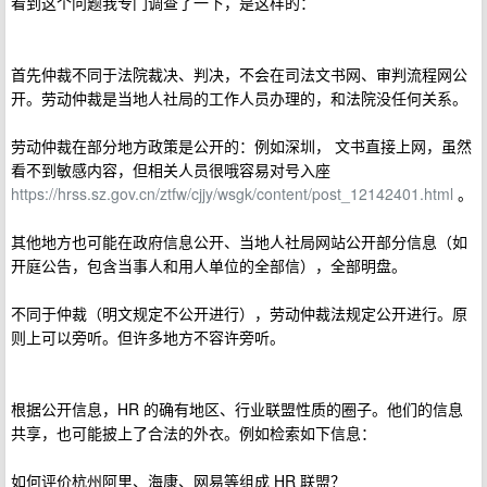
看到这个问题我专门调查了一下，是这样的：
首先仲裁不同于法院裁决、判决，不会在司法文书网、审判流程网公
开。劳动仲裁是当地人社局的工作人员办理的，和法院没任何关系。
劳动仲裁在部分地方政策是公开的：例如深圳， 文书直接上网，虽然
看不到敏感内容，但相关人员很哦容易对号入座
https://hrss.sz.gov.cn/ztfw/cjjy/wsgk/content/post_12142401.html
。
其他地方也可能在政府信息公开、当地人社局网站公开部分信息（如
开庭公告，包含当事人和用人单位的全部信），全部明盘。
不同于仲裁（明文规定不公开进行），劳动仲裁法规定公开进行。原
则上可以旁听。但许多地方不容许旁听。
根据公开信息，HR 的确有地区、行业联盟性质的圈子。他们的信息
共享，也可能披上了合法的外衣。例如检索如下信息：
如何评价杭州阿里、海康、网易等组成 HR 联盟？