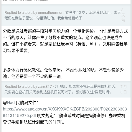
8
Replied to a topic by emmathoermer
娃今年 12 岁，沉迷荒野乱斗，求大
›
天
佬们在我帖子里说一句话劝劝他，我会给他看帖子
前
分数是通过考察的手段对学习能力的一个量化评价。 也许是考察方式
不当的原因，让你产生了分数不重要的观点。这个观点也许是成立
的。但在小孩看来，就是家长让我学习（英语、AI ），又明确告我学
习结果不重要。
多身体力行感化教化。让他亲历。 不然你踩过的坑，不管你说多少
遍，他还是要一个不少的踩一遍。
Replied to a topic by zanx817
赶飞机，如果你不托运且提前值机的话，
7 月
›
8 日
只需要在登机口关闭前到达登机口就可以了。 没必要关注“截载时间”。
@
Had
民航局文件：
https://www.caac.gov.cn/XXGK/XXGK/ZCFB/202306/P0202306303
64131159275.pdf
明文规定：“航班截载时间是指航班停止办理乘机
登记手续到航班计划起飞的时间”。