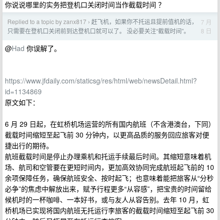
你说说哪里的实务把登机口关闭时间当作截载时间 ？
Replied to a topic by zanx817
赶飞机，如果你不托运且提前值机的话，
7 月
›
8 日
只需要在登机口关闭前到达登机口就可以了。 没必要关注“截载时间”。
@
Had
你误解了。
https://www.jfdaily.com/staticsg/res/html/web/newsDetail.html?
id=1134869
原文如下：
6 月 29 日起，在虹桥机场运营的所有国内航班（不含港澳台，下同）
截载时间缩短至起飞前 30 分钟内，以更高品质的服务回应旅客对便
捷出行的期待。
航班截载时间是停止办理乘机和托运手续最后时间。其缩短意味着机
场、航司和空管要在更短时间内，更加高效协同完成航班起飞前的 10
余项保障任务，确保航班安全、按时起飞；也意味着能把旅客从“分秒
必争”的焦虑中解放出来，赋予行程更多“从容感”，把宝贵的时间留给
候机时的一杯咖啡、一本好书，或与友人从容告别。去年 10 月，虹
桥机场已实现将国内航班无托运行李旅客的截载时间缩短至起飞前 30