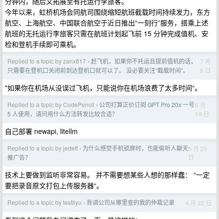
分钟内，随后又拓展至有托运行李旅客。
今年以来，虹桥机场会同航司围绕缩短航班截载时间持续发力，东方
航空、上海航空、中国联合航空于近日推出“一刻行”服务，搭乘上述
航班的无托运行李旅客只需在航班计划起飞前 15 分钟完成值机、安
检和登机手续即可乘机。
Replied to a topic by zanx817
赶飞机，如果你不托运且提前值机的话，
7 月
›
8 日
只需要在登机口关闭前到达登机口就可以了。 没必要关注“截载时间”。
"如果你在机场从没误过飞机，只能说你在机场浪费了太多时间“。
Replied to a topic by CodePencil
公司打算正价订阅 GPT Pro 20x 一号
6 月
›
19 日
5 人使用，请问用什么方法转发比较合适？
自己部署 newapi, litellm
Replied to a topic by jedeft
为什么感觉手机锁屏时，也能偷听人聊天
5 月 25
›
日
推广告？
技术上要做到监听非常容易。 并不需要想某些人想的那样蠢： “一定
要把录音原文打包上传服务器“。
Replied to a topic by testliyu
背调公司从哪里查的我的仲裁记录
4 月 22 日
›