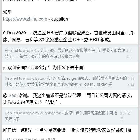
知乎
https://www.zhihu.com
› question
9 Dec 2020 — 滨江区 HR 智库联盟联盟成立。首批成员由阿里、海
康、网易、吉利等 30 余家重点企业 CHO 或 HRD 组成。
Replied to a topic by Victor42
最近刚从西双版纳回来，这季节去那太理
4 月
›
9 日
想了，一篇很长很详细的多图游记分享给大家
西双和泰国相比哪个好？ 为什么不去泰国
Replied to a topic by zanx817
听说 surge 很强大， 能转发流量到国际的
4 月
›
9 日
时候，还能同步转发部分请求到本地局域网吗？ clash、sr 都不通
@
likaci
谢谢。 我这个需求不是绕过代理， 而且让公司内网的请求，
走我特定的代理节点（ VM ）。
Replied to a topic by guanhaoran
震惊！保时捷官网居然把中国地
3 月 27
›
日
图弄错了
能自信一点吗？ 一点火星就要爆。 街头流浪狗都没这么容易被吓到
More replies by zanx817