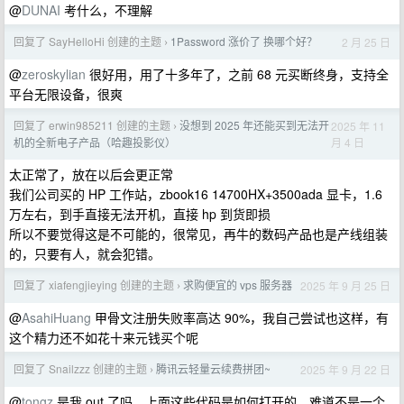
@
DUNAI
考什么，不理解
回复了 SayHelloHi 创建的主题
1Password 涨价了 换哪个好？
2 月 25 日
›
@
zeroskylian
很好用，用了十多年了，之前 68 元买断终身，支持全
平台无限设备，很爽
回复了 erwin985211 创建的主题
没想到 2025 年还能买到无法开
2025 年 11
›
月 4 日
机的全新电子产品（哈趣投影仪）
太正常了，放在以后会更正常
我们公司买的 HP 工作站，zbook16 14700HX+3500ada 显卡，1.6
万左右，到手直接无法开机，直接 hp 到货即损
所以不要觉得这是不可能的，很常见，再牛的数码产品也是产线组装
的，只要有人，就会犯错。
回复了 xiafengjieying 创建的主题
求购便宜的 vps 服务器
2025 年 9 月 25 日
›
@
AsahiHuang
甲骨文注册失败率高达 90%，我自己尝试也这样，有
这个精力还不如花十来元钱买个呢
回复了 Snailzzz 创建的主题
腾讯云轻量云续费拼团~
2025 年 9 月 22 日
›
@
tongz
是我 out 了吗，上面这些代码是如何打开的，难道不是一个