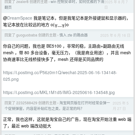
回复了 zealer8 创建的主题
win 控制安卓时，如何优雅的下滑
2025 年 8 月 7
›
日
翻页
@
DreamSpace
我是笔记本，但是我笔记本是外接键鼠和显示器的，
笔记本放在比较远的地方 o(╥﹏╥)o
回复了 guoguobaba 创建的主题
慎入 zte 的路由器
2025 年 6 月 16 日
›
你自己的问题，我也是 BE5100 ，非常的稳，主路由+副路由无线
mesh ，带 80 多台设备，毫无压力，（我是商业用途），并且 mesh
协商速率比无线桥接快多了，mesh 还得是买同品牌的
https://i.postimg.cc/P56z0m1Q/wechat-2025-06-16-134148-
025.png
https://i.postimg.cc/MKL1M1d5/IMG-20250616-134548.jpg
回复了 2232588429 创建的主题
淘宝网页版在打开时经常会弹一
2025 年 5
›
月 27 日
个促销弹窗，内容是补贴红包之类，是正常的吗？
正常，我也这样，这就是淘宝自己的广告，现在淘宝开始注重 web 端
了，最近 web 端改动挺大