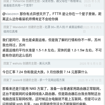
回复了 YaNanGe 创建的主题
突发奇想，跟父母在一栋楼单元
2025 年 5 月
›
13 日
挨着能否共用一个宽带？
@
xiaozecn
那你有点异想天开了，FTTR 是让你在一个屋子里做，距
离这么远你看装机师傅肯定不会给你搞
回复了 Wandefu91 创建的主题
北漂 30+ 的人找 IT 桌面运维初
2025 年 5 月 5
›
日
级岗位真难
我们是同行，我也是桌面运维，但是我了解的行情和你不一样，苏州
我也待过，苏州
桌面运维的平均水准是 1.5-1.8 左右，双休的是 1.2-1.5w 左右，不可
能有你说的这么低的
回复了 wahulu 创建的主题
美元大跌
2025 年 5 月 5 日
›
今日汇率 7.24 你和我说大跌，3 月份跌倒 7.14 元那算什么
回复了 zealer8 创建的主题
求一个无网远程方案
2025 年 4 月 16 日
›
那看来还是只能用 NAS 方案了，准备一台普通家用路由器正常联网，
这台不能联网的设备网线插入路由器，但是路由器后台我去限制这台
电脑连接互联网权限，这时候这台电脑就不能上互联网，但是可以访
问局域网 smb 共享，nas 挂载磁盘到这台不能联网的电脑。