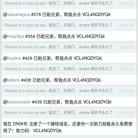
Replied to a topic by pks
接龙了，兄弟们， dnshe 域名可永久了
5 月 8 日
›
@
xiaoshagua
#378 已助兄弟，帮我点点 VCL4NQDYQ6
Replied to a topic by pks
接龙了，兄弟们， dnshe 域名可永久了
5 月 8 日
›
@
meiyiliya
#354 已助兄弟，帮我点点 VCL4NQDYQ6
Replied to a topic by pks
接龙了，兄弟们， dnshe 域名可永久了
5 月 8 日
›
@
heyline
#429 已助兄弟，帮我点点 VCL4NQDYQ6
Replied to a topic by pks
接龙了，兄弟们， dnshe 域名可永久了
5 月 8 日
›
@
laibin6
#438 已助兄弟，帮我点点 VCL4NQDYQ6
Replied to a topic by pks
接龙了，兄弟们， dnshe 域名可永久了
5 月 8 日
›
@
bobomaster
#439 已助兄弟，帮我点点 VCL4NQDYQ6
Replied to a topic by pks
接龙了，兄弟们， dnshe 域名可永久了
5 月 8 日
›
我在 DNSHE 注册了一个硬核域名，还差你一次助力就能永久免费使
用了！助力码：VCL4NQDYQ6