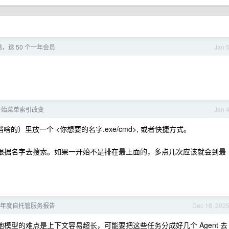
，送 50 个一年会员
Jan 
0 开始菜单索引改变
Jan 
啥的）里放一个 <你想要的名字.exe/cmd>, 或者快捷方式。
，然后可以根据名字去搜索。如果一开始不是排在最上面的，多点几次应该就会到最
25 年度自托管服务报告
Dec 18, 202
y. 本地模型的难点是上下文容易超长，可能要把这些任务分成好几个 Agent 去