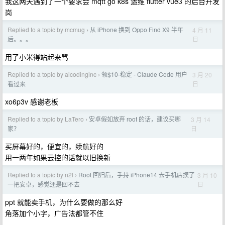
我这两天遇到了一个要求会 mqtt go k8s 运维 flutter vue3 的后台开发
岗
Replied to a topic by mcmug
从 iPhone 换到 Oppo Find X9 半年
4 月 11
›
日
后。。。
用了小米得站起来骂
Replied to a topic by aicodinginc
领$10-稳定 - Claude Code 用户
3 月 20
›
日
看过来
xo6p3v 感谢老板
Replied to a topic by LaTero
安卓假如放弃 root 的话，建议买哪
3 月 14
›
日
家？
买屏幕好的，便宜的，续航好的
用一两年如果云控的话就以旧换新
Replied to a topic by n2l
Root 回归后，手持 iPhone14 去手机店摸了
3 月 10
›
日
一把安卓，感觉还是回不去
ppt 就能卖手机，为什么要做的那么好
角落加个小字，广告法都管不住