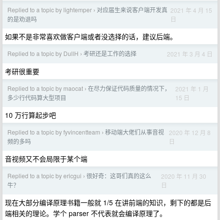
Replied to a topic by lightemper
对应届生来说客户端开发真
2021 年 4 月 15
›
日
的是劝退吗
如果不是非常喜欢做客户端或者没选择的话，建议后端。
Replied to a topic by DullH
考研还是工作的选择
2021 年 3 月 4 日
›
考研很重要
Replied to a topic by maocat
在尽力保证代码质量的情况下，
2021 年 1 月
›
15 日
多少行代码算大型项目
10 万行算起步吧
Replied to a topic by fyvincentteam
移动端大佬们从事音视
2020 年 12 月 8
›
日
频的多吗
音视频又不会局限于某个端
Replied to a topic by ericgui
很好奇：这哥们真的这么
2020 年 11 月 30
›
日
牛？
现在大部分编译原理书籍一般就 1/5 在讲前端的知识，剩下的都是后
端相关的理论。学个 parser 不代表就会编译原理了。