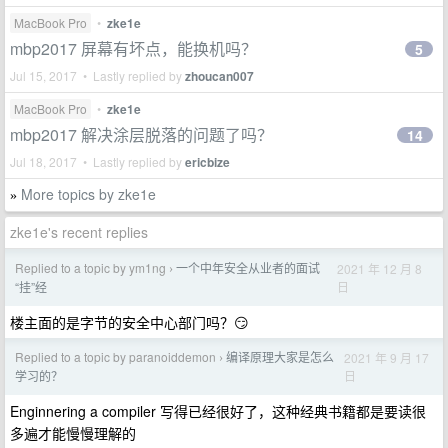
MacBook Pro
•
zke1e
mbp2017 屏幕有坏点，能换机吗？
5
Jul 15, 2017 • Lastly replied by
zhoucan007
MacBook Pro
•
zke1e
mbp2017 解决涂层脱落的问题了吗？
14
Jul 18, 2017 • Lastly replied by
ericbize
More topics by zke1e
»
zke1e's recent replies
Replied to a topic by ym1ng
一个中年安全从业者的面试
2021 年 12 月 8
›
日
“挂”经
楼主面的是字节的安全中心部门吗？😏
Replied to a topic by paranoiddemon
编译原理大家是怎么
2021 年 9 月 17
›
日
学习的？
Enginnering a compiler 写得已经很好了，这种经典书籍都是要读很
多遍才能慢慢理解的