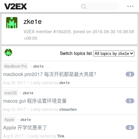
zke1e
V2EX member #194205, joined on 2016-09-30 16:38:09
+08:00
Switch topics list
MacBook Pro
•
zke1e
macbook pro2017 每次开机都是最大亮度？
3
Aug 29, 2017 • Lastly replied by
zke1e
macOS
•
zke1e
macos gui 程序设置环境变量
1
Aug 10, 2017 • Lastly replied by
chouchen
Apple
•
zke1e
Apple 开学优惠来了
4
Aug 8, 2017 • Lastly replied by
Tink