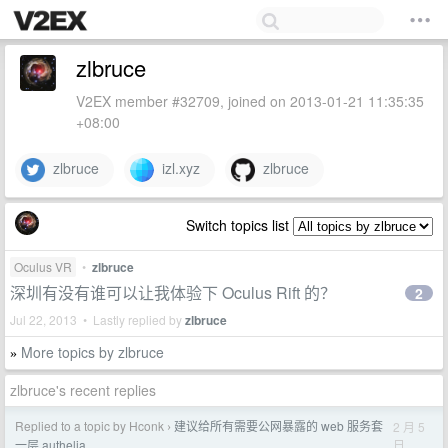
zlbruce
V2EX member #32709, joined on 2013-01-21 11:35:35
+08:00
zlbruce
izl.xyz
zlbruce
Switch topics list
Oculus VR
•
zlbruce
深圳有没有谁可以让我体验下 Oculus Rift 的？
2
Jul 22, 2013 • Lastly replied by
zlbruce
More topics by zlbruce
»
zlbruce's recent replies
Replied to a topic by Hconk
建议给所有需要公网暴露的 web 服务套
2 月 5
›
日
一层 authelia