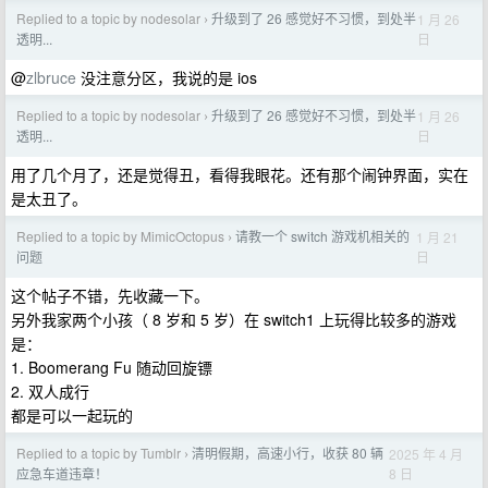
Replied to a topic by nodesolar
升级到了 26 感觉好不习惯，到处半
1 月 26
›
日
透明...
@
zlbruce
没注意分区，我说的是 ios
Replied to a topic by nodesolar
升级到了 26 感觉好不习惯，到处半
1 月 26
›
日
透明...
用了几个月了，还是觉得丑，看得我眼花。还有那个闹钟界面，实在
是太丑了。
Replied to a topic by MimicOctopus
请教一个 switch 游戏机相关的
1 月 21
›
日
问题
这个帖子不错，先收藏一下。
另外我家两个小孩（ 8 岁和 5 岁）在 switch1 上玩得比较多的游戏
是：
1. Boomerang Fu 随动回旋镖
2. 双人成行
都是可以一起玩的
Replied to a topic by Tumblr
清明假期，高速小行，收获 80 辆
2025 年 4 月
›
8 日
应急车道违章！