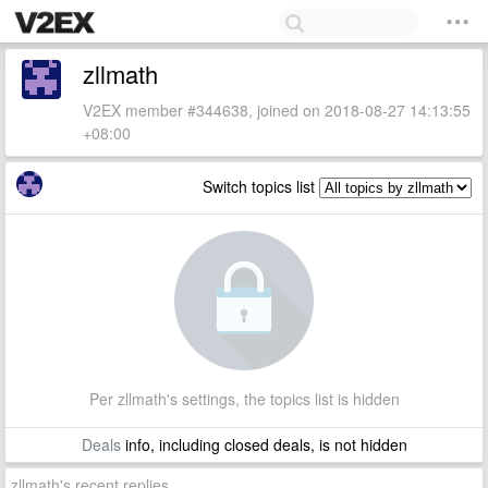
zllmath
V2EX member #344638, joined on 2018-08-27 14:13:55
+08:00
Switch topics list
Per zllmath's settings, the topics list is hidden
Deals
info, including closed deals, is not hidden
zllmath's recent replies