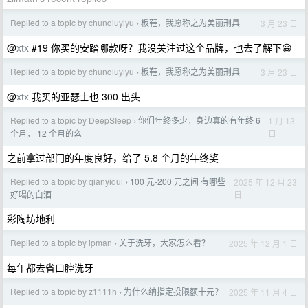
Replied to a topic by chunqiuyiyu
板鞋，我愿称之为美丽刑具
3 月 23 日
›
@
xtx
#19 你买的安踏哪款呀？我没关注过这个品牌，也去了解下😀
Replied to a topic by chunqiuyiyu
板鞋，我愿称之为美丽刑具
3 月 23 日
›
@
xtx
我买的亚瑟士也 300 出头
Replied to a topic by DeepSIeep
你们年终多少，身边真的有年终 6
1 月 13
›
日
个月， 12 个月的么
之前拿过部门的年度良好，给了 5.8 个月的年终奖
Replied to a topic by qianyidui
100 元-200 元之间 有哪些
2025 年 12 月 23
›
日
好喝的白酒
彩陶坊地利
Replied to a topic by ipman
关于洗牙，大家怎么看？
2025 年 12 月 1 日
›
每年都去省口腔洗牙
Replied to a topic by z1111h
为什么纳指定投限额十元？
2025 年 11 月 4 日
›