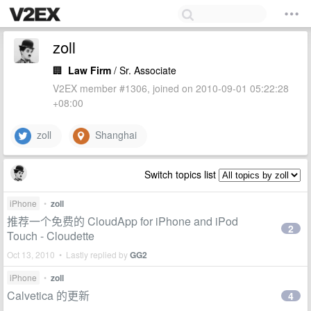
zoll
🏢
Law Firm
/ Sr. Associate
V2EX member #1306, joined on 2010-09-01 05:22:28
+08:00
zoll
Shanghai
Switch topics list
iPhone
•
zoll
推荐一个免费的 CloudApp for iPhone and iPod
2
Touch - Cloudette
Oct 13, 2010 • Lastly replied by
GG2
iPhone
•
zoll
Calvetica 的更新
4