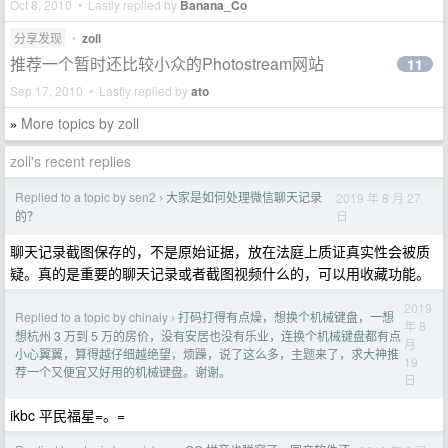
Oct 8, 2010 • Lastly replied by
Banana_Co
分享发现
•
zoll
推荐一个暂时还比较小众的Photostream网站
11
Sep 17, 2010 • Lastly replied by
ato
More topics by zoll
»
zoll's recent replies
Replied to a topic by sen2
大家是如何处理微信聊天记录
2019 年 8 月 27
›
日
的？
聊天记录截图保存的，不是原始证据，放在法庭上质证真实性会被质
疑。真的是重要的聊天记录或者截图视频什么的，可以用收藏功能。
2019
Replied to a topic by chinaiy
打码打得有点燥，想换个机械键盘，一想
›
年 8
想杭州 3 万到 5 万的房价，没有安居也没有乐业，连换个机械键盘都有点
月
小心翼翼，算得越仔细越绝望，烦躁，说了这么多，主题来了，求大神推
19
荐一个又便宜又好用的机械键盘。谢谢。
日
ikbc 平民福星=。=