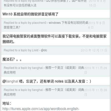
Replied to a topic by quickma
QQ 拼音也弹窗了，国产软件还
2019 年 8 月
›
15 日
有没有可以信任的输入法
Win10 系统自带的微软拼音足够用了
Replied to a topic by piaochen0
windows 下有没有比较好的桌
2019 年 8 月
›
6 日
面管理工具？
我记得电脑管家的桌面整理软件可以直接下载安装，不是和电脑管家
捆绑的。
Replied to a topic by Livid
@dc
2010 年 12 月 11 日
›
魔法石？。。
Replied to a topic by lianghai
推荐一个英汉（或英英）词典
2010 年 11 月 28
›
日
典应用吧
@
lianghai
唔，忘说了，还有单词 notes 以及真人发音 ：）
Replied to a topic by lianghai
推荐一个英汉（或英英）词典
2010 年 11 月 28
›
日
典应用吧
地址：
http://itunes.apple.com/us/app/wordbook-english-