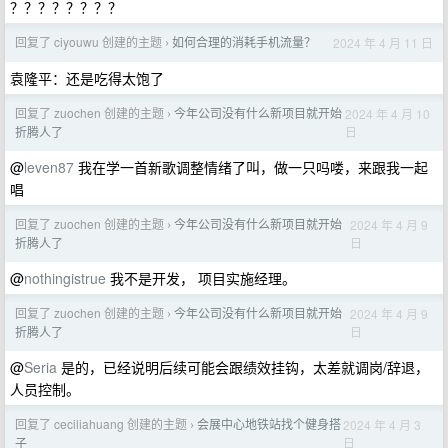
？？？？？？？？
回复了 ciyouwu 创建的主题
如何合理的消耗手机流量？
2024 年 4 月 11 日
›
袁隆平：还是吃得太饱了
回复了 zuochen 创建的主题
今年公司没有什么新项目就开始
2024 年 4 月 10
›
日
折腾人了
@
leven87
我在学一首新歌调整情绪了叫，做一只吗喽，来跟我一起
唱
回复了 zuochen 创建的主题
今年公司没有什么新项目就开始
2024 年 4 月 9
›
日
折腾人了
@
nothingistrue
我不是开发， 项目实施经理。
回复了 zuochen 创建的主题
今年公司没有什么新项目就开始
2024 年 4 月 9
›
日
折腾人了
@
Seria
是的，已经说明后续可能会跟绩效挂钩，太差就调岗/辞退，
人员控制。
回复了 ceciliahuang 创建的主题
会展中心地铁站找个健身搭
2024 年 4 月 3
›
日
子