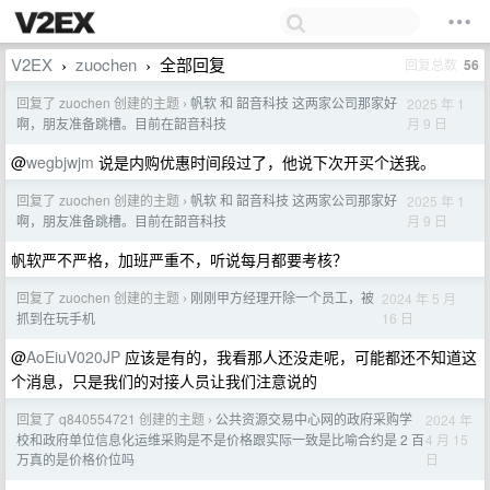
V2EX
zuochen
全部回复
回复总数
56
›
›
回复了 zuochen 创建的主题
帆软 和 韶音科技 这两家公司那家好
2025 年 1
›
月 9 日
啊，朋友准备跳槽。目前在韶音科技
@
wegbjwjm
说是内购优惠时间段过了，他说下次开买个送我。
回复了 zuochen 创建的主题
帆软 和 韶音科技 这两家公司那家好
2025 年 1
›
月 9 日
啊，朋友准备跳槽。目前在韶音科技
帆软严不严格，加班严重不，听说每月都要考核？
回复了 zuochen 创建的主题
刚刚甲方经理开除一个员工，被
2024 年 5 月
›
16 日
抓到在玩手机
@
AoEiuV020JP
应该是有的，我看那人还没走呢，可能都还不知道这
个消息，只是我们的对接人员让我们注意说的
回复了 q840554721 创建的主题
公共资源交易中心网的政府采购学
2024 年
›
4 月 15
校和政府单位信息化运维采购是不是价格跟实际一致是比喻合约是 2 百
日
万真的是价格价位吗