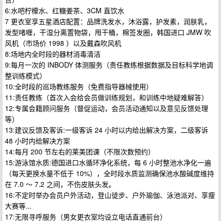
6:水吧柠檬水、红糖姜茶、3CM 直饮水
7 更衣室享五星酒店配置：品牌洗发水，沐浴露，护发素，润肤乳，
发型啫喱，干湿分离置物袋，甩干桶，棉签发圈，韩国进口 JMW 吹
风机（市场价 1998 ）以及戴森吹风机
8:场地内全时段的器材消毒清洁
9:每月一次的 INBODY 体测服务（责任教练根据数据及目标科学地调
整训练模式）
10:全时段的巡场教练服务（免费指导器械使用）
11:责任教练（首次入会给会员做训练规划，和训练中地疑难解答）
12:专属会籍顾问服务（督促运动，会员活动通知以及意见反馈处理
等）
13:建议反馈及客诉:一级客诉 24 小时以内给出解决方案，二级客诉
48 小时内给解决方案
14:每月 200 节左右的莱美团课（不限次数预约）
15:游泳馆水质:德国进口水循环净化系统，每 6 小时整池水净化一遍
（每天更换水量不低于 10%），全时段水质监测确保池水酸碱度维持
在 7.0 ～ 7.2 之间，不伤皮肤头发。
16:不定时举办会员户外活动，登山徒步、户外瑜伽、泳池派对、享瘦
大赛等...
17:无限寻呼服务（男女更衣室均设立电话直通前台）