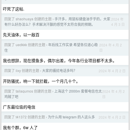
吓死了这帖.
回复了 shaohuaya 创建的主题
手汗多，用鼠标键盘油乎乎的，大家
2024 年
›
4 月 3 日
有什么好办法么？手术解决汗腺的感觉不太符合我的预期。
先天油体，以一敌百
回复了 uedkkk 创建的主题
年后找工作实录 希望各位道心稳
2024 年 4 月 2
›
日
住
我也想辞，现在摸鱼多，偶尔出差，今年各行业项目都不太多。
回复了 iixy 创建的主题
大家的骚扰电话多吗？
2024 年 4 月 2 日
›
开防骚扰，响一下就拦截，一个月几十个。
回复了 tailaqumos 创建的主题
上海这个 2000m 套餐电信也太
2024 年 4 月 2
›
日
鸡贼了吧
广东最垃圾的电信
回复了 t41372 创建的主题
为什么用 telegram 的人这么多
2024 年 4 月 2 日
›
我有个群，6w 人了