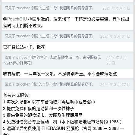
回复了 zuochen 创建的主题
找个桃园地铁的健身搭子。
2024 年 4 月 1 日
›
@
PeachQIU
桃园附近的，后来想了一下还是没必要买课，有时候出
差时间上倒腾不过来。
回复了 zuochen 创建的主题
找个桃园地铁的健身搭子。
2024 年 3 月 31 日
›
已在普拉达办卡，撒花
回复了 ethusdt 创建的主题
肛周脓肿术后一周，来提醒各位
2024 年 3 月
›
28 日
v2er 保护好菊花！
我有痔疮，一两年发一次吧，不是特别严重。平时要吃清淡点
回复了 zuochen 创建的主题
找个桃园地铁的健身搭子。
2024 年 3 月 27 日
›
普拉达式服务:
1:每次入场都可以在前台领取消毒后毛巾或者浴巾
2:提供免费租借的运动鞋和一次性袜子
3:提供免费的卸妆湿巾，发圈及生理期用品
4:免费租借韶音专业运动耳机（水下版和陆地版市场价约 1288 ）
5:运动过后免费使用 THERAGUN 筋膜枪（官网 2588 － 3888 一
台）