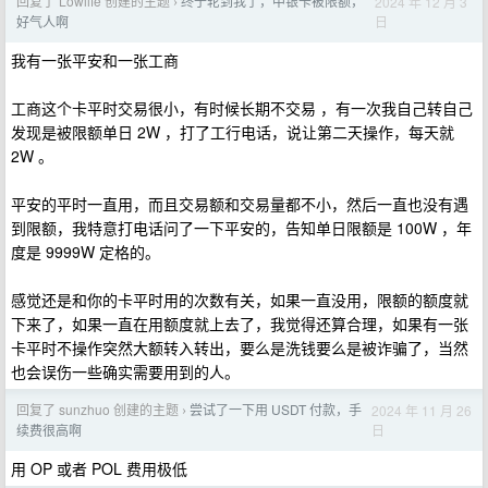
回复了 Lowlife 创建的主题
终于轮到我了，中银卡被限额，
2024 年 12 月 3
›
日
好气人啊
我有一张平安和一张工商
工商这个卡平时交易很小，有时候长期不交易 ，有一次我自己转自己
发现是被限额单日 2W ，打了工行电话，说让第二天操作，每天就
2W 。
平安的平时一直用，而且交易额和交易量都不小，然后一直也没有遇
到限额，我特意打电话问了一下平安的，告知单日限额是 100W ，年
度是 9999W 定格的。
感觉还是和你的卡平时用的次数有关，如果一直没用，限额的额度就
下来了，如果一直在用额度就上去了，我觉得还算合理，如果有一张
卡平时不操作突然大额转入转出，要么是洗钱要么是被诈骗了，当然
也会误伤一些确实需要用到的人。
回复了 sunzhuo 创建的主题
尝试了一下用 USDT 付款，手
2024 年 11 月 26
›
日
续费很高啊
用 OP 或者 POL 费用极低