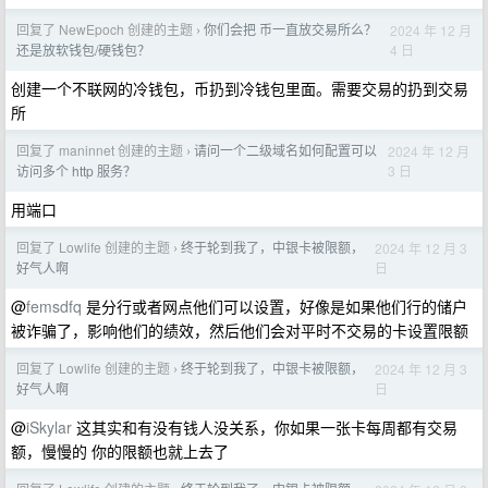
回复了 NewEpoch 创建的主题
你们会把 币一直放交易所么？
2024 年 12 月
›
4 日
还是放软钱包/硬钱包？
创建一个不联网的冷钱包，币扔到冷钱包里面。需要交易的扔到交易
所
回复了 maninnet 创建的主题
请问一个二级域名如何配置可以
2024 年 12 月
›
3 日
访问多个 http 服务？
用端口
回复了 Lowlife 创建的主题
终于轮到我了，中银卡被限额，
2024 年 12 月 3
›
日
好气人啊
@
femsdfq
是分行或者网点他们可以设置，好像是如果他们行的储户
被诈骗了，影响他们的绩效，然后他们会对平时不交易的卡设置限额
回复了 Lowlife 创建的主题
终于轮到我了，中银卡被限额，
2024 年 12 月 3
›
日
好气人啊
@
iSkylar
这其实和有没有钱人没关系，你如果一张卡每周都有交易
额，慢慢的 你的限额也就上去了