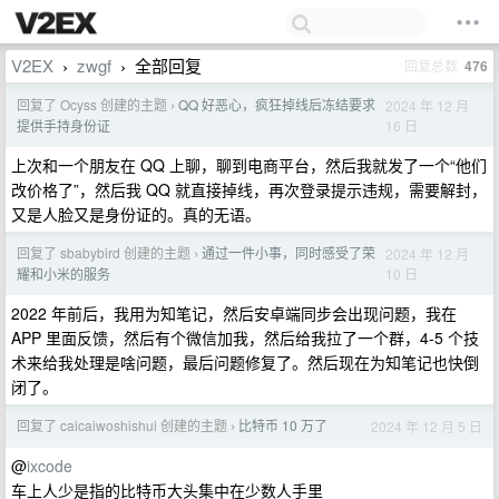
V2EX
zwgf
全部回复
回复总数
476
›
›
回复了 Ocyss 创建的主题
QQ 好恶心，疯狂掉线后冻结要求
2024 年 12 月
›
16 日
提供手持身份证
上次和一个朋友在 QQ 上聊，聊到电商平台，然后我就发了一个“他们
改价格了”，然后我 QQ 就直接掉线，再次登录提示违规，需要解封，
又是人脸又是身份证的。真的无语。
回复了 sbabybird 创建的主题
通过一件小事，同时感受了荣
2024 年 12 月
›
10 日
耀和小米的服务
2022 年前后，我用为知笔记，然后安卓端同步会出现问题，我在
APP 里面反馈，然后有个微信加我，然后给我拉了一个群，4-5 个技
术来给我处理是啥问题，最后问题修复了。然后现在为知笔记也快倒
闭了。
回复了 caicaiwoshishui 创建的主题
比特币 10 万了
2024 年 12 月 5 日
›
@
ixcode
车上人少是指的比特币大头集中在少数人手里