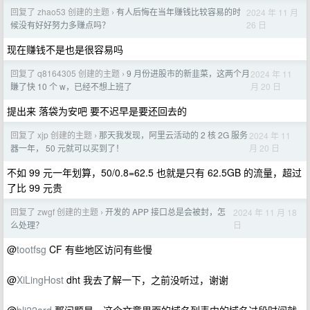
回复了 zhao53 创建的主题
有人后悔在当年赚钱比较容易的时
2024 年 11 月
›
26 日
候没有好好努力多赚点吗？
现在赚钱不是也是很容易吗
回复了 q8164305 创建的主题
9 月份进股市的新韭菜，这两个月
2024 年 11
›
月 20 日
賺了快 10 个 w，已经不想上班了
提出来 落袋为安吧 要不迟早是要还回去的
回复了 xjp 创建的主题
那天我发现，阿里云活动的 2 核 2G 服务
2024 年 11
›
月 20 日
器一年， 50 元就可以买到了！
不如 99 元一年划算，50/0.8=62.5 也就是只有 62.5GB 的流量，超过
了比 99 元贵
回复了 zwgf 创建的主题
开发的 APP 接口总是会被封，怎
2024 年 11 月 18
›
日
么处理？
@
tootfsg
CF 有些地区访问有些慢
@
XiLingHost
dht 我去了解一下，之前没听过，谢谢