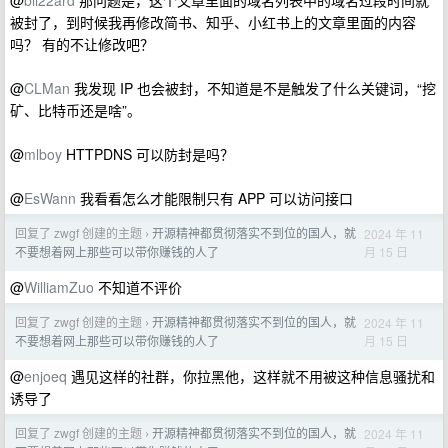
@
bli22ard
那问题是，这个文章里面的域名列表中的域名过段时间就
被封了，到时候我再修改简书、知乎、小红书上的文章里面的内容
吗？ 有的不让修改吧？
@
CLMan
我发现 IP 也会被封，不知道是不是触发了什么关键词，“挖
矿、比特币还是啥”。
@
mlboy
HTTPDNS 可以防封是吗？
@
EsWann
我看看怎么才能限制只有 APP 可以访问接口
回复了 zwgf 创建的主题
开源精神都贯彻落实不到位的国人，就
2024 年 11
›
月 15 日
不要想着网上那些可以带你赚钱的人了
@
WilliamZuo
不知道不评价
回复了 zwgf 创建的主题
开源精神都贯彻落实不到位的国人，就
2024 年 11
›
月 15 日
不要想着网上那些可以带你赚钱的人了
@
enjoeq
遇见这样的社群，你拉黑他，这样就不用被这种信息骚扰和
诱导了
回复了 zwgf 创建的主题
开源精神都贯彻落实不到位的国人，就
2024 年 11
›