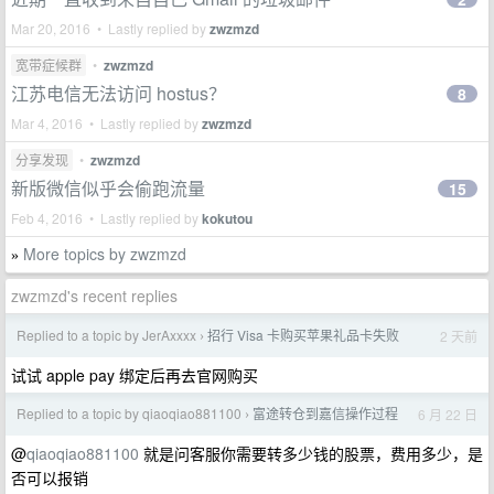
Mar 20, 2016 • Lastly replied by
zwzmzd
宽带症候群
•
zwzmzd
江苏电信无法访问 hostus？
8
Mar 4, 2016 • Lastly replied by
zwzmzd
分享发现
•
zwzmzd
新版微信似乎会偷跑流量
15
Feb 4, 2016 • Lastly replied by
kokutou
More topics by zwzmzd
»
zwzmzd's recent replies
Replied to a topic by JerAxxxx
招行 Visa 卡购买苹果礼品卡失败
2 天前
›
试试 apple pay 绑定后再去官网购买
Replied to a topic by qiaoqiao881100
富途转仓到嘉信操作过程
6 月 22 日
›
@
qiaoqiao881100
就是问客服你需要转多少钱的股票，费用多少，是
否可以报销