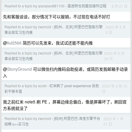
Replied to a topic by qiaoqiao881100
富途转仓到嘉信操作过程
6 月 21 日
›
先和客服谈谈，部分情况下可以报销，不过现在电话不好打
Replied to a topic by zwzmzd
[杭州、北京] 阿里巴巴智能引擎
2023 年 4 月
›
2 日
事业部实习生内推
@
liul2566
简历可以先发来，我试试还能不能内推
Replied to a topic by zwzmzd
[杭州、北京] 阿里巴巴智能引擎
2023 年 3 月
›
24 日
事业部实习生内推
@
StonyGround
可以微信扫内推码自助投递，或简历发我邮箱手动录
入
Replied to a topic by azuki
红米刷了 pixel experience 后色
2023 年 3 月 13
›
日
彩不够丰富
我之前红米 note5 刷 PE ，屏幕边缘总偏白，像是屏幕坏了，刷回官
方系统就没了
Replied to a topic by zwzmzd
[杭州] 阿里巴巴-淘宝引擎平台
2023 年 1 月
›
21 日
招聘 c++实习生