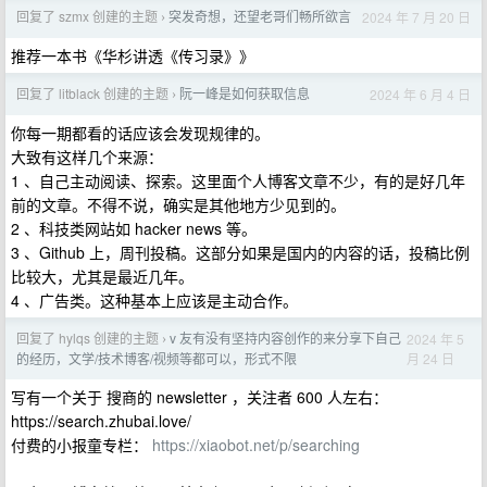
回复了 szmx 创建的主题
突发奇想，还望老哥们畅所欲言
2024 年 7 月 20 日
›
推荐一本书《华杉讲透《传习录》》
回复了 litblack 创建的主题
阮一峰是如何获取信息
2024 年 6 月 4 日
›
你每一期都看的话应该会发现规律的。
大致有这样几个来源：
1 、自己主动阅读、探索。这里面个人博客文章不少，有的是好几年
前的文章。不得不说，确实是其他地方少见到的。
2 、科技类网站如 hacker news 等。
3 、Github 上，周刊投稿。这部分如果是国内的内容的话，投稿比例
比较大，尤其是最近几年。
4 、广告类。这种基本上应该是主动合作。
回复了 hylqs 创建的主题
v 友有没有坚持内容创作的来分享下自己
2024 年 5
›
月 24 日
的经历，文学/技术博客/视频等都可以，形式不限
写有一个关于 搜商的 newsletter ，关注者 600 人左右：
https://search.zhubai.love/
付费的小报童专栏：
https://xiaobot.net/p/searching