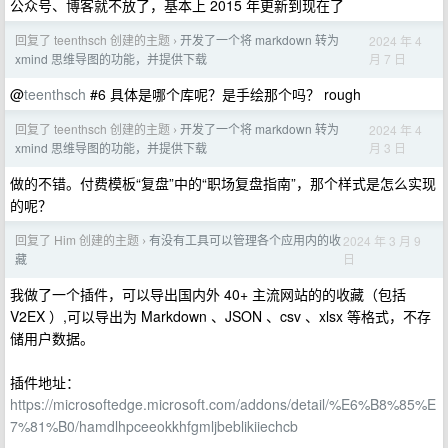
公众号、博客就不放了，基本上 2015 年更新到现在了
回复了 teenthsch 创建的主题
开发了一个将 markdown 转为
2024 年 4
›
月 7 日
xmind 思维导图的功能，并提供下载
@
teenthsch
#6 具体是哪个库呢？是手绘那个吗？ rough
回复了 teenthsch 创建的主题
开发了一个将 markdown 转为
2024 年 4
›
月 3 日
xmind 思维导图的功能，并提供下载
做的不错。付费模板“复盘”中的“职场复盘指南”，那个样式是怎么实现
的呢？
回复了 Him 创建的主题
有没有工具可以管理各个应用内的收
2024 年 3 月 9
›
日
藏
我做了一个插件，可以导出国内外 40+ 主流网站的的收藏（包括
V2EX ）,可以导出为 Markdown 、JSON 、csv 、xlsx 等格式，不存
储用户数据。
插件地址：
https://microsoftedge.microsoft.com/addons/detail/%E6%B8%85%E
7%81%B0/hamdlhpceeokkhfgmljbeblikiiechcb