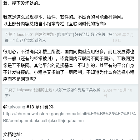
着，搜下没坏处的。
我就是这么发现脚本、插件、软件的。不然真的可能会村通网。
以上部分内容总结自小报童专栏《互联网时代的搜商》
回复了 leeethe01 创建的主题
[应用推广] 好有链接 数字名片 | 把
2025 年 7 月
›
19 日
每一个自己介绍给对的人
很用心，不过确实如楼上所说，国内同类型应用很多，而且发展得也
很一般（还有的经常被封），毕竟国内互联网不同于国外。互联网更
像是互不联网。其他平台的链接基本上不让加的，甚至有的平台自身
不让发链接的。小程序又多加了一层限制，不知道为什么会选择小程
序而不是网页呢？
回复了 kaiyoung 创建的主题
大家一般怎么处理工具收藏
2024 年 12 月 10
›
日
夹？
@
kaiyoung
#13 是付费的，
https://chromewebstore.google.com/detail/%E6%B8%85%E7%81%
B0/bembpmmbnkdcaibjckcdilhjngabalmn
文档地址：