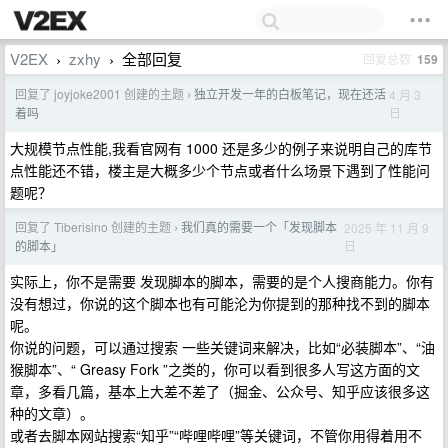
V2EX
zxhy
全部回复
回复总数
159
›
›
回复了 joyjoke2001 创建的主题
独立开发一年的白板笔记，现在还活
4 月 3
›
日
着吗
大规模节点性能,我看官网有 1000 还是多少的例子来说明自己的库节
点性能还不错，楼主是大概多少个节点或者什么场景下遇到了性能问
题呢？
回复了 Tiberisino 创建的主题
我们真的需要一个「发现脚本
2025 年 11 月 9
›
日
的脚本」
实际上，你不是需要 发现脚本的脚本，需要的是个人搜商能力。你有
没有想过，你说的这个脚本也有可能沦为你提到的那种找不到的脚本
呢。
你说的问题，可以通过搜索 一些关键词来解决，比如“必装脚本”、“油
猴脚本”、“ Greasy Fork ”之类的，你可以看到很多人写这方面的文
章，多看几篇，基本上大差不差了（掘金、公众号、知乎应该很多这
种的文章）。
或者去脚本网站搜索“知乎”“哔哩哔哩”等关键词，不管你用得着用不