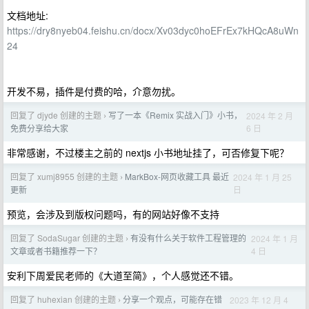
文档地址:
https://dry8nyeb04.feishu.cn/docx/Xv03dyc0hoEFrEx7kHQcA8uWn
24
开发不易，插件是付费的哈，介意勿扰。
回复了 djyde 创建的主题
写了一本《Remix 实战入门》小书，
2024 年 2 月
›
6 日
免费分享给大家
非常感谢，不过楼主之前的 nextjs 小书地址挂了，可否修复下呢？
回复了 xumj8955 创建的主题
MarkBox-网页收藏工具 最近
2024 年 1 月 25
›
日
更新
预览，会涉及到版权问题吗，有的网站好像不支持
回复了 SodaSugar 创建的主题
有没有什么关于软件工程管理的
2024 年 1 月
›
4 日
文章或者书籍推荐一下？
安利下周爱民老师的《大道至简》，个人感觉还不错。
回复了 huhexian 创建的主题
分享一个观点，可能存在错
2023 年 12 月 4
›