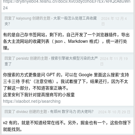
https://dry8nyeb04.feishu.cn/docx/Xv03dyc0hoEFrEx7kHQcA8uWn
24
回复了 kaiyoung 创建的主题
大家一般怎么处理工具收藏
2024 年 12 月 4
›
日
夹？
有的是自己存书签网站，剩下的，自己开发了一个浏览器插件，导出
各大主流网站的收藏列表（ json 、Markdown 格式），统一进行处
理。
回复了 persistz 创建的主题
搜索引擎被大模型污染的太严
2024 年 11 月 19
›
日
重了
你搜索的方式更像是问 GPT 的，可以在 Google 里面这么搜索“支持
三卡三待 手机”（注意空格）。我试着搜了下，结果还行，因为不太
了解这一部分，不知道答案正确不。
这里安利下我针对提高搜商写的小报童
https://xiaobot.net/p/searching
回复了 dividez 创建的主题
有郑州 数字马力 的大佬吗？
2024 年 10 月 29 日
›
v2 有的，就是不知道经常在线不。另外，掘金也有一个，这些你搜下
就能找到。