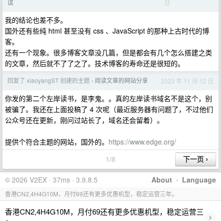
日
误
我的结论也差不多。
国外还有些纯 html 甚至没有 css 、JavaScript 的那种上古时代的博
客。
还有一个现象。很多博客文章没几篇，但是都会有几个怎么搭建之类
的文章，然后就不了了之了。技术博客的寿命还是很短的。
回复了 xiaoyangST 创建的主题
阅读文章的网站分享
2023 年 11 月 12 日
›
你发的第二个左岸读书，是李鬼。。真的左岸读书域名不是这个，别
被骗了。我还在上面投稿了 4 次呢（最近服务器有问题了，不过他们
公众号还在更新，刚问过站长了，域名还会留着）。
提供个符合主题的网站，国外的。
https://www.edge.org/
1/8
© 2026 V2EX · 37ms · 3.9.8.5
About
·
Language
香港CN2,4H4G10M，月付69还有更多优惠机型，稳定运营三年。
香港CN2,4H4G10M，月付69还有更多优惠机型，稳定运营三
›