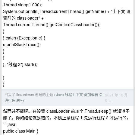
Thread.sleep(1000);
System.out.println(Thread.currentThread().getName() + "上下文 设
置前的 classloader" +
Thread.currentThread().getContextClassLoader());
}
} catch (Exception e) {
e.printStackTrace();
}
}
}, "线程 2").start();
}
}
回复了 linuxsteam 创建的主题
Java 线程上下文 类加载器 会
2021 年 12 月
›
9 日
进行传递吗？
然而并不能啊。在设置 classLoader 前加个 Thead.sleep() 就知道不
能了。你的结论就是错的。本质上是线程 1 先运行线程 2 才运行的。
```java
public class Main {