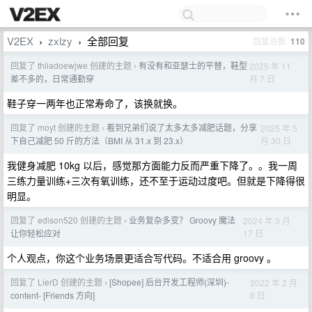
V2EX
zxlzy
全部回复
回复总数
110
›
›
回复了 thiiadoewjwe 创建的主题
有没有和亚瑟士的平替，鞋型
2025 年 11
›
月 7 日
差不多的，日常通勤穿
鞋子穿一两年也正常寿命了，该换就换。
回复了 moyt 创建的主题
看到兄弟们说了太多太多减肥话题，分享
2025 年 5
›
月 30 日
下自己减肥 50 斤的方法（BMI 从 31.x 到 23.x）
我健身减肥 10kg 以后，感觉那方面能力反而严重下降了。。我一周
三练力量训练+三次有氧训练，还不至于运动过度吧。但就是下降得很
明显。
回复了 edison520 创建的主题
业务复杂多变？ Groovy 魔法
2024 年 3 月
›
17 日
让你轻松应对
个人观点，你这个业务场景更适合写代码。不适合用 groovy 。
回复了 LierD 创建的主题
[Shopee] 后台开发工程师(深圳)-
2022 年 2 月
›
8 日
content- [Friends 方向]