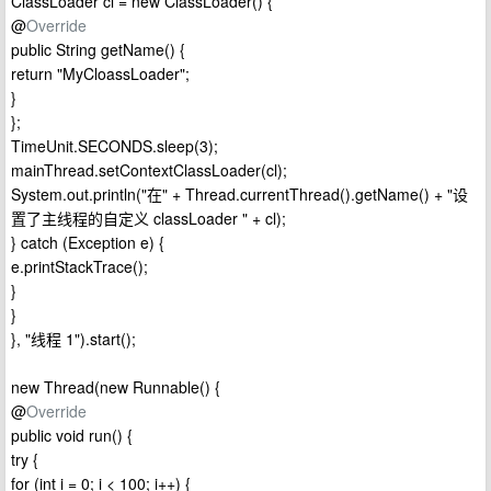
ClassLoader cl = new ClassLoader() {
@
Override
public String getName() {
return "MyCloassLoader";
}
};
TimeUnit.SECONDS.sleep(3);
mainThread.setContextClassLoader(cl);
System.out.println("在" + Thread.currentThread().getName() + "设
置了主线程的自定义 classLoader " + cl);
} catch (Exception e) {
e.printStackTrace();
}
}
}, "线程 1").start();
new Thread(new Runnable() {
@
Override
public void run() {
try {
for (int i = 0; i < 100; i++) {