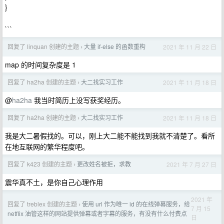
}
```
回复了 linquan 创建的主题
大量 if-else 的函数重构
2021 年 11 月 22 日
›
map 的时间复杂度是 1
回复了 ha2ha 创建的主题
大二找实习工作
2021 年 11 月 18 日
›
@
ha2ha
我当时简历上没写获奖经历。
回复了 ha2ha 创建的主题
大二找实习工作
2021 年 11 月 18 日
›
我是大二暑假找的。可以，刚上大二能不能找到我就不清楚了。看所
在地互联网的繁华程度吧。
回复了 k423 创建的主题
更改姓名被拒，求教
2021 年 7 月 27 日
›
震华真不土，是你自己心理作用
2021 年
回复了 treblex 创建的主题
使用 url 作为唯一 id 的在线弹幕服务，给
›
7 月 15
netflix 油管这样的网站提供弹幕或者字幕的服务，有没有什么付费点
日