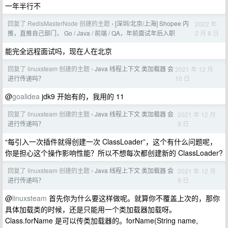
一年半行不
回复了 RedisMasterNode 创建的主题
[深圳/北京/上海] Shopee 内
2022 年
›
2 月 8 日
推，直推自己部门， Go / Java / 前端 / QA，年前面试年后入职
能完全远程面试吗，现在人在北京
回复了 linuxsteam 创建的主题
Java 线程上下文 类加载器 会
2021 年 12 月
›
10 日
进行传递吗？
@
goalidea
jdk9 开始有的，我用的 11
回复了 linuxsteam 创建的主题
Java 线程上下文 类加载器 会
2021 年 12 月
›
9 日
进行传递吗？
“每引入一次插件就得创建一次 ClassLoader”，这个有什么问题呢，
你是担心这个操作影响性能？所以不想每次都创建新的 ClassLoader?
回复了 linuxsteam 创建的主题
Java 线程上下文 类加载器 会
2021 年 12 月
›
9 日
进行传递吗？
@
linuxsteam
首先你为什么要这样做呢。就算你不覆盖上次的，那你
具体加载类的时候，还是只能用一个类加载器加载呀。
Class.forName 是可以传类加载器的。forName(String name,