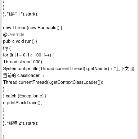
}
}
}, "线程 1").start();
new Thread(new Runnable() {
@
Override
public void run() {
try {
for (int i = 0; i < 100; i++) {
Thread.sleep(1000);
System.out.println(Thread.currentThread().getName() + "上下文 设
置前的 classloader" +
Thread.currentThread().getContextClassLoader());
}
} catch (Exception e) {
e.printStackTrace();
}
}
}, "线程 2").start();
}