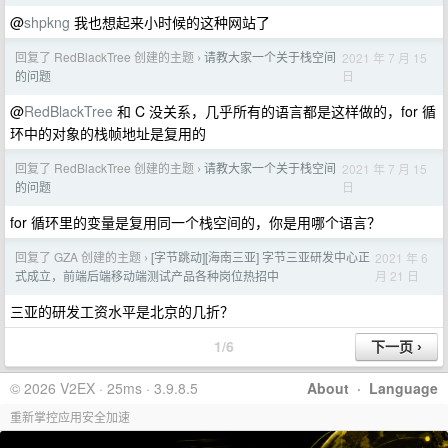
@
shpkng
我也想起来小时候的这种网站了
回复了 RedBlackTree 创建的主题
请教大家一个关于栈空间
2021 年 7 月 15
›
日
的问题
@
RedBlackTree
和 C 没关系，几乎所有的语言都是这样做的，for 循
环中的对象的栈帧地址是复用的
回复了 RedBlackTree 创建的主题
请教大家一个关于栈空间
2021 年 7 月 15
›
日
的问题
for 循环里的变量是复用同一个栈空间的，你是用哪个语言？
回复了 GZA 创建的主题
[字节跳动][海南三亚] 字节三亚研发中心正
2021 年 6
›
月 21 日
式成立，前端后端移动端测试产品各种岗位热招中
三亚的研发工资水平是北京的几折？
1/6
© 2026 V2EX · 25ms · 3.9.8.5
About
·
Language
重新掌控应用安全加速