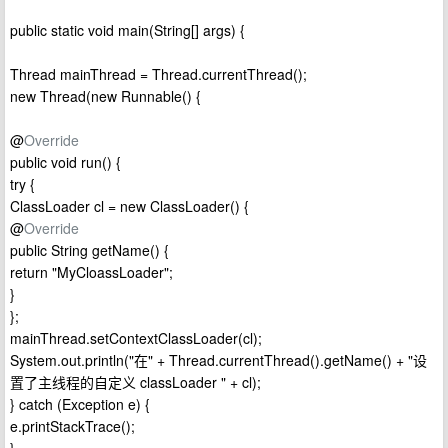
public static void main(String[] args) {
Thread mainThread = Thread.currentThread();
new Thread(new Runnable() {
@
Override
public void run() {
try {
ClassLoader cl = new ClassLoader() {
@
Override
public String getName() {
return "MyCloassLoader";
}
};
mainThread.setContextClassLoader(cl);
System.out.println("在" + Thread.currentThread().getName() + "设
置了主线程的自定义 classLoader " + cl);
} catch (Exception e) {
e.printStackTrace();