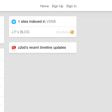
Home
Sign Up
Sign In
1 sites indexed in
VXNA
J.F's BLOG
28 articles
zzbd's recent timeline updates