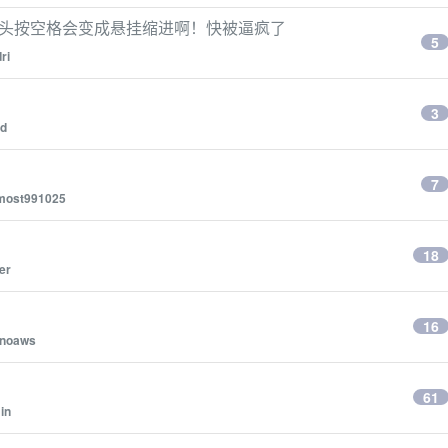
行开头按空格会变成悬挂缩进啊！快被逼疯了
5
ri
3
bd
7
most991025
18
er
16
onoaws
61
min