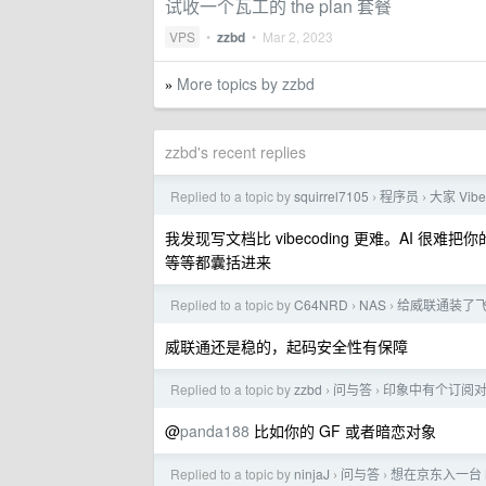
试收一个瓦工的 the plan 套餐
VPS
•
zzbd
•
Mar 2, 2023
More topics by zzbd
»
zzbd's recent replies
Replied to a topic by
squirrel7105
程序员
大家 Vi
›
›
我发现写文档比 vibecoding 更难。AI
等等都囊括进来
Replied to a topic by
C64NRD
NAS
给威联通装了飞
›
›
威联通还是稳的，起码安全性有保障
Replied to a topic by
zzbd
问与答
印象中有个订阅对
›
›
@
panda188
比如你的 GF 或者暗恋对象
Replied to a topic by
ninjaJ
问与答
想在京东入一台 M
›
›