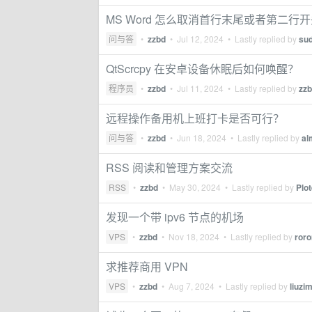
MS Word 怎么取消首行末尾或者第二
问与答
•
zzbd
•
Jul 12, 2024
• Lastly replied by
sud
QtScrcpy 在安卓设备休眠后如何唤醒？
程序员
•
zzbd
•
Jul 11, 2024
• Lastly replied by
zz
远程操作备用机上班打卡是否可行？
问与答
•
zzbd
•
Jun 18, 2024
• Lastly replied by
al
RSS 阅读和管理方案交流
RSS
•
zzbd
•
May 30, 2024
• Lastly replied by
Plot
发现一个带 ipv6 节点的机场
VPS
•
zzbd
•
Nov 18, 2024
• Lastly replied by
ror
求推荐商用 VPN
VPS
•
zzbd
•
Aug 7, 2024
• Lastly replied by
liuzi