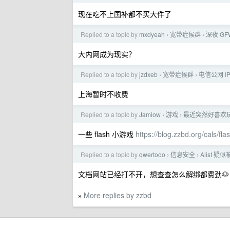
现在吃不上国补都不买大件了
Replied to a topic by
mxdyeah
宽带症候群
深夜 GF
›
›
大内网成为现实？
Replied to a topic by
jzdxeb
宽带症候群
电信公网 I
›
›
上海暂时不收费
Replied to a topic by
Jamiow
游戏
最近突然好喜欢
›
›
一些 flash 小游戏
https://blog.zzbd.org/cals/fla
Replied to a topic by
qwertooo
信息安全
Alist 
›
›
文档网站已经打不开，想查查怎么解绑都费劲🐶
More replies by zzbd
»