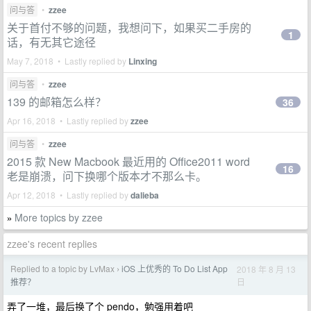
问与答
•
zzee
关于首付不够的问题，我想问下，如果买二手房的
1
话，有无其它途径
May 7, 2018 • Lastly replied by
Linxing
问与答
•
zzee
139 的邮箱怎么样？
36
Apr 16, 2018 • Lastly replied by
zzee
问与答
•
zzee
2015 款 New Macbook 最近用的 Office2011 word
16
老是崩溃，问下换哪个版本才不那么卡。
Apr 12, 2018 • Lastly replied by
dalieba
More topics by zzee
»
zzee's recent replies
Replied to a topic by LvMax
iOS 上优秀的 To Do List App
2018 年 8 月 13
›
日
推荐？
弄了一堆，最后换了个 pendo，勉强用着吧