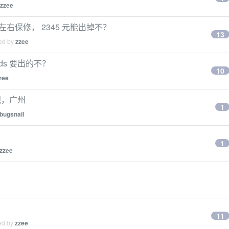
zzee
 个月左右保修， 2345 元能出掉不？
13
ied by
zzee
ods 要出的不？
10
zee
视，广州
1
bugsnail
1
zzee
11
ied by
zzee