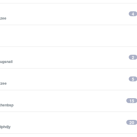
4
zzee
2
ugsnail
5
zzee
15
thenbsp
20
dphdjy