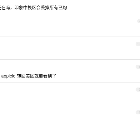
 还在吗，印象中换区会丢掉所有已购
1
1
ppleid 转回美区就能看到了
1
1