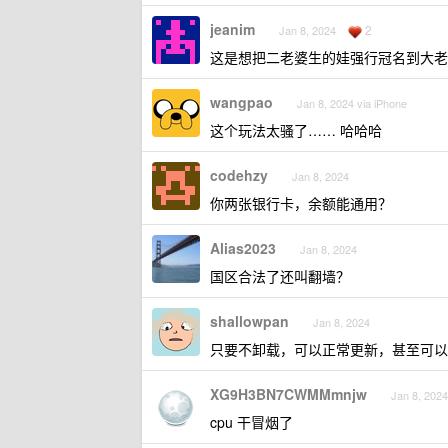
jeanim
2
Jan 8, 2024
这是想把二老婆生的娃强行冠名到大老
wangpao
Jan 8, 2024 via iPhone
这个玩法太骚了…… 哈哈哈
codehzy
Jan 8, 2024
你两张银行卡，余额能通用？
Alias2023
Jan 8, 2024
国区合法了还叫翻墙？
shallowpan
Jan 8, 2024
只要不卸载，可以正常更新，甚至可以
XG9H3BN7CWMMmnjw
Jan 8, 2024
cpu 干冒烟了