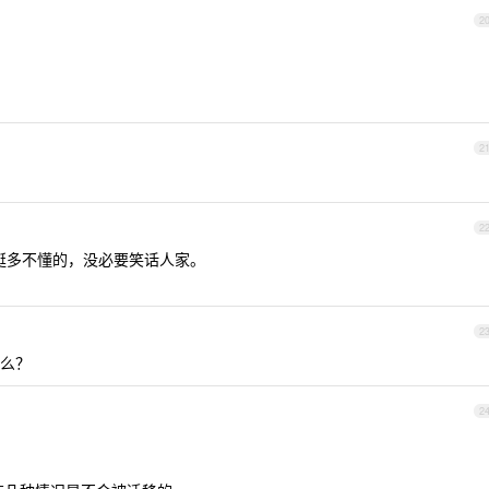
2
2
2
实挺多不懂的，没必要笑话人家。
2
么？
2