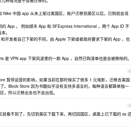
问题，有几种情况是不会被迁移的。
例如 Nike 中国 app 从未上架过美国区，账户迁移到美区以后，已购就会消
p 。 例如顺丰 App 和 SFExpress International ，两个 App ID 不
版本。
下架的。 和开发者自己下架的不同，由 Apple 下架或者政府要求下架的 App ，也
ets 是 VPN app 下架风波里的一款 App ，自然已购清单也是会被移除的
2
Movies Store 暂停运营的影响，如果当初在那时候买了很多 1 元电影，迁移去美国
iBook Store 因为书籍似乎没有支持多语言的，每种语言都算单独一
区，所以迁移出去也不会出现。
2
国区就看不到了，先切到美区下载下来，再切回国区，桌面上已下载的 ss 