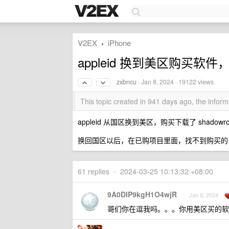
V2EX
iPhone
›
appleid 换到美区购买
zxbncu
·
Jan 8, 2024
· 19122 views
This topic created in 941 days ago, the info
appleid 从国区换到美区，购买下载了 shado
换回国区以后，在已购项目里面，找不到购买的 sha
61 replies
•
2024-03-25 10:13:32 +08:00
9A0DIP9kgH1O4wjR
Jan 8, 2024
哥们你在逗我吗。。。你用美区买的软