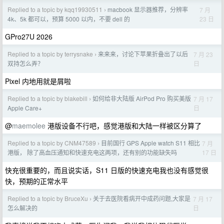
Replied to a topic by kqq19930511
macbook 显示器推荐，分辨率
7 月
›
23 日
4k、5k 都可以，预算 5000 以内，不要 dell 的
GPro27U 2026
Replied to a topic by terrysnake
来来来，讨论下苹果折叠出了以后
7 月 23
›
日
双持怎么弄？
Pixel 内地用就是屑啦
Replied to a topic by blakebill
如何给非大陆版 AirPod Pro 购买美版
7 月 17
›
日
Apple Care+
@
maemolee
港版设备不行吧，感觉港版和大陆一样被区分算了
Replied to a topic by CNM47589
目前国行 GPS Apple watch S11 相比
7 月
›
17 日
港版， 除了高血压通知和快速充电这两项，还有别的功能缺失吗
快充很重要的，而且说实话，S11 日版的快速充电我也没有感觉很
快，预期的正常水平
Replied to a topic by BruceXu
关于去医院看病开中成药问题,大家是
7 月 17
›
日
怎么解决的