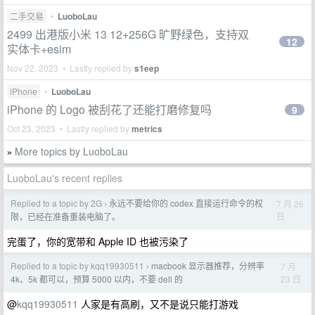
二手交易
•
LuoboLau
2499 出港版小米 13 12+256G 旷野绿色，支持双
12
实体卡+esim
Nov 22, 2023 • Lastly replied by
s1eep
iPhone
•
LuoboLau
iPhone 的 Logo 被刮花了还能打磨修复吗
9
Oct 23, 2023 • Lastly replied by
metrics
More topics by LuoboLau
»
LuoboLau's recent replies
Replied to a topic by 2G
永远不要给你的 codex 直接运行命令的权
7 月 26
›
日
限，已经在准备重装电脑了。
完蛋了，你的宽带和 Apple ID 也被污染了
Replied to a topic by kqq19930511
macbook 显示器推荐，分辨率
7 月
›
23 日
4k、5k 都可以，预算 5000 以内，不要 dell 的
@
kqq19930511
人家是有高刷，又不是说只能打游戏