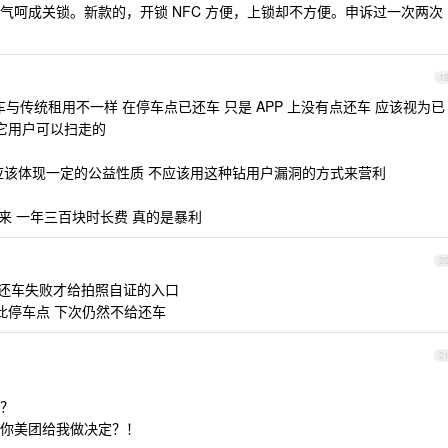
气呵成关锁。新款的，开锁 NFC 方便，上锁却不方便。申诉过一次两次
1
与传统租用不一样 在停车点已还车 只是 APP 上没有点还车 应该视为已
其它用户可以扫走的
应该体现一定的公益性质 不应该用这种钻用户漏洞的方式来营利
下来 一年三百块时长费 真的是暴利
2
还车失败才给拍照自证的入口
新此停车点 下次仍然不给还车
2
？
你美团给我做决定？！