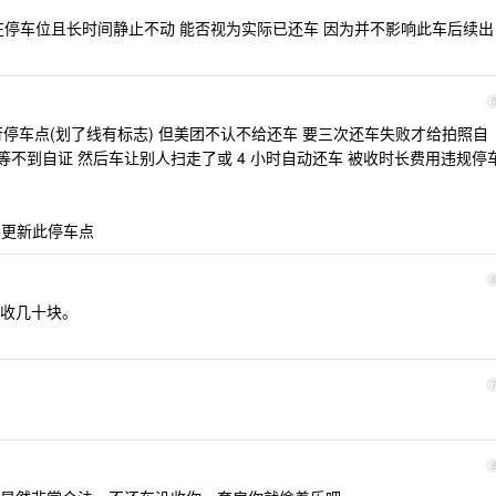
在停车位且长时间静止不动 能否视为实际已还车 因为并不影响此车后续出
停车点(划了线有标志) 但美团不认不给还车 要三次还车失败才给拍照自
间等不到自证 然后车让别人扫走了或 4 小时自动还车 被收时长费用违规停
也不更新此停车点
收几十块。