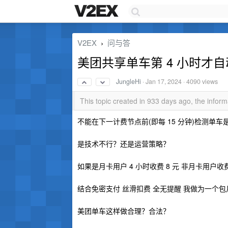
V2EX
问与答
›
美团共享单车第 4 小时才
JungleHi
·
Jan 17, 2024
· 4090 views
This topic created in 933 days ago, the info
不能在下一计费节点前(即每 15 分钟)检测单
是技术不行？还是运营策略？
如果是月卡用户 4 小时收费 8 元 非月卡用户收费 
结合免密支付 丝滑扣费 全无提醒 我做为一个包月
美团单车这样做合理？合法？