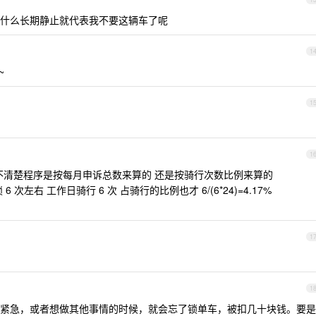
什么长期静止就代表我不要这辆车了呢
1
~
1
1
不清楚程序是按每月申诉总数来算的 还是按骑行次数比例来算的
左右 工作日骑行 6 次 占骑行的比例也才 6/(6*24)=4.17%
1
1
紧急，或者想做其他事情的时候，就会忘了锁单车，被扣几十块钱。要是