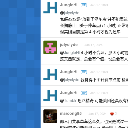
JungleHi
Jan 17, 2024
OP
@
julyclyde
‘如果仅仅是“放到了停车点”并不能表
长期静止且处于停车点(>1 小时) 
但美团当前是第 4 小时才视为还车
julyclyde
Jan 17, 2024
@
JungleHi
4 小时不合理，那 3 小时
这东西就是：总会有个值，也总会有人
JungleHi
Jan 17, 2024
OP
@
julyclyde
我觉得下个计费节点前 检测
JungleHi
Jan 17, 2024
OP
@
Tumblr
思路精奇 可能美团还真没有
marcong95
2
Jan 17, 2024
鄙人用共享单车这么久，也只是试过一
时候应该也能看到 app 界面顺手点一