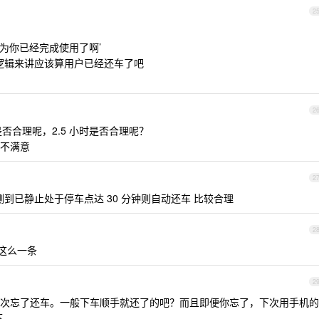
2
达为你已经完成使用了啊’
正常逻辑来讲应该算用户已经还车了吧
2
是否合理呢，2.5 小时是否合理呢？
不满意
2
到已静止处于停车点达 30 分钟则自动还车 比较合理
2
这么一条
2
次忘了还车。一般下车顺手就还了的吧？而且即便你忘了，下次用手机的
下。