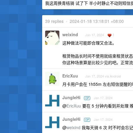
我这周换青桔骑 试了下 半小时静止不动则短信提醒
39 replies
•
2024-01-18 13:18:01 +08:00
weixind
1
Jan 17, 2024
这种做法可能即合理又合法。
租赁物品长时间不使用就结束租赁状态
你这种场景算是比较少见的吧。正常流
EricXuu
Jan 17, 2024 via Android
月卡用户会在 1h55m 左右短信提醒
JungleHi
Jan 17, 2024
OP
@
EricXuu
要在 5 分钟内看到并处理
JungleHi
Jan 17, 2024
OP
@
weixind
我每天骑 6 次 时不时会忘