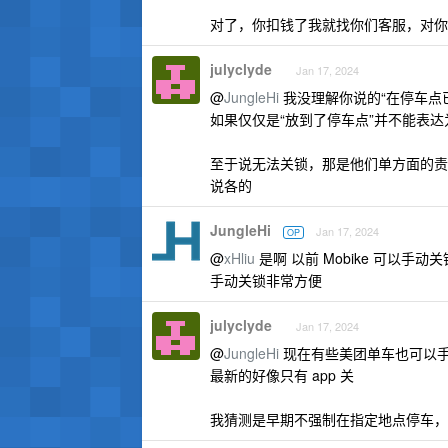
对了，你扣钱了我就找你们客服，对你
julyclyde
Jan 17, 2024
@
JungleHi
我没理解你说的“在停车点
如果仅仅是“放到了停车点”并不能表
至于说无法关锁，那是他们单方面的责
说各的
JungleHi
Jan 17, 2024
OP
@
xHliu
是啊 以前 Mobike 可以手动关
手动关锁非常方便
julyclyde
Jan 17, 2024
@
JungleHi
现在有些美团单车也可以
最新的好像只有 app 关
我猜测是早期不强制在指定地点停车，