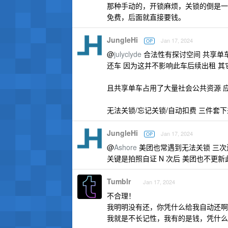
那种手动的，开锁麻烦，关锁的倒是一
免费，后面就直接要钱。
JungleHi
Jan 17, 2024
OP
@
julyclyde
合法性有探讨空间 共享单车
还车 因为这并不影响此车后续出租 
且共享单车占用了大量社会公共资源 
无法关锁/忘记关锁/自动扣费 三件套
JungleHi
Jan 17, 2024
OP
@
Ashore
美团也常遇到无法关锁 三次
关键是拍照自证 N 次后 美团也不更
Tumblr
Jan 17, 2024
不合理！
我明明没有还，你凭什么给我自动还啊
我就是不长记性，我有的是钱，凭什么