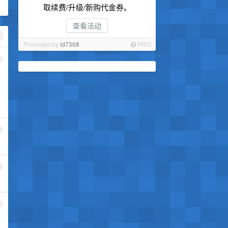
取续费/升级/新购代金券。
查看活动
Promoted by
id7368
PRO
1
2
3
4