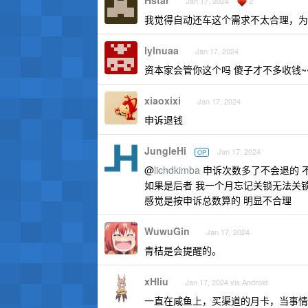
Hstar
2
Jan 17, 2024
我觉得自动还车这个需求不太合理，为
lylnuaa
Jan 17, 2024
资本家会管你这个吗 傻子才不多收钱~
xiaoxixi
Jan 17, 2024
申诉退钱
JungleHi
Jan 17, 2024
OP
@
lichdkimba
申诉次数多了不会退的 
如果是后者 我一个月忘记关锁无法关锁 6 次
感觉是按申诉总数算的 明显不合理
WuwuGin
Jan 17, 2024
青桔是会提醒的。
xHliu
Jan 17, 2024 via Android
一直在咸鱼上，买渠道的月卡，当事情