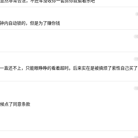
显然非常合法，不还车没收你一套房你就偷着乐吧
5 分钟内自动锁的，但是为了赚你钱
1
1
一直还不上，只能眼睁睁的看着超时。后来实在是被搞烦了索性自己买了
1
候点了同意条款
1