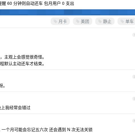
 60 分钟则自动还车 包月用户 0 支出
月卡
美团
静止
单车
，主观上会感觉很奇怪。
程默认主动还车才结束。
的呀。
 晚上我经常会错过
记 一个月可能会忘记五六次 还会遇到 N 次无法关锁