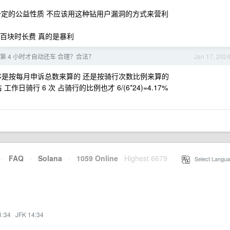
一定的公益性质 不应该用这种钻用户漏洞的方式来营利
三百块时长费 真的是暴利
第 4 小时才自动还车 合理？合法？
Jan 17, 202
序是按每月申诉总数来算的 还是按骑行次数比例来算的
日骑行 6 次 占骑行的比例也才 6/(6*24)=4.17%
·
FAQ
·
Solana
·
1059 Online
Highest 6679
·
Select Langua
1:34
·
JFK 14:34