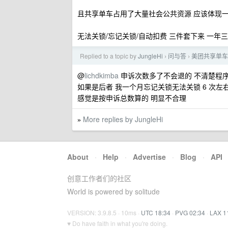
且共享单车占用了大量社会公共资源 应该体现
无法关锁/忘记关锁/自动扣费 三件套下来 一年
Replied to a topic by
JungleHi
问与答
美团共享单车
›
›
@
lichdkimba
申诉次数多了不会退的 不清楚程
如果是后者 我一个月忘记关锁无法关锁 6 次左右 工作
感觉是按申诉总数算的 明显不合理
More replies by JungleHi
»
About
·
Help
·
Advertise
·
Blog
·
API
创意工作者们的社区
World is powered by solitude
VERSION: 3.9.8.5 · 10ms ·
UTC 18:34
·
PVG 02:34
·
LAX 1
♥ Do have faith in what you're doing.