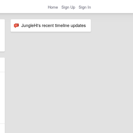
Home
Sign Up
Sign In
JungleHi's recent timeline updates