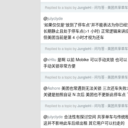
Replied to a topic by
JungleHi
问与答
美团共享单车
›
›
@
julyclyde
‘如果仅仅是“放到了停车点”并不能表达为你已经
长期静止且处于停车点(>1 小时) 正常逻辑来
但美团当前是第 4 小时才视为还车
Replied to a topic by
JungleHi
问与答
美团共享单车
›
›
@
xHliu
是啊 以前 Mobike 可以手动关锁 也可以
手动关锁非常方便
Replied to a topic by
JungleHi
问与答
美团共享单车
›
›
@
Ashore
美团也常遇到无法关锁 三次还车失败
关键是拍照自证 N 次后 美团也不更新此停车点
Replied to a topic by
JungleHi
问与答
美团共享单车
›
›
@
julyclyde
合法性有探讨空间 共享单车与传统租用
这并不影响此车后续出租 其它用户可以扫走的