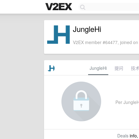
JungleHi
V2EX member #64477, joined on 
JungleHi
提问
技
Per JungleHi
Deals
info,