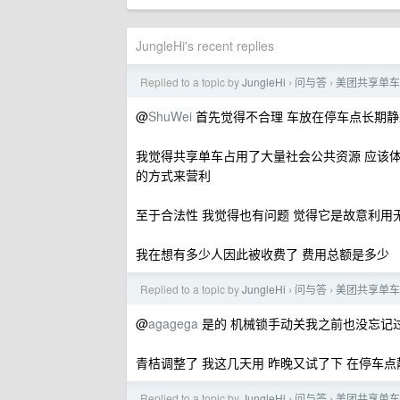
JungleHi's recent replies
Replied to a topic by
JungleHi
问与答
美团共享单车
›
›
@
ShuWei
首先觉得不合理 车放在停车点长期静
我觉得共享单车占用了大量社会公共资源 应该体
的方式来营利
至于合法性 我觉得也有问题 觉得它是故意利用
我在想有多少人因此被收费了 费用总额是多少
Replied to a topic by
JungleHi
问与答
美团共享单车
›
›
@
agagega
是的 机械锁手动关我之前也没忘记过
青桔调整了 我这几天用 昨晚又试了下 在停车点
Replied to a topic by
JungleHi
问与答
美团共享单车
›
›