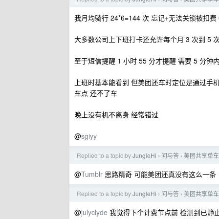
我月均骑行 24*6=144 次 忘记+无法关锁被扣费 
大多数公司上下班打卡还允许每个月 3 次到 5 次忘记
至于短信提醒 1 小时 55 分才提醒 需要 5 分
上班时基本能看到 但美团还车时定位是通过手机 
车点 还不了车
晚上没有机不离身 经常错过
@
sgiyy
Replied to a topic by
JungleHi
问与答
美团共享单车
›
›
@
Tumblr
思路精奇 可能美团还真没有这么一条
Replied to a topic by
JungleHi
问与答
美团共享单车
›
›
@
julyclyde
我觉得下个计费节点前 检测到已静止