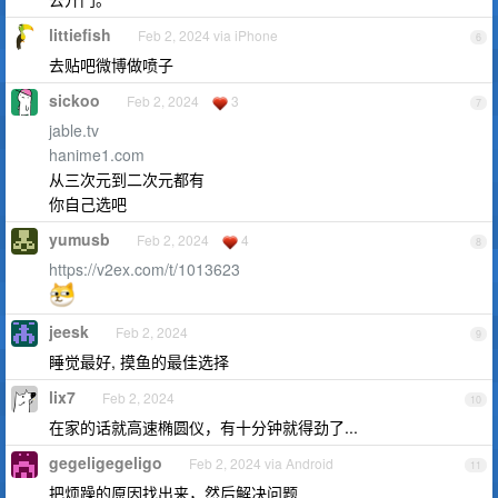
littiefish
Feb 2, 2024 via iPhone
6
去贴吧微博做喷子
sickoo
Feb 2, 2024
3
7
jable.tv
hanime1.com
从三次元到二次元都有
你自己选吧
yumusb
Feb 2, 2024
4
8
https://v2ex.com/t/1013623
jeesk
Feb 2, 2024
9
睡觉最好, 摸鱼的最佳选择
lix7
Feb 2, 2024
10
在家的话就高速椭圆仪，有十分钟就得劲了...
gegeligegeligo
Feb 2, 2024 via Android
11
把烦躁的原因找出来，然后解决问题