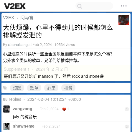
V2EX
问与答
›
大伙烦躁，心里不得劲儿的时候都怎么
排解或发泄的
By
xiaoneizang
at Feb 2, 2024 · 10534 views
心里烦躁的时候听一些重金属乐反而能平静下来是怎么个事？
另外求个类似的歌单，兄弟们给推荐推荐。
Supplement 1 · 2024 年 2 月 2 日
哥们最近又开始听 manson 了，然后 rock and stone😁
烦躁
歌单
心里
排解
88 replies
•
2024-02-04 10:12:24 +08:00
zangzang
Feb 2, 2024
1
1
july 的纯音乐
shawn4me
Feb 2, 2024
2