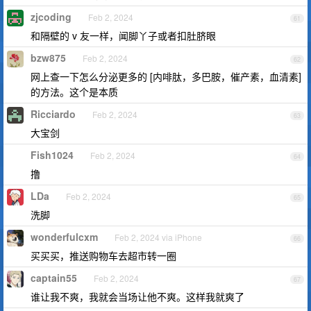
zjcoding
Feb 2, 2024
61
和隔壁的 v 友一样，闻脚丫子或者扣肚脐眼
bzw875
Feb 2, 2024
62
网上查一下怎么分泌更多的 [内啡肽，多巴胺，催产素，血清素]
的方法。这个是本质
Ricciardo
Feb 2, 2024
63
大宝剑
Fish1024
Feb 2, 2024
64
撸
LDa
Feb 2, 2024
65
洗脚
wonderfulcxm
Feb 2, 2024 via iPhone
66
买买买，推送购物车去超市转一圈
captain55
Feb 2, 2024
67
谁让我不爽，我就会当场让他不爽。这样我就爽了