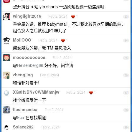
点开抖音 b 站 ytb shorts 一边刷短视频一边焦虑呗
winglight2016
Feb 2, 2024
1
33
重金属的话，推荐 babymetal ，不过我比较喜欢早期的歌曲，
组合换人之后就没那个味儿了
MoliOOO
Feb 2, 2024
1
34
闻女朋友的脚，我 TM 暴风吸入
mooooooooooe
Feb 2, 2024
35
@
Heisenberg66
好不好，问锦涛
zhengjing
Feb 2, 2024
36
和谁都对着干!
XG9H3BN7CWMMmnjw
Feb 2, 2024
1
37
找个嫩模发泄一下
flashmamba
Feb 2, 2024
38
@
Fca
在哪找渠道
Solace202
Feb 2, 2024
39