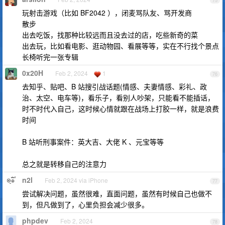
75
玩射击游戏（比如 BF2042 ），闭麦骂队友、骂开发商
散步
出去吃饭，找那种比较远而且没去过的店，吃些新奇的菜
出去玩，比如看电影、逛动物园、看展等等，实在不行找个景点
长椅听完一张专辑
0x20H
Feb 2, 2024
1
76
去知乎、贴吧、B 站搜引战话题(情感、夫妻情感、彩礼、政
治、太空、电车等)，看乐子，看别人吵架，只能看不能插话，
时不时代入自己，这时候心情就跟在战场上打胶一样，就是浪费
时间
B 站听刑事案件：英大吉、大佬 K 、元宝等等
总之就是转移自己的注意力
n2l
Feb 2, 2024 via iPhone
77
尝试解决问题，虽然很难，直面问题，虽然有时候自己也做不
到，但凡做到了，心里负担会减少很多。
phpdev
Feb 2, 2024
78