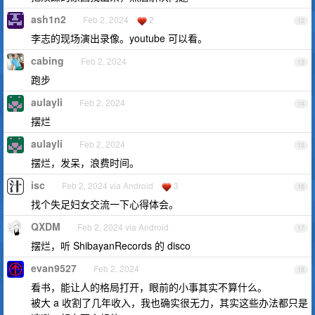
ash1n2
Feb 2, 2024
2
12
李志的现场演出录像。youtube 可以看。
cabing
Feb 2, 2024
13
跑步
aulayli
Feb 2, 2024
14
摆烂
aulayli
Feb 2, 2024
15
摆烂，发呆，浪费时间。
isc
Feb 2, 2024 via Android
3
16
找个失足妇女交流一下心得体会。
QXDM
Feb 2, 2024 via Android
17
摆烂，听 ShibayanRecords 的 disco
evan9527
Feb 2, 2024
18
看书，能让人的格局打开，眼前的小事其实不算什么。
被大 a 收割了几年收入，我也确实很无力，其实这些办法都只是