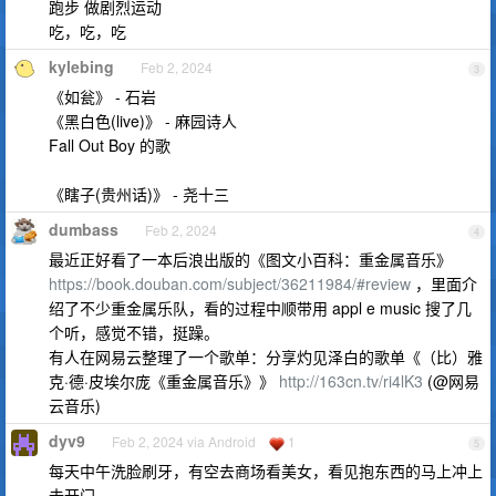
跑步 做剧烈运动
吃，吃，吃
kylebing
Feb 2, 2024
3
《如瓮》 - 石岩
《黑白色(live)》 - 麻园诗人
Fall Out Boy 的歌
《瞎子(贵州话)》 - 尧十三
dumbass
Feb 2, 2024
4
最近正好看了一本后浪出版的《图文小百科：重金属音乐》
https://book.douban.com/subject/36211984/#review
，里面介
绍了不少重金属乐队，看的过程中顺带用 appl e music 搜了几
个听，感觉不错，挺躁。
有人在网易云整理了一个歌单：分享灼见泽白的歌单《（比）雅
克·德·皮埃尔庞《重金属音乐》》
http://163cn.tv/ri4lK3
(@网易
云音乐)
dyv9
Feb 2, 2024 via Android
1
5
每天中午洗脸刷牙，有空去商场看美女，看见抱东西的马上冲上
去开门。