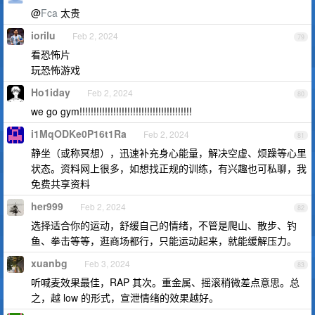
@
Fca
太贵
iorilu
Feb 2, 2024
79
看恐怖片
玩恐怖游戏
Ho1iday
Feb 2, 2024
80
we go gym!!!!!!!!!!!!!!!!!!!!!!!!!!!!!!!!!!!!!!!!
i1MqODKe0P16t1Ra
Feb 2, 2024
81
静坐（或称冥想），迅速补充身心能量，解决空虚、烦躁等心里
状态。资料网上很多，如想找正规的训练，有兴趣也可私聊，我
免费共享资料
her999
Feb 2, 2024
82
选择适合你的运动，舒缓自己的情绪，不管是爬山、散步、钓
鱼、拳击等等，逛商场都行，只能运动起来，就能缓解压力。
xuanbg
Feb 3, 2024
83
听喊麦效果最佳，RAP 其次。重金属、摇滚稍微差点意思。总
之，越 low 的形式，宣泄情绪的效果越好。