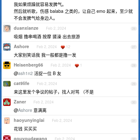
我如果烦躁就容易发脾气。
然后就听歌，伤感 balaba 之类的，让自己 emo 起来，至少就
不会发脾气给身边人。
duanxianze
Feb 2, 2024
26
吸烟 撸串喝酒 按摩 搓澡 出去旅游
Ashore
Feb 2, 2024
12
27
大家别笑话我 我一般都是撸一发
Heisenberg66
Feb 2, 2024
1
28
@
ash1n2
活捉一位 B 友
cat9life
Feb 2, 2024
29
来这里发个争议的帖子，找人对骂 （不是
Zaner
Feb 2, 2024
30
@
Ashore
意满离
haoyunyinglai
Feb 2, 2024
31
花钱 买买买
gouyoudawang
Feb 2, 2024
32