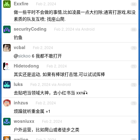
Exxfire
Feb 2, 2024
68
做一些平时不会做的事情,比如凌晨一点大扫除;通宵打游戏,和没
素质的队友互喷; 找座山爬.
securityCoding
Feb 2, 2024 via Android
69
钓鱼
vcbal
Feb 2, 2024
70
@
sickoo
6 我都不敢打开
Hidetodong
Feb 2, 2024
71
其实还是运动, 如果有棒球打击馆,可以试试挥棒
luks
Feb 2, 2024 via Android
72
去贴吧当领域大神，去小红书当 xxn🎣
inhzus
Feb 2, 2024
73
烦躁就听重金属 +1
wosniuxx
Feb 2, 2024
74
户外运营，比如爬山或者徒步之类
arslion
Feb 2, 2024