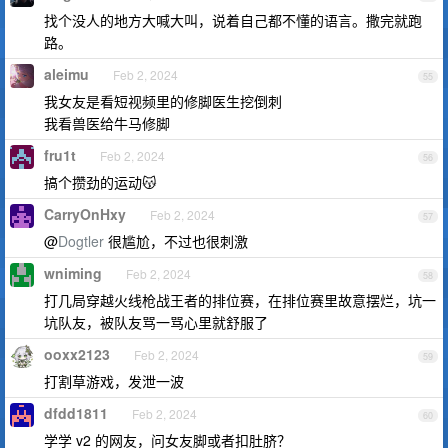
找个没人的地方大喊大叫，说着自己都不懂的语言。撒完就跑
路。
aleimu
Feb 2, 2024
55
我女友是看短视频里的修脚医生挖倒刺
我看兽医给牛马修脚
fru1t
Feb 2, 2024
56
搞个攒劲的运动😽
CarryOnHxy
Feb 2, 2024
57
@
Dogtler
很尴尬，不过也很刺激
wniming
Feb 2, 2024
58
打几局穿越火线枪战王者的排位赛，在排位赛里故意摆烂，坑一
坑队友，被队友骂一骂心里就舒服了
ooxx2123
Feb 2, 2024
59
打割草游戏，发泄一波
dfdd1811
Feb 2, 2024
60
学学 v2 的网友，问女友脚或者扣肚脐？