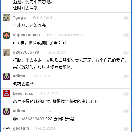
逃避，努力不去想他。
让时间去冲淡。
7gugu
Feb 2, 2024
19
开冲呗，还能咋办
supemaomao
Feb 2, 2024 via Android
20
rua 猫。把脸放猫肚子里面 xi
q2677855779
Feb 2, 2024
21
打胶，出去走走，去吹吹口琴街头卖艺玩玩，有个自己的爱好，
其实挺好的，可以让你忘记烦恼。
adimn
Feb 2, 2024
22
包夜去按摩
kerwincsc
Feb 2, 2024
23
心里不得劲儿的时候, 就得找个攒劲的事儿干干
adimn
Feb 2, 2024
24
@
ma836323493
#22 去网吧开黑
gscsnm
Feb 2, 2024
25