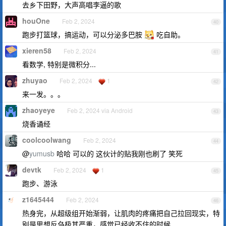
去乡下田野，大声高唱李逼的歌
houOne
Feb 2, 2024
40
跑步打篮球，搞运动，可以分泌多巴胺
吃自助。
xieren58
Feb 2, 2024
41
看数学, 特别是微积分...
zhuyao
Feb 2, 2024
1
42
来一发。。。
zhaoyeye
Feb 2, 2024 via Android
43
烧香诵经
coolcoolwang
Feb 2, 2024
44
@
yumusb
哈哈 可以的 这伙计的贴我刚也刷了 笑死
devtk
Feb 2, 2024
1
45
跑步、游泳
z1645444
Feb 2, 2024
46
热身完，从超级组开始渐弱，让肌肉的疼痛把自己拉回现实，特
别是思想反刍极其严重，感觉已经收不住的时候