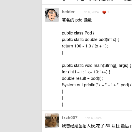
heider
1
Feb 6, 2024
著名的 pdd 函数
public class Pdd {
public static double pdd(int x) {
return 100 - 1.0 / (x + 1);
}
public static void main(String[] args) {
for (int i = 1; i <= 10; i++) {
double result = pdd(i);
System.out.println("x = " + i + ", pdd(x)
}
}
}
txzh007
Feb 6, 2024
我曾经咸鱼招人砍,花了 50 块钱 最后 