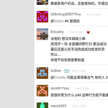
都是新用户的话，还是很快的。毕竟拉
28Sv0ngQfIE7Yloe
Feb 6, 2024
@
IsQian
#4 那我砍
Ericality
2
Feb 6, 2024
没用的 想当年超级小桀
现场开一场 全直播间帮忙扫 都没成功
最后还是公关手动改成成功给发的货
所以....
信他不如信我是秦始皇
IsQian
Feb 6, 2024
OP
@
Ericality
可能这真得看运气 有的人 2
zsc8917zsc
Feb 6, 2024
就很好奇为什么 pdd 这种行为就不
mars2023
Feb 6, 2024