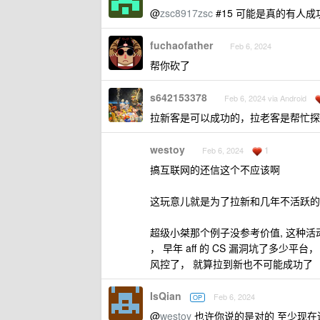
@
zsc8917zsc
#15 可能是真的有人成
fuchaofather
Feb 6, 2024
帮你砍了
s642153378
Feb 6, 2024 via Android
拉新客是可以成功的，拉老客是帮忙探
westoy
1
Feb 6, 2024
搞互联网的还信这个不应该啊
这玩意儿就是为了拉新和几年不活跃的老
超级小桀那个例子没参考价值, 这种活
， 早年 aff 的 CS 漏洞坑了多少
风控了， 就算拉到新也不可能成功了
IsQian
Feb 6, 2024
OP
@
westoy
也许你说的是对的 至少现在还是