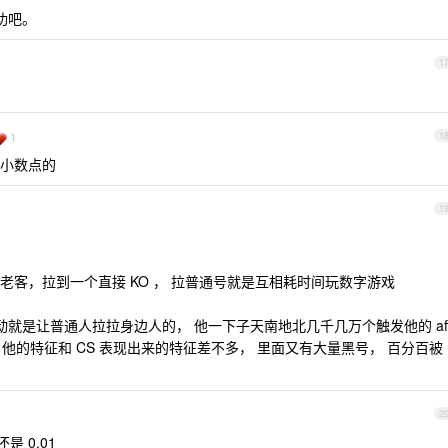
功吧。
1
1
1
小数点的
1
客，拉到一个直接 KO ， 拉普通号就是互相耗时间玩数字游戏
动就是让普通人拉拉身边人的， 他一下子天南地北几千几万个触发他的 af
平台， 他的特征和 CS 表现出来的特征差不多， 里面又有大量黑号， 百分百被
2
 0.01