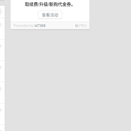
取续费/升级/新购代金券。
查看活动
1
Promoted by
id7368
PRO
2
3
4
5