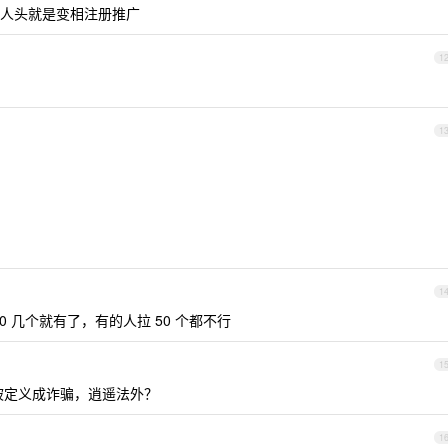
人头就是变相注册推广
1
1
1
0 几个就有了，有的人拉 50 个都不行
1
能被定义成诈骗，逍遥法外？
1