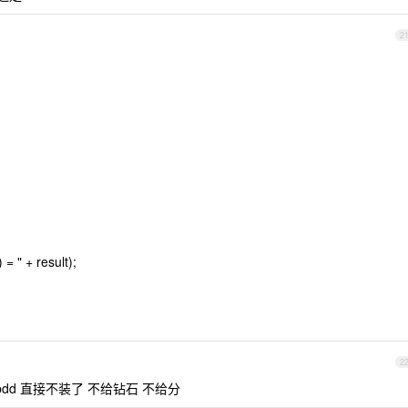
2
 = " + result);
2
pdd 直接不装了 不给钻石 不给分