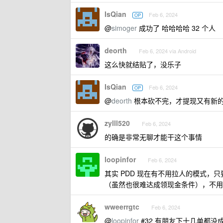
IsQian
Feb 6, 2024
OP
@
simoger
成功了 哈哈哈哈 32 个人
deorth
Feb 6, 2024 via Android
这么快就结贴了，没乐子
IsQian
Feb 6, 2024
OP
@
deorth
根本砍不完，才提现又有新的 
zylll520
Feb 6, 2024
的确是非常无聊才能干这个事情
loopinfor
Feb 6, 2024
其实 PDD 现在有不用拉人的模式
（虽然也很难达成领现金条件），不用
wweerrgtc
Feb 6, 2024
@
loopinfor
#32 有朋友下十几单都没