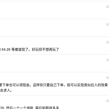
2
2
3
64.26 等着提现了。好玩但不想再玩了
3
3
，只要下单也可以领现金。这样你只要自己下单，就可以实现类似拉人的效果
去求人。
3
成功, 然后一个一个退款, 最后卸载拼多多