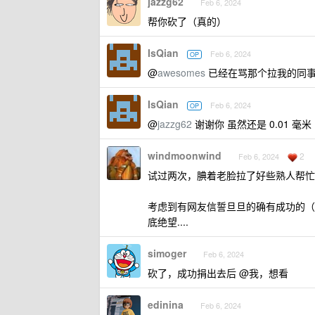
jazzg62
Feb 6, 2024
帮你砍了（真的）
IsQian
Feb 6, 2024
OP
@
awesomes
已经在骂那个拉我的同
IsQian
Feb 6, 2024
OP
@
jazzg62
谢谢你 虽然还是 0.01 毫米
windmoonwind
2
Feb 6, 2024
试过两次，腆着老脸拉了好些熟人帮忙，但
考虑到有网友信誓旦旦的确有成功的（
底绝望....
simoger
Feb 6, 2024
砍了，成功捐出去后 @我，想看
edinina
Feb 6, 2024