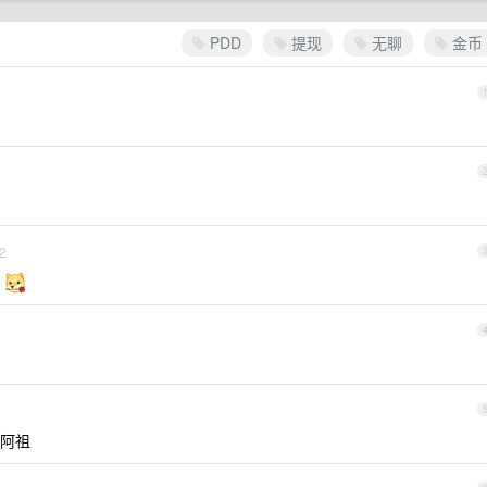
PDD
提现
无聊
金币
2
下
图
阿祖