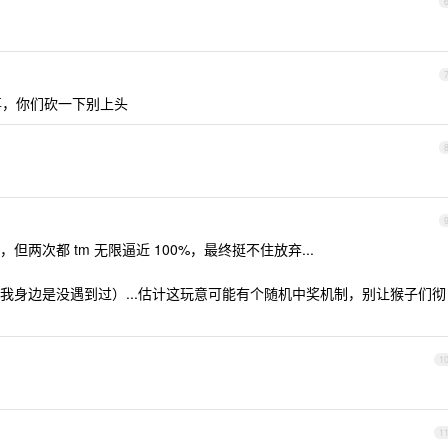
事，你们砍一下别上头
两次都 tm 无限逼近 100%，最终挺不住放弃...
我身边是没遇到过）...估计这玩意可能有个随机中奖机制，别让猴子们彻
1
1