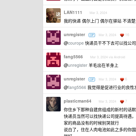
LAN1111
Mar 3, 2024
我的快递 偶尔上门 偶尔在驿站 不清
unregister
16
Mar 3, 2024
OP
@
courope
快递员干不下去可以找公司
fang5566
Mar 3, 2024 via Android
@
unregister
羊毛出在羊身上
unregister
6
Mar 3, 2024
OP
@
fang5566
我觉得是促进行业的良性
plasticman64
7
Mar 3, 2024
你住乡下那种自建房组成的新村的话默
快递员当然可以找快递公司提高待遇，
家的商品没有的时候别哭就行
说白了，住在人肉电池如此之多的你国