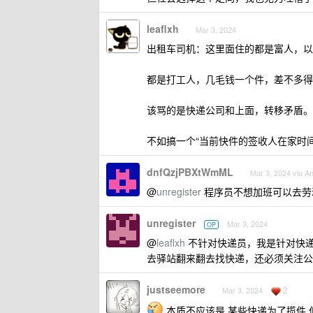
leaflxh
Mar 3, 2024
出租车司机：这里面住的都是富人，以
都是打工人，几毛钱一个件，差不多得
该骂的是快递公司和上面，转移矛盾。
不如搞一个“当前快件的签收人在家时
dnfQzjPBXtWmML
Mar 3, 2024 via An
@
unregister
程序员不想加班可以去劳
unregister
Mar 3, 2024
OP
@
leaflxh
不针对快递员，我是针对快
去驿站翻来翻去找快递，还必须关注公
justseemore
2
Mar 3, 2024
本质不应该是 某些快递为了揽件 低