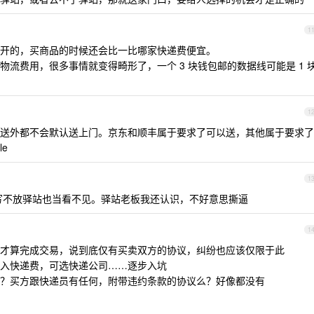
1
开的，买商品的时候还会比一比哪家快递费便宜。
流费用，很多事情就变得畸形了，一个 3 块钱包邮的数据线可能是 1 
1
送外都不会默认送上门。京东和顺丰属于要求了可以送，其他属于要求了
e
1
写不放驿站也当看不见。驿站老板我还认识，不好意思撕逼
1
才算完成交易，说到底仅有买卖双方的协议，纠纷也应该仅限于此
入快递费，可选快递公司……逐步入坑
？买方跟快递员有任何，附带违约条款的协议么？好像都没有