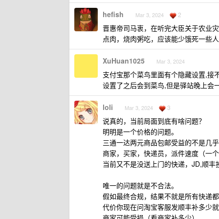
hefish
2
Mar 3, 2024
晋惠帝司马衷，在听完大臣关于农业灾
点肉，烧肉粥吃，应该能少饿死一些人
XuHuan1025
Mar 3, 2024
支付宝那个菜鸟里面有个隐藏设置,接
设置了之后会到菜鸟,但是驿站晚上会
loli
3
Mar 3, 2024
说真的，当前局面到底有啥问题？
明明是一个价格的问题。
三通一达两元商品包邮受益的不是几乎
商家，买家，快递员，派件速度（一个快
当前又不是没送上门的快递，JD,顺丰
唯一的问题就是不合法。
假如最终合规，结果不就是所有快递都
代价你现在问淘宝客服发顺丰补多少就
商家可能受损（看商家补多少）