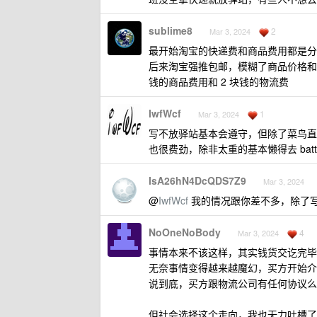
sublime8
2
Mar 3, 2024
最开始淘宝的快递费和商品费用都是分
后来淘宝强推包邮，模糊了商品价格和物
钱的商品费用和 2 块钱的物流费
IwfWcf
1
Mar 3, 2024
写不放驿站基本会遵守，但除了菜鸟直
也很费劲，除非太重的基本懒得去 battl
IsA26hN4DcQDS7Z9
Mar 3, 2024
@
IwfWcf
我的情况跟你差不多，除了
NoOneNoBody
4
Mar 3, 2024
事情本来不该这样，其实钱货交讫完毕
无奈事情变得越来越魔幻，买方开始介
说到底，买方跟物流公司有任何协议么
但社会选择这个走向，我也无力吐槽了