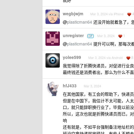
就好
wegbjwjm
Mar 3, 2024 via iPhone
@
plasticman64
还没开始就着急了，
unregister
1
Mar 3, 2024
OP
@
plasticman64
提升可以啊，那每次
yolee599
8
Mar 3, 2024 via Android
我觉得除了折腾快递员，对促进行业良
最终钱还是消费者出，那么为什么不直
hfJ433
Mar 3, 2024
在其他国家，有工会的帮助下，快递员
但是在中国下，我估计不太可能，人太
口，就只能辞职换行业了，毕竟以前没
所以，这次也就是折腾快递员而已，对
响
还有就是，不如平台强制备注地址栏的
班没空拿快递就放驿站，有些人不想去