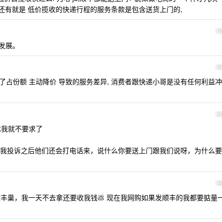
, 还有就是 低价揽收的快递行程的服务条款是包含送货上门的,
1
发展。
2
为了占份额 主动降价 导致的服务差异, 消费者跟快递小哥是没有任何利益冲
2
达我就不要求了
我投诉之后他们还会打电话来，说什么你要送上门跟我们说呀，为什么要
2
丰巢，我一天不去拿还要收我钱💩 现在我网购如果发顺丰的我都要掂量