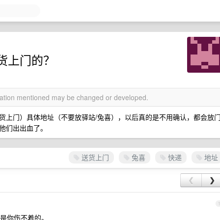
货上门的？
rmation mentioned may be changed or developed.
货上门）具体地址（不要放驿站/兔喜），以后真的是不用确认，都会放
他们出出血了。
送货上门
兔喜
快递
地址
❮
❯
3
是你伤不着的。