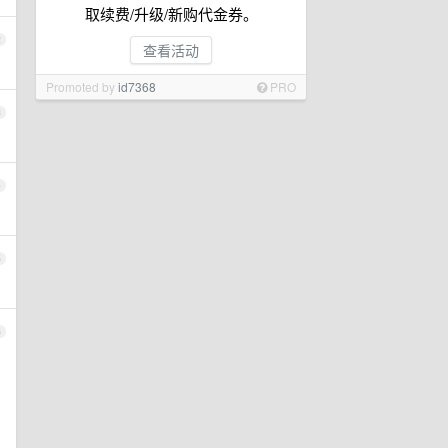
取续费/升级/新购代金券。
2
查看活动
Promoted by
id7368
PRO
3
4
5
6