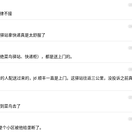
2
一律不接
2
驿站拿快递真是太舒服了
2
绝菜鸟驿站、快递柜），都是送上门的。
2
站的人配送过来的，jd 顺丰一直是上门。这驿站往返三公里，没投诉之前
2
到菜鸟去了
2
整个小区被他给垄断了。