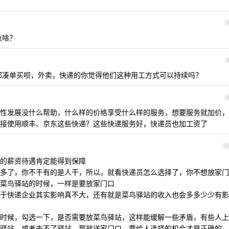
4
急啥？
都凑单买呗，外卖，快递的你觉得他们这种用工方式可以持续吗？
性发展没什么帮助，什么样的价格享受什么样的服务，想要服务就加价，
接使用顺丰、京东这些快递？这些快递服务好，快递员也加工资了
1
的薪资待遇肯定能得到保障
多了，你不干有的是人干，所以，就看快递员怎么选择了，你不想放家门
菜鸟驿站的时候，一样是要放家门口
于快递企业其实影响真不大，还有就是菜鸟驿站的收入也会多多少少有影
时候，勾选一下，是否需要放菜鸟驿站，这样能缓解一些矛盾，有些人上
驿站，或者去不了驿站，那就送家门口，要给人选择的机会才是正确的