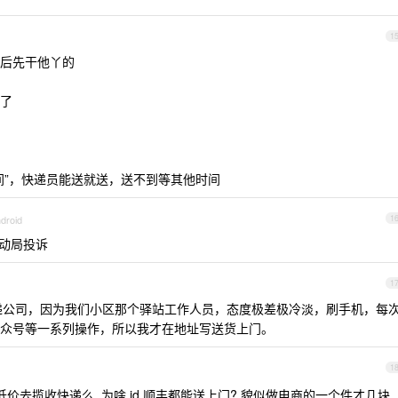
1
后先干他丫的
了
间”，快递员能送就送，送不到等其他时间
droid
1
动局投诉
1
递公司，因为我们小区那个驿站工作人员，态度极差极冷淡，刷手机，每
众号等一系列操作，所以我才在地址写送货上门。
1
价去揽收快递么. 为啥 jd,顺丰都能送上门? 貌似做电商的一个件才几块