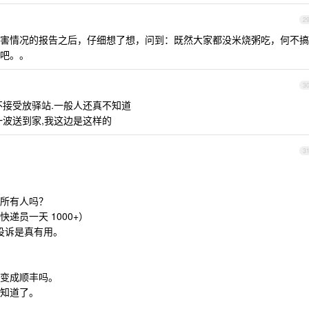
2
害情况的报告之后，仔细想了想，问到：既然大家都没米烧粥吃，何不搞
吧。。
3
不接受放驿站.一般人还真不知道
一波送到家,我这边是这样的
3
所有人吗？
递员一天 1000+）
投诉是真有用。
变成顺丰吗。
知道了。