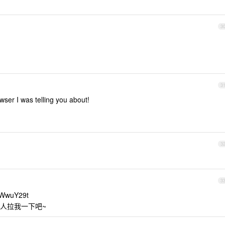
3
3
wser I was telling you about!
3
3
WwuY29t
人拉我一下吧~