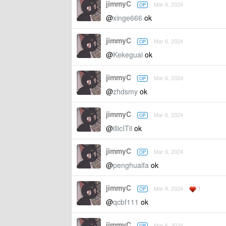
jimmyC
Mar 6, 2024
OP
@
xinge666
ok
jimmyC
Mar 6, 2024
OP
@
Kekeguai
ok
jimmyC
Mar 6, 2024
OP
@
zhdsmy
ok
jimmyC
Mar 6, 2024
OP
@
illicITli
ok
jimmyC
Mar 6, 2024
OP
@
penghuaifa
ok
jimmyC
1
Mar 6, 2024
OP
@
qcbf111
ok
jimmyC
Mar 6, 2024
OP