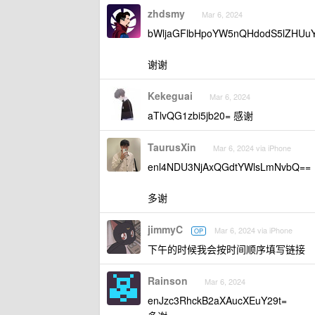
zhdsmy
Mar 6, 2024
bWljaGFlbHpoYW5nQHdodS5lZHUu
谢谢
Kekeguai
Mar 6, 2024
aTlvQG1zbi5jb20= 感谢
TaurusXin
Mar 6, 2024 via iPhone
enl4NDU3NjAxQGdtYWlsLmNvbQ==
多谢
jimmyC
Mar 6, 2024 via iPhone
OP
下午的时候我会按时间顺序填写链接
Rainson
Mar 6, 2024
enJzc3RhckB2aXAucXEuY29t=