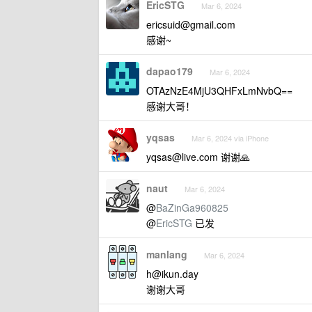
EricSTG
Mar 6, 2024
ericsuid@gmail.com
感谢~
dapao179
Mar 6, 2024
OTAzNzE4MjU3QHFxLmNvbQ==
感谢大哥！
yqsas
Mar 6, 2024 via iPhone
yqsas@live.com
谢谢🙏
naut
Mar 6, 2024
@
BaZinGa960825
@
EricSTG
已发
manlang
Mar 6, 2024
h@ikun.day
谢谢大哥