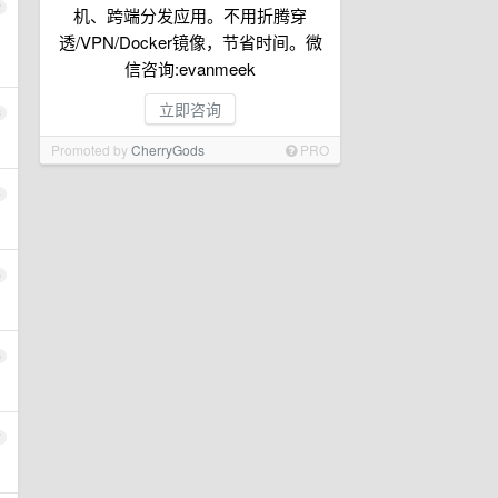
2
机、跨端分发应用。不用折腾穿
透/VPN/Docker镜像，节省时间。微
信咨询:evanmeek
立即咨询
3
Promoted by
CherryGods
PRO
4
5
6
7