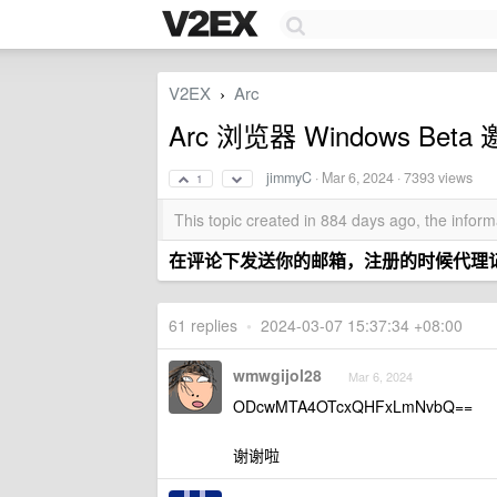
V2EX
Arc
›
Arc 浏览器 Windows Bet
jimmyC
·
Mar 6, 2024
· 7393 views
1
This topic created in 884 days ago, the info
在评论下发送你的邮箱，注册的时候代理
61 replies
•
2024-03-07 15:37:34 +08:00
wmwgijol28
Mar 6, 2024
ODcwMTA4OTcxQHFxLmNvbQ==
谢谢啦