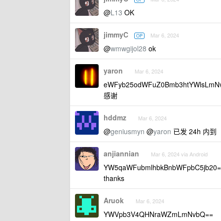
@
L13
OK
jimmyC
Mar 6, 2024
OP
@
wmwgijol28
ok
yaron
Mar 6, 2024
eWFyb25odWFuZ0Bmb3htYWlsLmN
感谢
hddmz
Mar 6, 2024
@
geniusmyn
@
yaron
已发 24h 内到
anjiannian
Mar 6, 2024 via Android
YW5qaWFubmlhbkBnbWFpbC5jb20=
thanks
Aruok
Mar 6, 2024
YWVpb3V4QHNraWZmLmNvbQ==