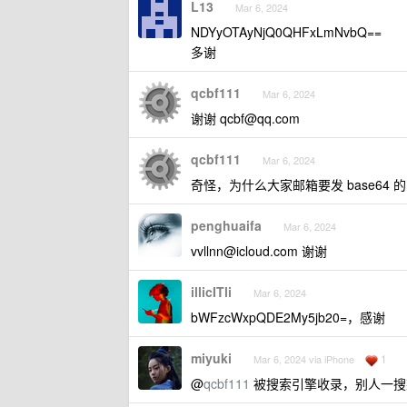
L13
Mar 6, 2024
NDYyOTAyNjQ0QHFxLmNvbQ==
多谢
qcbf111
Mar 6, 2024
谢谢
qcbf@qq.com
qcbf111
Mar 6, 2024
奇怪，为什么大家邮箱要发 base64 
penghuaifa
Mar 6, 2024
vvllnn@icloud.com
谢谢
illicITli
Mar 6, 2024
bWFzcWxpQDE2My5jb20=，感谢
miyuki
1
Mar 6, 2024 via iPhone
@
qcbf111
被搜索引擎收录，别人一搜某