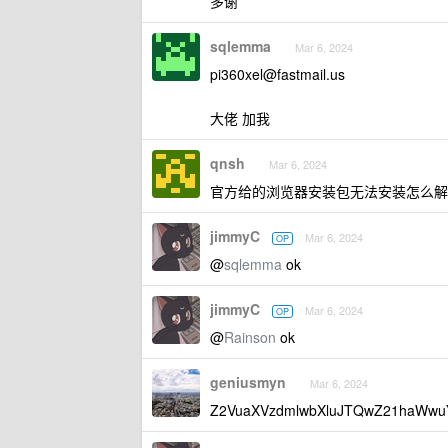
多谢
sqlemma
Mar 6, 2024
pi360xel@fastmail.us
大佬 加我
qnsh
Mar 6, 2024
官方给的浏览器安装包无法安装怎么解
jimmyC
Mar 6, 2024
OP
@
sqlemma
ok
jimmyC
Mar 6, 2024
OP
@
Rainson
ok
geniusmyn
Mar 6, 2024
Z2VuaXVzdmlwbXluJTQwZ21haWwu