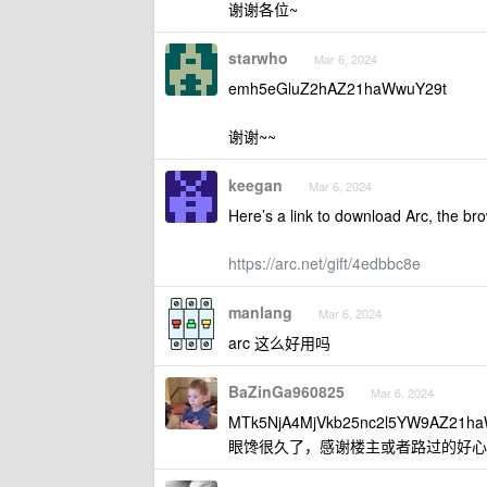
谢谢各位~
starwho
Mar 6, 2024
emh5eGluZ2hAZ21haWwuY29t
谢谢~~
keegan
Mar 6, 2024
Here’s a link to download Arc, the bro
https://arc.net/gift/4edbbc8e
manlang
Mar 6, 2024
arc 这么好用吗
BaZinGa960825
Mar 6, 2024
MTk5NjA4MjVkb25nc2l5YW9AZ21ha
眼馋很久了，感谢楼主或者路过的好心