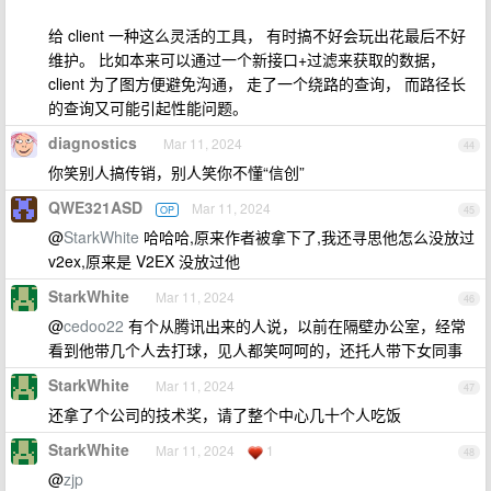
给 client 一种这么灵活的工具， 有时搞不好会玩出花最后不好
维护。 比如本来可以通过一个新接口+过滤来获取的数据，
client 为了图方便避免沟通， 走了一个绕路的查询， 而路径长
的查询又可能引起性能问题。
diagnostics
Mar 11, 2024
44
你笑别人搞传销，别人笑你不懂“信创”
QWE321ASD
Mar 11, 2024
OP
45
@
StarkWhite
哈哈哈,原来作者被拿下了,我还寻思他怎么没放过
v2ex,原来是 V2EX 没放过他
StarkWhite
Mar 11, 2024
46
@
cedoo22
有个从腾讯出来的人说，以前在隔壁办公室，经常
看到他带几个人去打球，见人都笑呵呵的，还托人带下女同事
StarkWhite
Mar 11, 2024
47
还拿了个公司的技术奖，请了整个中心几十个人吃饭
StarkWhite
Mar 11, 2024
1
48
@
zjp