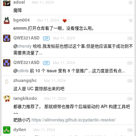
adoal
Mar 11, 2024
8
魔障
bgm004
Mar 11, 2024
1
9
emmm,打开仓库看了一眼，没看懂怎么用。
QWE321ASD
Mar 11, 2024
OP
10
@
chendy
哈哈,我发帖前也想过这个事,但是他应该属于成功到不
需要黑流量了...
QWE321ASD
Mar 11, 2024
OP
11
@
cdlnls
前 10 个 issue 里有 8 个是推广...这力度是否有点...
zhuangqhc
Mar 11, 2024
12
这人是 UC 震惊部出来的吧
tangkikodo
Mar 11, 2024
13
都暴力推荐了， 那就顺带也推荐个后端驱动的 API 构建工具吧
~~
肥肠小巧
https://allmonday.github.io/pydantic-resolve/
dyllen
Mar 11, 2024
14