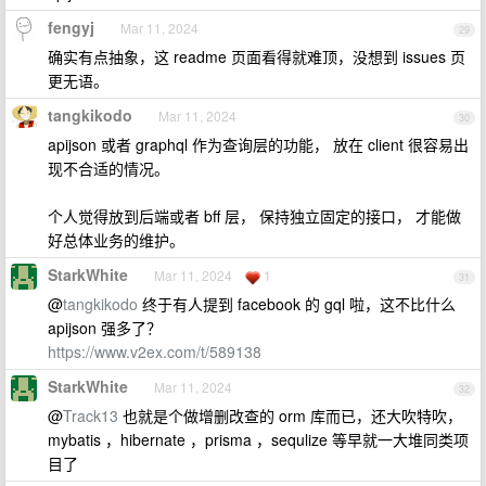
fengyj
Mar 11, 2024
29
确实有点抽象，这 readme 页面看得就难顶，没想到 issues 页
更无语。
tangkikodo
Mar 11, 2024
30
apijson 或者 graphql 作为查询层的功能， 放在 client 很容易出
现不合适的情况。
个人觉得放到后端或者 bff 层， 保持独立固定的接口， 才能做
好总体业务的维护。
StarkWhite
Mar 11, 2024
1
31
@
tangkikodo
终于有人提到 facebook 的 gql 啦，这不比什么
apijson 强多了？
https://www.v2ex.com/t/589138
StarkWhite
Mar 11, 2024
32
@
Track13
也就是个做增删改查的 orm 库而已，还大吹特吹，
mybatis ，hibernate ，prisma ，sequlize 等早就一大堆同类项
目了