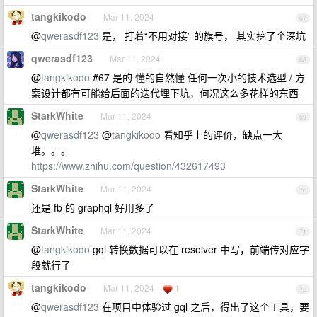
tangkikodo
Mar 11, 2024
67
@
qwerasdf123
是， 打着“不用对接” 的旗号， 其实挖了个深坑
qwerasdf123
Mar 11, 2024
68
@
tangkikodo
#67 是的 懂的自然懂 任何一次小的技术选型 / 方
案设计都有可能给后面的迭代埋下坑，何况这么多花样的东西
StarkWhite
Mar 11, 2024
69
@
qwerasdf123
@
tangkikodo
看知乎上的评价，缺点一大
堆。。。
https://www.zhihu.com/question/432617493
StarkWhite
Mar 11, 2024
70
还是 fb 的 graphql 好用多了
StarkWhite
Mar 11, 2024
71
@
tangkikodo
gql 转换数据可以在 resolver 中写，前端传对应字
段就行了
tangkikodo
Mar 11, 2024
1
72
@
qwerasdf123
在项目中体验过 gql 之后，得出了这个工具，要