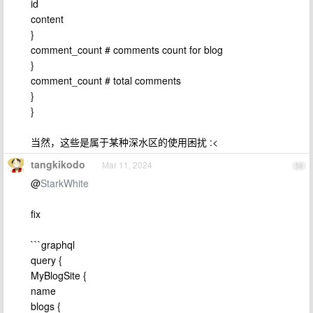
id
content
}
comment_count # comments count for blog
}
comment_count # total comments
}
}
当然，这些是属于某种深水区的使用困扰 :<
tangkikodo
Mar 11, 2024
59
@
StarkWhite
fix
```graphql
query {
MyBlogSite {
name
blogs {