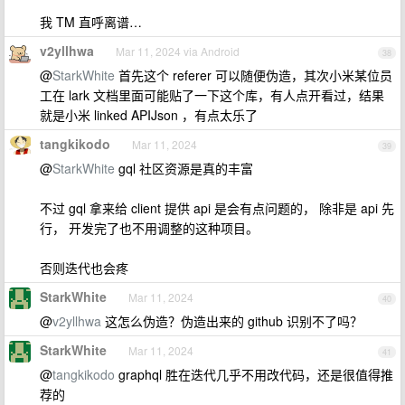
我 TM 直呼离谱…
v2yllhwa
Mar 11, 2024 via Android
38
@
StarkWhite
首先这个 referer 可以随便伪造，其次小米某位员
工在 lark 文档里面可能贴了一下这个库，有人点开看过，结果
就是小米 linked APIJson ，有点太乐了
tangkikodo
Mar 11, 2024
39
@
StarkWhite
gql 社区资源是真的丰富
不过 gql 拿来给 client 提供 api 是会有点问题的， 除非是 api 先
行， 开发完了也不用调整的这种项目。
否则迭代也会疼
StarkWhite
Mar 11, 2024
40
@
v2yllhwa
这怎么伪造？伪造出来的 github 识别不了吗？
StarkWhite
Mar 11, 2024
41
@
tangkikodo
graphql 胜在迭代几乎不用改代码，还是很值得推
荐的