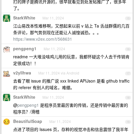
打的牌子是腾讯开源的，很早就看见到处发帖推广了，很多年
了。
StarkWhite
Mar 11, 2024
15
江山易改本性难移啊，又想起来以前 v 站上 Ta 舌战群儒的几百
条评论，那气势到现在还能让人诚惶诚恐。。。
https://www.v2ex.com/t/568631
pengpeng1
Mar 11, 2024
16
readme 一大堆没啥鸡儿用的玩意，我都怀疑这个人去干传销肯
定很成功！！
v2yllhwa
Mar 11, 2024 via Android
17
去看了眼 issue 的推广说 xxx linked APIJson 是看 github traffic
的 referer 有别人的域名，难绷。
StarkWhite
Mar 11, 2024
18
@
pengpeng1
是程序员里最厉害的传销，还是传销中最厉害的
程序员？/滑稽
BeautifulSoap
Mar 11, 2024
19
点进了项目的 Issues 页，存粹的视觉冲击和信息震惊了我半年