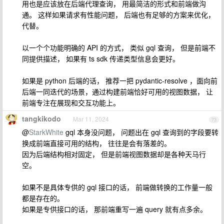
用也是应该放在后端代理查询， 用最简洁的形式和前端做沟
通。 这样如果请求有性能问题， 后端也有足够的方案来优化，
代替。
以一个个功能明确的 API 的方式， 类似 gql 查询， 但是前端不
同提供描述， 如果有 ts sdk 传递类型信息会更好。
如果是 python 后端的话， 推荐一把 pydantic-resolve ，面向前
后端一同迭代的场景，通过构建前端恰好可用的视图数据， 让
前端专注在展现和交互功能上。
tangkikodo
Mar 11, 2024
73
@
StarkWhite
gql 本身没问题， 问题出在 gql 查询到的字段要转
换成前端直接可用的结构， 往往是会有落差的。
因为后端结构相对固定， 但是前端视图数据却是各种天马行
空。
如果不是具体专供的 gql 接口的话， 前端做转换的工作量一般
都是存在的。
如果是专供接口的话， 那前端重写一遍 query 就有点多余。