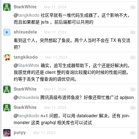
StarkWhite
Mar 11, 2024
49
@
tangkikodo
社区早就有一堆代码生成器了，这个影响不大，
而且如果都是 js/ts ，前后端都可以共用的
shixuedela
Mar 11, 2024
50
看到这个人，突然想起了鱼皮。两个人当时不会在 TX 有交流
把？
tangkikodo
Mar 11, 2024
51
@
StarkWhite
确实，追写生成器帮助下，这个还是好解决的。
我感觉疼的还是 client 整的查询比较魔幻的时候的性能问题。
约等于丢失了慢查询的调优空间。
StarkWhite
Mar 11, 2024
52
@
shixuedela
腾讯高级布道师鱼皮？好像还帮忙推广过 apijson
StarkWhite
Mar 11, 2024
53
@
tangkikodo
n+1 问题，可以用 dataloader 解决，还有 join-
monster 这类 graphql 相关库也可以试试
putyy
Mar 11, 2024
54