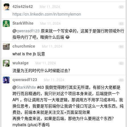
42is42is42
Mar 11, 2024
62
https://cn.linkedin.com/in/tommylemon
StarkWhite
Mar 11, 2024
63
@
qwerasdf123
原来就一个写安卓的，这属于是强行跨领域外行
指导内行了吧，瞎搞什么后端 😂
churchmice
Mar 11, 2024
64
what is the jb 玩意
wukaige
Mar 11, 2024
65
流量为王的时代什么时候能过去？
qwerasdf123
Mar 11, 2024
66
@
StarkWhite
#63 我倒觉得跨行其实无所谓，有部分大佬都是
跨行而且精通的，我只针对这个项目本身来说，后端提供一个
API ，你让调用方写一大堆逻辑，那调用方不用学习成本吗，我
换位思考，我要是写前端你让我调个接口写这么一大堆东西，纯
费劲，前端本来就是关注交互+页面呈现效果
再换个角度来说，如果是后端，那他为什么要用这个东西？
mybatis (plus)不香吗