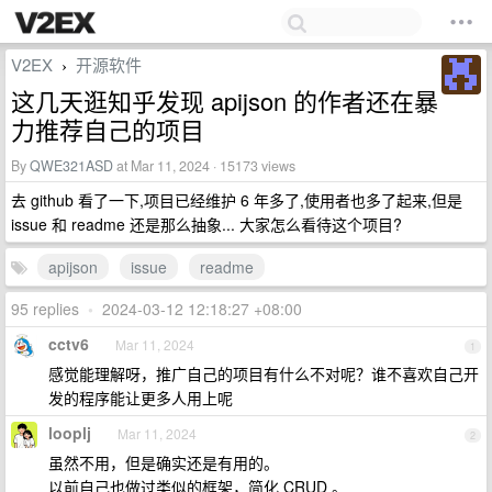
V2EX
开源软件
›
这几天逛知乎发现 apijson 的作者还在暴
力推荐自己的项目
By
QWE321ASD
at Mar 11, 2024 · 15173 views
去 github 看了一下,项目已经维护 6 年多了,使用者也多了起来,但是
issue 和 readme 还是那么抽象... 大家怎么看待这个项目?
apijson
issue
readme
95 replies
•
2024-03-12 12:18:27 +08:00
cctv6
Mar 11, 2024
1
感觉能理解呀，推广自己的项目有什么不对呢？谁不喜欢自己开
发的程序能让更多人用上呢
looplj
Mar 11, 2024
2
虽然不用，但是确实还是有用的。
以前自己也做过类似的框架，简化 CRUD 。