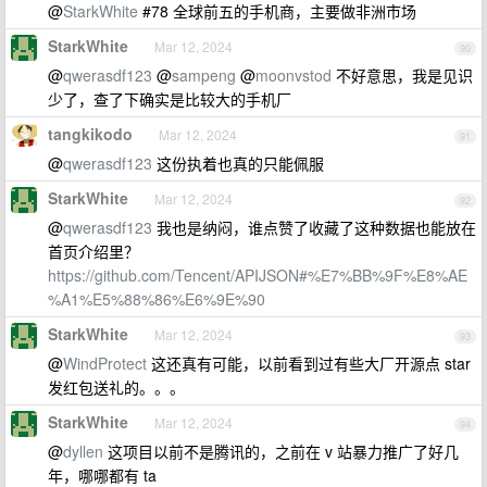
@
StarkWhite
#78 全球前五的手机商，主要做非洲市场
StarkWhite
Mar 12, 2024
90
@
qwerasdf123
@
sampeng
@
moonvstod
不好意思，我是见识
少了，查了下确实是比较大的手机厂
tangkikodo
Mar 12, 2024
91
@
qwerasdf123
这份执着也真的只能佩服
StarkWhite
Mar 12, 2024
92
@
qwerasdf123
我也是纳闷，谁点赞了收藏了这种数据也能放在
首页介绍里？
https://github.com/Tencent/APIJSON#%E7%BB%9F%E8%AE
%A1%E5%88%86%E6%9E%90
StarkWhite
Mar 12, 2024
93
@
WindProtect
这还真有可能，以前看到过有些大厂开源点 star
发红包送礼的。。。
StarkWhite
Mar 12, 2024
94
@
dyllen
这项目以前不是腾讯的，之前在 v 站暴力推广了好几
年，哪哪都有 ta