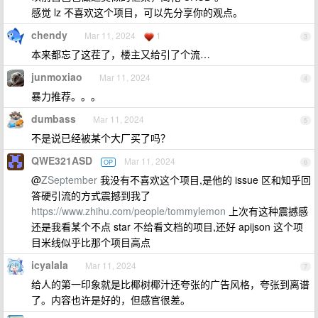
感觉 lz 不喜欢这个项目，可以先分享你的观点。
chendy
Mar 11, 2024
1
3
本来都忘了这茬了，楼主又给引了个流…
junmoxiao
Mar 11, 2024
4
暴力推荐。。。
dumbass
Mar 11, 2024
5
不是说已经被某个大厂买了吗？
QWE321ASD
Mar 11, 2024
OP
6
@
ZSeptember
我没有不喜欢这个项目,是他的 issue 区和知乎回
答硬引流的方式震撼到我了
https://www.zhihu.com/people/tommylemon
上次有这种震撼感
还是我看某个不点 star 不给看文档的项目,还好 apijson 这个项
目米线似乎比那个项目高点
icyalala
Mar 11, 2024
7
给人的第一印象就是比椰树椰汁还夸张的广告风格，夸张到离谱
了。内容也许是好的，但感官很差。