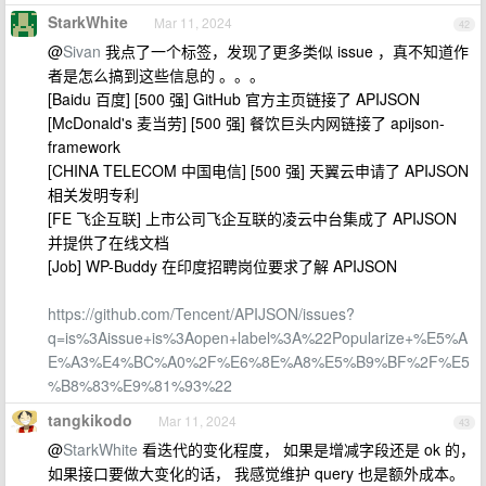
StarkWhite
Mar 11, 2024
42
@
Sivan
我点了一个标签，发现了更多类似 issue ，真不知道作
者是怎么搞到这些信息的 。。。
[Baidu 百度] [500 强] GitHub 官方主页链接了 APIJSON
[McDonald's 麦当劳] [500 强] 餐饮巨头内网链接了 apijson-
framework
[CHINA TELECOM 中国电信] [500 强] 天翼云申请了 APIJSON
相关发明专利
[FE 飞企互联] 上市公司飞企互联的凌云中台集成了 APIJSON
并提供了在线文档
[Job] WP-Buddy 在印度招聘岗位要求了解 APIJSON
https://github.com/Tencent/APIJSON/issues?
q=is%3Aissue+is%3Aopen+label%3A%22Popularize+%E5%A
E%A3%E4%BC%A0%2F%E6%8E%A8%E5%B9%BF%2F%E5
%B8%83%E9%81%93%22
tangkikodo
Mar 11, 2024
43
@
StarkWhite
看迭代的变化程度， 如果是增减字段还是 ok 的，
如果接口要做大变化的话， 我感觉维护 query 也是额外成本。