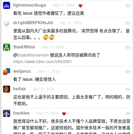
lightattractbugs
Mar 11, 2024
1
20
看完 issue 感觉作者魔怔了，建议远离
dr1q65MfKFKHnJr6
Mar 11, 2024
21
里面从国内大厂出来最多的是腾讯， 突然觉得 有点合理了， 是
怎么回事。。。
StarkWhite
Mar 11, 2024
22
@
bojackhorseman
据说连人带项目被腾讯收了
https://www.v2ex.com/t/843391
weijancc
Mar 11, 2024
23
看了 issue, 确实很惊人
hefish
Mar 11, 2024
24
这也是我不上逼乎的主要原因，上面太多推广了，明的暗的，防
不胜防。
frankies
Mar 11, 2024
2
25
我觉得没什么不好，很多技术人不懂个人品牌营销，不愿去运营
推广甚至鄙视推广，这是短视的。国外很多技术一般的开发者虽