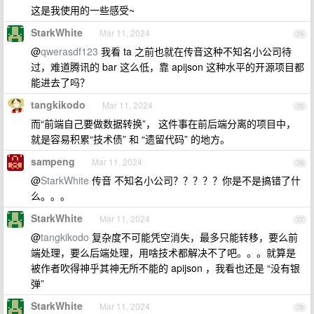
这是我使用的一些感受~
StarkWhite
Mar 11, 2024
74
@
qwerasdf123
我看 ta 之前也就在传音这种不知名小公司待
过，难道腾讯的 bar 这么低，靠 apijson 这种水平的开源项目都
能进去了吗？
tangkikodo
Mar 11, 2024
75
而“前端自己要做数据转换”， 这件事在前后端分离的项目中，
就是容易积累“技术债” 和 “遗留代码” 的地方。
sampeng
Mar 11, 2024
76
@
StarkWhite
传音 不知名小公司？？？？？你是不是搞错了什
么。。。
StarkWhite
Mar 11, 2024
77
@
tangkikodo
复杂度不可能凭空消失，最多只能转移，要么前
端处理，要么后端处理，用啥技术都解决不了吧。。。就算是
被作者吹得神乎其神无所不能的 apijson ，我看也还是 “没有银
弹”
StarkWhite
Mar 11, 2024
78