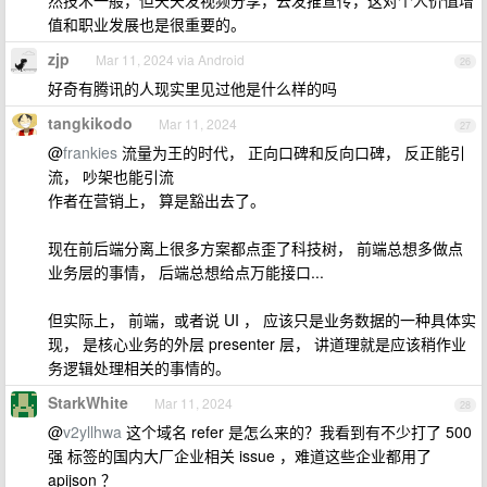
然技术一般，但天天发视频分享，去发推宣传，这对个人价值增
值和职业发展也是很重要的。
zjp
Mar 11, 2024 via Android
26
好奇有腾讯的人现实里见过他是什么样的吗
tangkikodo
Mar 11, 2024
27
@
frankies
流量为王的时代， 正向口碑和反向口碑， 反正能引
流， 吵架也能引流
作者在营销上， 算是豁出去了。
现在前后端分离上很多方案都点歪了科技树， 前端总想多做点
业务层的事情， 后端总想给点万能接口...
但实际上， 前端，或者说 UI ， 应该只是业务数据的一种具体实
现， 是核心业务的外层 presenter 层， 讲道理就是应该稍作业
务逻辑处理相关的事情的。
StarkWhite
Mar 11, 2024
28
@
v2yllhwa
这个域名 refer 是怎么来的？我看到有不少打了 500
强 标签的国内大厂企业相关 issue ，难道这些企业都用了
apijson ？