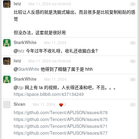
lstz
Mar 11, 2024 via Android
33
比较让人反感的就是洗脑式输出，而且很多是比较复制粘贴的感
觉
但没办法，这套就是很好用
StarkWhite
Mar 11, 2024
34
@
lstz
今年过年不收礼呀，收礼还收脑白金?
lstz
Mar 11, 2024 via Android
35
@
StarkWhite
他得到了精髓了属于是 hhh
StarkWhite
Mar 11, 2024
36
@
zjp
网上有 ta 的视频，人长得还凑和吧，不丑。。。
https://space.bilibili.com/437134249
Sivan
Mar 11, 2024
2
37
https://github.com/Tencent/APIJSON/issues/678
https://github.com/Tencent/APIJSON/issues/675
https://github.com/Tencent/APIJSON/issues/671
https://github.com/Tencent/APIJSON/issues/677