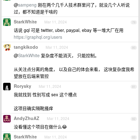
@
sampeng
刚在两个几千人技术群里问了，就没几个人听说
过，都不知道是干啥的
StarkWhite
Mar 11, 2024
79
话说 gql 可是 twitter, uber, paypal, ebay 等一堆大厂在用
https://graphql.org/users
tangkikodo
Mar 11, 2024
80
@
StarkWhite
复杂度不能消灭， 只能控制。
从关注点分离的角度， 以及自己的体会来看， 这块复杂度我希
望放在后端来管控
Rorysky
Mar 11, 2024
81
我就找到 性别写成 sex 这个槽点
这项目确实隔靴搔痒
AndyZhuAZ
Mar 11, 2024
82
没看懂这个项目在做什么😂
StarkWhite
Mar 11, 2024
83