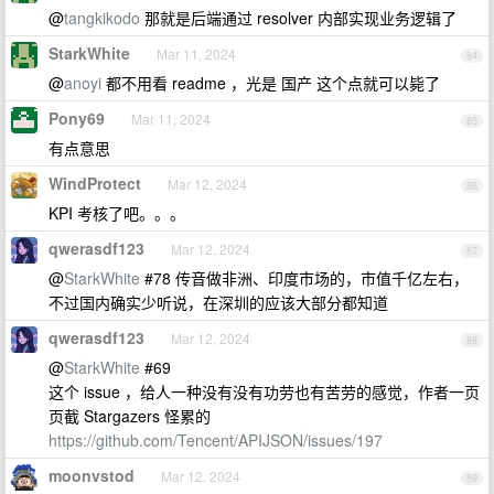
@
tangkikodo
那就是后端通过 resolver 内部实现业务逻辑了
StarkWhite
Mar 11, 2024
84
@
anoyi
都不用看 readme ，光是 国产 这个点就可以毙了
Pony69
Mar 11, 2024
85
有点意思
WindProtect
Mar 12, 2024
86
KPI 考核了吧。。。
qwerasdf123
Mar 12, 2024
87
@
StarkWhite
#78 传音做非洲、印度市场的，市值千亿左右，
不过国内确实少听说，在深圳的应该大部分都知道
qwerasdf123
Mar 12, 2024
88
@
StarkWhite
#69
这个 issue ，给人一种没有没有功劳也有苦劳的感觉，作者一页
页截 Stargazers 怪累的
https://github.com/Tencent/APIJSON/issues/197
moonvstod
Mar 12, 2024
89