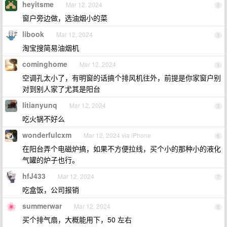
heyitsme
Mar 12, 2024
2
窗户旁边做，选油烟小的菜
libook
Mar 12, 2024
3
淘宝搜简易油烟机
cominghome
Mar 12, 2024
4
空调孔太小了，有明窗的话搞个排风机往外，前提是你家窗户别
对到别人家了尤其是阳台
litianyunq
Mar 12, 2024
5
吃火锅不好么
wonderfulcxm
Mar 12, 2024 via iPhone
6
在阳台弄个电磁炉搞，如果不方便拉线，买个小的那种小的液化
气罐的炉子也行。
hfJ433
Mar 12, 2024
7
吃盒饭，公司报销
summerwar
Mar 12, 2024
8
买个排气扇，大概能用下，50 左右