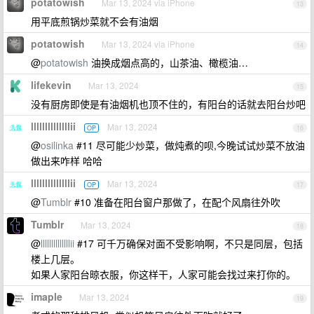
potatowish
Mar 13, 2024 via iPhone
13
用平底煎锅炒菜就不会有油烟
potatowish
Mar 13, 2024 via iPhone
14
@
potatowish
油换成烟点高的，山茶油、橄榄油…
lifekevin
Mar 13, 2024
15
没有厨房即使是有油烟机也顶不住的，有阳台的话就去阳台炒吧
llllllllllllllii
Mar 13, 2024
OP
16
@
osilinka
#11 尽可能少炒菜，做炖煮的呗,今晚试试炒菜不放油
做出来咋样 哈哈
llllllllllllllii
Mar 13, 2024
OP
17
@
Tumblr
#10 准备在阳台窗户那做了，在配个风扇往外吹
Tumblr
Mar 13, 2024
18
@
llllllllllllllii
#17 可千万确保对面不受影响啊，不只是同层，包括
楼上几层。
如果人家阳台晾衣服，你这样干，人家可能会找过来打你的。
imaple
Mar 13, 2024
19