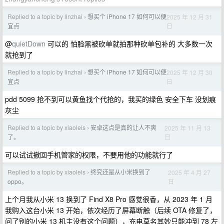
Replied to a topic by linzhai
想买个 iPhone 17 如何可以便
2025 年 12 月 31
›
日
宜点
@
quietDown
可以的 怕脸黑被砍单就拍那种砍单包补的 大多数一次
就抢到了
Replied to a topic by linzhai
想买个 iPhone 17 如何可以便
2025 年 12 月 30
›
日
宜点
pdd 5099 抢不到可以黄鱼找个代抢的，我买的绿色 安全下车 没划痕
灰尘
Replied to a topic by xiaoleis
安卓这点是真的让人不爽
2025 年 11 月 13
›
日
了。
可以试试撤回手机管家的权限，不要用他的功能就行了
Replied to a topic by xiaoleis
终究还是从小米换到了
2025 年 4 月 27
›
日
oppo。
上个月我从小米 13 换到了 Find X8 Pro 感觉很香，从 2023 年 1 月
我购入这台小米 13 开始，依次经历了屏幕断触（后续 OTA 修复了，
问了别的小米 13 机主没有这个问题），充电莫名其妙只能冲到 78 左