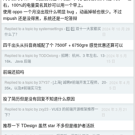
右，100%的电量莫名其妙可以用一个早上。
使用 oppo 一个月没出现什么明显 bug ，动画掉帧也很少。不过
mipush 还是没得黑，系统还是一坨答辩
Replied to a topic by systemsettings
1️⃣ 1️⃣ 双十一大家都买
2024 年 10 月 28
›
日
什么了？
四千出头从抖音商城配了个 7500F + 6750gre 感觉优惠还算可以
Replied to a topic by TODOxiong
招聘：杭州、3 年左右、13-
2024 年 5 月
›
15 日
16k、 Java 后端
前端还招吗
Replied to a topic by 37Y37
[上海] 诚聘#前端开发工程师， 20-
2024 年 4 月
›
5 日
35k，以及#前端实习生
投了简历但是没有回复不知道什么原因
Replied to a topic by zxy23
VUE3 的前端开源框架推荐一
2024 年 3 月 21
›
日
下？
推荐一下 TDesign 虽然 star 不多但是维护者活跃