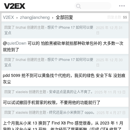
V2EX
zhangjiancheng
全部回复
回复总数
55
›
›
回复了 linzhai 创建的主题
想买个 iPhone 17 如何可以便
2025 年 12 月 31
›
日
宜点
@
quietDown
可以的 怕脸黑被砍单就拍那种砍单包补的 大多数一次
就抢到了
回复了 linzhai 创建的主题
想买个 iPhone 17 如何可以便
2025 年 12 月 30
›
日
宜点
pdd 5099 抢不到可以黄鱼找个代抢的，我买的绿色 安全下车 没划痕
灰尘
回复了 xiaoleis 创建的主题
安卓这点是真的让人不爽了。
2025 年 11 月 13 日
›
可以试试撤回手机管家的权限，不要用他的功能就行了
回复了 xiaoleis 创建的主题
终究还是从小米换到了 oppo。
2025 年 4 月 27 日
›
上个月我从小米 13 换到了 Find X8 Pro 感觉很香，从 2023 年 1 月
我购入这台小米 13 开始，依次经历了屏幕断触（后续 OTA 修复了，