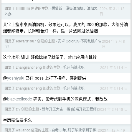
回复了 llllllllllllllii 创建的主题
想做饭，没吸油烟机，油烟怎
2024 年 3 月 13
›
日
么办
某宝上搜索桌面油烟机，效果还可以，我买的 200 的那款，大部分油
烟都能吸走，长得和台灯一样，靠一片滤网过滤油烟
回复了 edward1987 创建的主题
安卓 ColorOS 不再乱跳广告
2024 年 3 月 8
›
日
了！
这个功能 MIUI 好像比较早就做了，禁止应用内跳转
回复了 zhangjiancheng 创建的主题
杭州前端求职
2024 年 3 月 4 日
›
@
yoshiyuki
已在 boss 上打了招呼，感谢提供
回复了 zhangjiancheng 创建的主题
杭州前端求职
2024 年 3 月 4 日
›
@
blackcellcode
确实，没考虑到手机的深色模式，我改改
回复了 ziv 创建的主题
新年开工大吉！招 [前端开发工程师]
2024 年 2 月 18 日
›
学历硬性要求么
回复了 weijancc 创建的主题
自考 5 年, 终于毕业拿到了学
2023 年 12 月 19
›