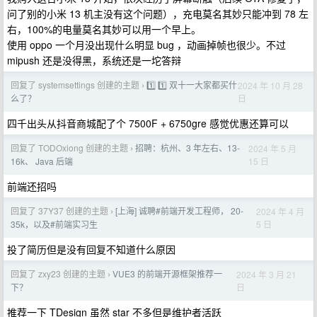
问了别的小米 13 机主没有这个问题），充电莫名其妙只能冲到 78 左
右，100%的电量莫名其妙可以用一个早上。
使用 oppo 一个月没出现什么明显 bug ，动画掉帧也很少。不过
mipush 还是没得黑，系统还是一坨答辩
回复了 systemsettings 创建的主题
1️⃣ 1️⃣ 双十一大家都买什
2024 年 10 月 28
›
日
么了？
四千出头从抖音商城配了个 7500F + 6750gre 感觉优惠还算可以
回复了 TODOxiong 创建的主题
招聘：杭州、3 年左右、13-
2024 年 5 月
›
15 日
16k、 Java 后端
前端还招吗
回复了 37Y37 创建的主题
[上海] 诚聘#前端开发工程师， 20-
2024 年 4 月
›
5 日
35k，以及#前端实习生
投了简历但是没有回复不知道什么原因
回复了 zxy23 创建的主题
VUE3 的前端开源框架推荐一
2024 年 3 月 21
›
日
下？
推荐一下 TDesign 虽然 star 不多但是维护者活跃