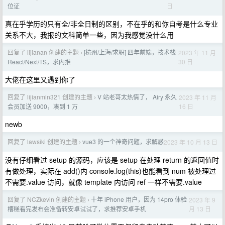
日
位证
真在乎学历的只有全/非全日制的区别，不在乎的和你自考是什么专业
关系不大，我报的文科简单一些，因为我感觉没什么用
回复了 lijianan 创建的主题
[杭州/上海/求职] 四年前端，技术栈
2023 年 11 月
›
30 日
React/Next/TS，求内推
大佬在这里又遇到你了
回复了 lijianmin321 创建的主题
V 站老哥太热情了， Airy 永久
2023 年 11 月
›
16 日
会员加送 9000，凑到 1 万
newb
回复了 lawsiki 创建的主题
vue3 的一个神奇问题，求解惑
2023 年 10 月 13 日
›
没有仔细看过 setup 的源码，应该是 setup 在处理 return 的返回值时
有做处理，实际在 add()内 console.log(this)也能看到 num 被处理过
不需要.value 访问，就像 template 内访问 ref 一样不需要.value
回复了 NCZkevin 创建的主题
十年 iPhone 用户，因为 14pro 体验
2023 年 9
›
月 13 日
槽糕看完发布会准备转安卓试试了，求推荐安卓手机