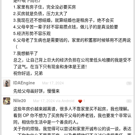
是吓唬下而已）
1.家里有房子住，完全没必要买房
2.买房就是负债，压力太大了
3.我现在还不想结婚，就算结婚也是租房子，绝不会买
4.父母辛苦一辈子好不容易攒点钱，做儿子的是真没脸要
5.经济形势不容乐观
6.父母老了生病也是需要钱的，家里的积蓄那时候够用不还两说
（
7.我想躺平了
总之，让自己背上巨大的经济负担在公司里低头哈腰的我是受不
了这气。在当下只有现金和身体是王道！
祝你好运，兄弟
IDAEngine
Mar 17, 2024
79
先给父母画好饼，慢慢来
Nile20
Mar 17, 2024 via Android
1
80
这些年房价越来越离谱，很多人不靠家里买不起房，我也理解。
看到 OP 你不想为了买房掏干父母的养老钱，我也要发个非常认
同，相信你生活中是一个善良的人。
关于你的烦恼，我觉得可以尝试和家里开诚布公的谈一谈，表达