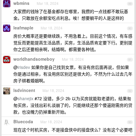
wbmins
Mar 18, 2024
89
大家攒的钱除了在基金都存在哪里，我攒的一点钱都不敢玩基
金。只敢放在余额宝吃点利息。唉！想要躺平的人是这样的
leafmaple
Mar 18, 2024
90
房价大概率还是要继续跌，不用急着上。目前这个情况，有车感
觉反而更能提高生活品质，买房，生活品质肯定要下行。更别提
你之后还要相亲啊，结婚啊。都需要各种钱。
worldhandsomeboy
Mar 18, 2024
91
@
irisdev
如果你是自己找到女票，有没有房后面再说，但如果
你是通过相亲，有没用房区别还是很大的，不然为什么过去几年
房子绑着婚姻啊。
lsdvincent
Mar 18, 2024
92
@
shanejix
#72 没错，多少 2b 以为买房就能取老婆的，结果匆
匆买房，没钱出彩礼谈崩了的，只能继续还那个傻逼刚需房的贷
款，也没魄力扔掉重新开始。
Bluecoda
Mar 18, 2024
93
现在这个时机买房，不是接盘侠中的接盘侠么？没有这个必要吧