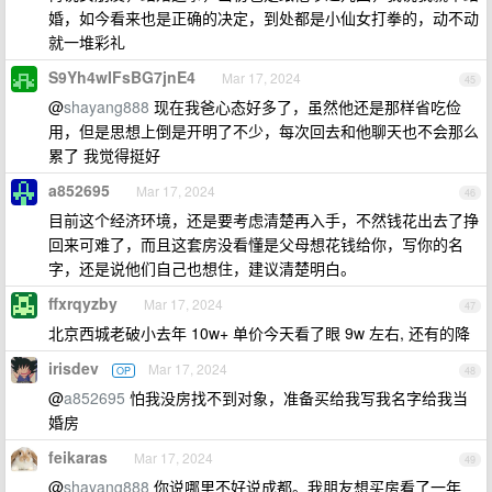
婚，如今看来也是正确的决定，到处都是小仙女打拳的，动不动
就一堆彩礼
S9Yh4wIFsBG7jnE4
Mar 17, 2024
45
@
shayang888
现在我爸心态好多了，虽然他还是那样省吃俭
用，但是思想上倒是开明了不少，每次回去和他聊天也不会那么
累了 我觉得挺好
a852695
Mar 17, 2024
46
目前这个经济环境，还是要考虑清楚再入手，不然钱花出去了挣
回来可难了，而且这套房没看懂是父母想花钱给你，写你的名
字，还是说他们自己也想住，建议清楚明白。
ffxrqyzby
Mar 17, 2024
47
北京西城老破小去年 10w+ 单价今天看了眼 9w 左右, 还有的降
irisdev
Mar 17, 2024
OP
48
@
a852695
怕我没房找不到对象，准备买给我写我名字给我当
婚房
feikaras
Mar 17, 2024
49
@
shayang888
你说哪里不好说成都。我朋友想买房看了一年