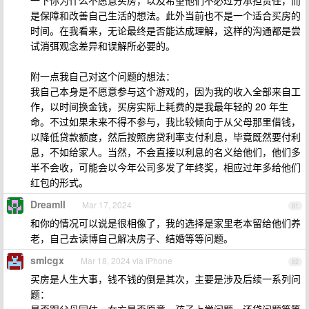
一下你为什么不愿意买房，以及希望他们不必过分承担责任，而
是保障和改善自己生活的想法。此外当前也不是一个适合买房的
时间。在我看来，无论最终是否能达成理解，这样的沟通都是尝
试消弭观念差异和误解所必要的。
附一点我自己对这个问题的想法：
我自己本身是不愿意参与这个游戏的，因为我的收入全部来自工
作，以时间换金钱，买房实际上耗费的是我最年轻的 20 年生
命。不过如果未来不得不参与，我比较倾向于从父母那里借钱，
以降低贷款额度，然后按照房贷利率支付利息，毕竟既然要付利
息，不如给家人。当然，不会直接以利息的名义给他们，他们多
半不会收，可能会以今年公司多发了年终奖，相应过年多给他们
红包的形式。
Dreamll
Mar 17, 2024
81
和你的情况可以说是很相像了，我的选择是家里老本留给他们养
老，自己去读博自己解决房子、结婚等等问题。
smlcgx
Mar 18, 2024 via iPhone
82
买房是人生大事，钱不钱的倒是其次，主要是涉及后续一系列问
题：