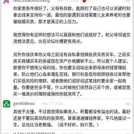
GuLuDaDuiZhang
Mar 17, 2024
3
63
你家里条件很好了，父母有存款，能顾的了自己也可以关键时刻
拿出钱来支持你一波。最怕的是遇到没钱需要儿女来养老的也要
催结婚买房，那才是真正的上压力。
我觉得你有这样的想法可以直接和他们说就好了，和父母坦诚交
流想法意见，比在论坛吐槽更有用点。
另外你该庆幸你父母之前没有自私拿钱搞投资买房买车，之前买
房买商铺买车的亲戚现在资产价格腰斩不止。所以我个人建议，
即使你不想用父母的钱，你也要主动站出来把母亲的钱管理起
来，防止他们心血来潮乱花钱，银行利息低你就把钱收过来帮他
们买低风险的理财，或者跟他们说好动这笔钱时要全家一起商
量。你要是完全不管，什么时候他们突然自己买个房，或被忽悠
买一堆高价的理财或保险你就哭死了。
genkidesu
Mar 17, 2024
64
其他不太懂，不过我觉得如果收入、积蓄都没有溢出的话，最好
还是不要玩高风险的投资吧。普普通通赚钱养家，平凡地度过一
生，总也比当老赖强。（话不好听，别介意。）