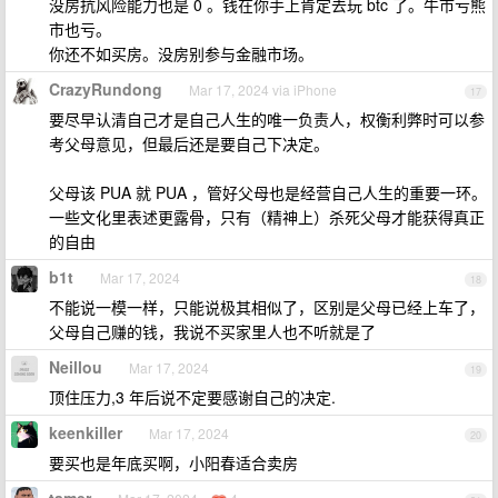
没房抗风险能力也是 0 。钱在你手上肯定去玩 btc 了。牛市亏熊
市也亏。
你还不如买房。没房别参与金融市场。
CrazyRundong
Mar 17, 2024 via iPhone
17
要尽早认清自己才是自己人生的唯一负责人，权衡利弊时可以参
考父母意见，但最后还是要自己下决定。
父母该 PUA 就 PUA ，管好父母也是经营自己人生的重要一环。
一些文化里表述更露骨，只有（精神上）杀死父母才能获得真正
的自由
b1t
Mar 17, 2024
18
不能说一模一样，只能说极其相似了，区别是父母已经上车了，
父母自己赚的钱，我说不买家里人也不听就是了
Neillou
Mar 17, 2024
19
顶住压力,3 年后说不定要感谢自己的决定.
keenkiller
Mar 17, 2024
20
要买也是年底买啊，小阳春适合卖房