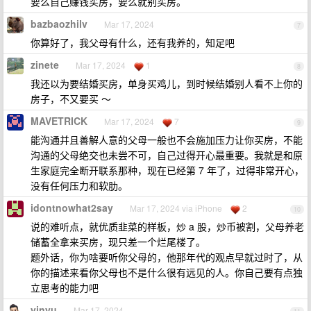
要么自己赚钱买房，要么就别买房。
bazbaozhilv
Mar 17, 2024
7
你算好了，我父母有什么，还有我养的，知足吧
zinete
Mar 17, 2024
1
8
我还以为要结婚买房，单身买鸡儿，到时候结婚别人看不上你的
房子，不又要买 ～
MAVETRICK
Mar 17, 2024
7
9
能沟通并且善解人意的父母一般也不会施加压力让你买房，不能
沟通的父母绝交也未尝不可，自己过得开心最重要。我就是和原
生家庭完全断开联系那种，现在已经第 7 年了，过得非常开心，
没有任何压力和软肋。
idontnowhat2say
Mar 17, 2024 via iPhone
2
10
说的难听点，就优质韭菜的样板，炒 a 股，炒币被割，父母养老
储蓄全拿来买房，现只差一个烂尾楼了。
题外话，你为啥要听你父母的，他那年代的观点早就过时了，从
你的描述来看你父母也不是什么很有远见的人。你自己要有点独
立思考的能力吧
yinyu
Mar 17, 2024