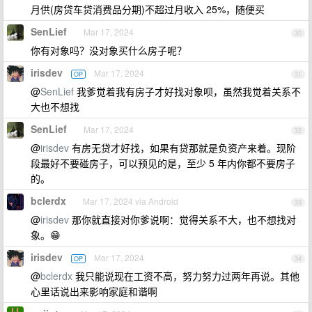
月供(房贷车贷消费品分期)不超过月收入 25%，随便买
SenLief
Mar 17, 2024
30
你有对象吗？没对象买什么房子呢？
irisdev
Mar 17, 2024
OP
31
@
SenLief
我爹觉着我有房子才好找对象呗，虽然我觉着关系不
大也不想找
SenLief
Mar 17, 2024
32
@
irisdev
有房无贷才好找，如果有贷那就是负资产来着。现阶
段最好不要碰房子，可以预见的是，至少 5 年内你都不要房子
的。
bclerdx
Mar 17, 2024 via Android
33
@
irisdev
那你就直接对你爹说啊：觉得关系不大，也不想找对
象。😁
irisdev
Mar 17, 2024
OP
34
@
bclerdx
我只能说现在工资不高，努力努力过两年再说。其他
心里话说出来影响家庭和谐啊