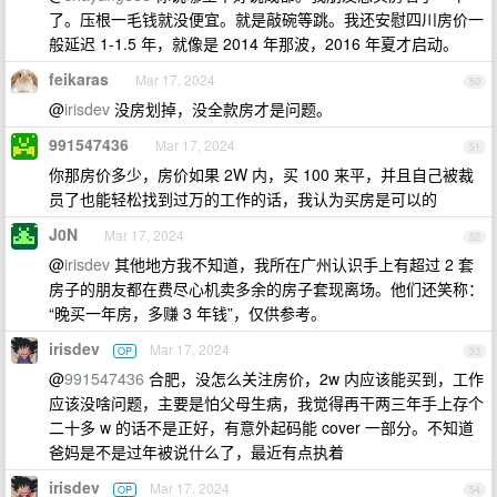
了。压根一毛钱就没便宜。就是敲碗等跳。我还安慰四川房价一
般延迟 1-1.5 年，就像是 2014 年那波，2016 年夏才启动。
feikaras
Mar 17, 2024
50
@
irisdev
没房划掉，没全款房才是问题。
991547436
Mar 17, 2024
51
你那房价多少，房价如果 2W 内，买 100 来平，并且自己被裁
员了也能轻松找到过万的工作的话，我认为买房是可以的
J0N
Mar 17, 2024
52
@
irisdev
其他地方我不知道，我所在广州认识手上有超过 2 套
房子的朋友都在费尽心机卖多余的房子套现离场。他们还笑称：
“晚买一年房，多赚 3 年钱”，仅供参考。
irisdev
Mar 17, 2024
OP
53
@
991547436
合肥，没怎么关注房价，2w 内应该能买到，工作
应该没啥问题，主要是怕父母生病，我觉得再干两三年手上存个
二十多 w 的话不是正好，有意外起码能 cover 一部分。不知道
爸妈是不是过年被说什么了，最近有点执着
irisdev
Mar 17, 2024
OP
54