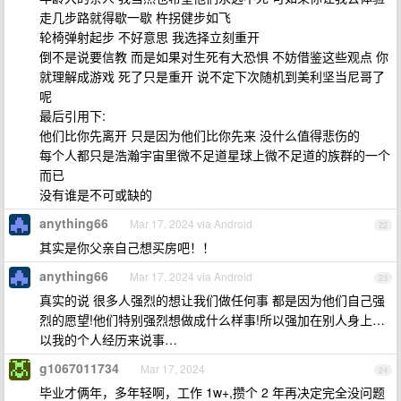
走几步路就得歇一歇 杵拐健步如飞
轮椅弹射起步 不好意思 我选择立刻重开
倒不是说要信教 而是如果对生死有大恐惧 不妨借鉴这些观点 你
就理解成游戏 死了只是重开 说不定下次随机到美利坚当尼哥了
呢
最后引用下:
他们比你先离开 只是因为他们比你先来 没什么值得悲伤的
每个人都只是浩瀚宇宙里微不足道星球上微不足道的族群的一个
而已
没有谁是不可或缺的
anything66
Mar 17, 2024 via Android
22
其实是你父亲自己想买房吧！！
anything66
Mar 17, 2024 via Android
23
真实的说 很多人强烈的想让我们做任何事 都是因为他们自己强
烈的愿望!他们特别强烈想做成什么样事!所以强加在别人身上…
以我的个人经历来说事…
g1067011734
Mar 17, 2024
24
毕业才俩年，多年轻啊，工作 1w+,攒个 2 年再决定完全没问题