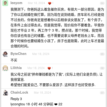
leeyom
Mar 18, 2024
1
94
我猜测下，你爸妈这么着急催你买房，有很大一部分原因，是为
了你以后结婚在做打算，因为现在说到结婚，房车彩礼已经是绕
不过去的，你爸肯定是想着你以后相亲谈女朋友了，有个房子，
在条件上会过得去点。但是我觉得，现价段你不要着急，毕竟你
现在才毕业 2 年，再工作个 3 年，攒点钱，那个时候，我觉得
你应该也有自己的储蓄，也不需要说拿父母养老钱去上车，而且
那个时候你也要结婚生小孩了，房子也是刚需，此时上车才是最
合理的时间。
ByteChen
Mar 18, 2024
95
不买
Lilithia
Mar 18, 2024
1
96
我父母之前说"拼命赚钱都是为了我", (实际上他们全是负债), 让
我很窒息.
希望他们能爱自己, 不要那么爱孩子. 这样孩子也好受很多.
ChainLock
Mar 18, 2024
97
Reply 3
lycongtou 18 小时 48 分钟前 ❤️ 22