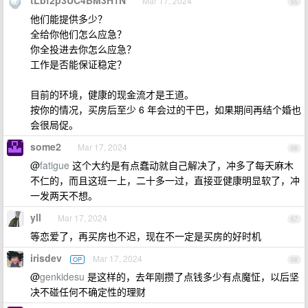
tLbf2p3UC4BM3H1N
Mar 17, 2024
65
他们能提供多少？
全给你他们怎么应急？
你全投进去你怎么应急？
工作是否能保证稳定？
目前的环境，健康的现金流才是王道。
按你的情况，买房后至少 6 年会过的干巴，如果期间再结个婚也
会很局促。
some2
Mar 17, 2024
66
@
fatigue
这个大约是有点蠢动就自己解决了，冲多了每天麻木
不仁的，而且这班一上，二十多一过，直接亚健康明显软了，冲
一发两天不想。
yll
Mar 17, 2024
67
等恋爱了，再买房也不迟，现在不一定是买房的好时机
irisdev
Mar 17, 2024
OP
68
@
genkidesu
是这样的，去年刚攒了点钱多少有点魔怔，以后坚
决不碰任何不确定性的理财